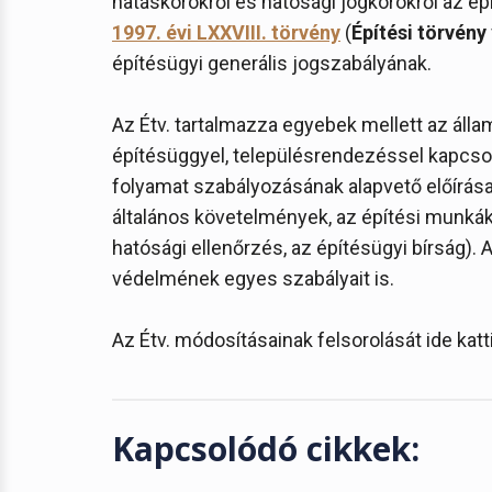
hatáskörökről és hatósági jogkörökről az ép
1997. évi LXXVIII. törvény
(
Építési törvény
építésügyi generális jogszabályának.
Az Étv. tartalmazza egyebek mellett az áll
építésüggyel, településrendezéssel kapcsola
folyamat szabályozásának alapvető előírás
általános követelmények, az építési munkák
hatósági ellenőrzés, az építésügyi bírság). 
védelmének egyes szabályait is.
Az Étv. módosításainak felsorolását ide kat
Kapcsolódó cikkek: