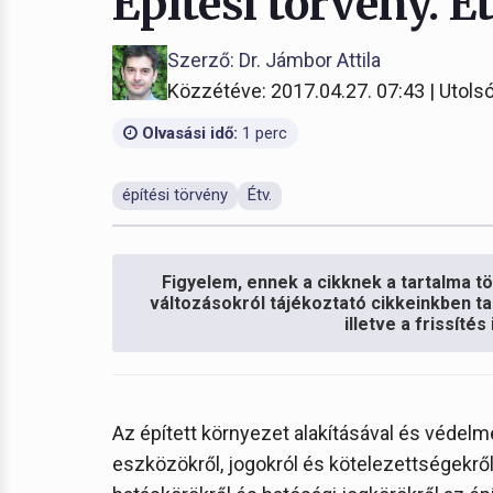
Építési törvény. Ét
Szerző: Dr. Jámbor Attila
Közzétéve: 2017.04.27. 07:43 | Utolsó
Olvasási idő:
1 perc
építési törvény
Étv.
Figyelem, ennek a cikknek a tartalma töb
változásokról tájékoztató cikkeinkben ta
illetve a frissíté
Az épített környezet alakításával és védel
eszközökről, jogokról és kötelezettségekről