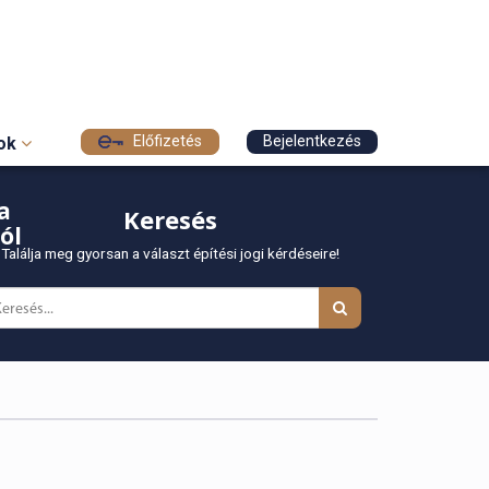
Előfizetés
Bejelentkezés
sok
a
Keresés
ól
Találja meg gyorsan a választ építési jogi kérdéseire!