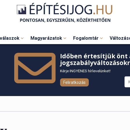
válaszok
Magyarázatok
Fogalomtár
Változá
Időben értesítjük önt 
jogszabályváltozásokr
Kérje INGYENES hírlevelünket!
Feliratkozás