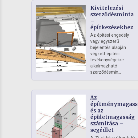
Kivitelezési
szerződésminta
–
építkezésekhez
Az építési engedély
vagy egyszerű
bejelentés alapján
végzett építési
tevékenységekre
alkalmazható
szerződésmin...
Az
építménymagass
és az
épületmagasság
számítása –
segédlet
A 22 oldalas útmutató