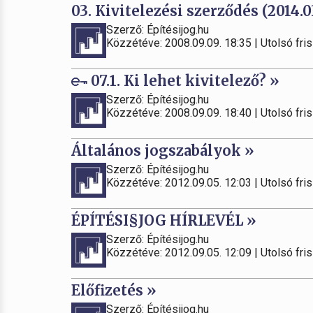
03. Kivitelezési szerződés (2014.0
Szerző: Építésijog.hu
Közzétéve: 2008.09.09. 18:35 | Utolsó fris
07.1. Ki lehet kivitelező? »
Szerző: Építésijog.hu
Közzétéve: 2008.09.09. 18:40 | Utolsó fris
Általános jogszabályok »
Szerző: Építésijog.hu
Közzétéve: 2012.09.05. 12:03 | Utolsó fris
ÉPÍTÉSI§JOG HÍRLEVÉL »
Szerző: Építésijog.hu
Közzétéve: 2012.09.05. 12:09 | Utolsó fris
Előfizetés »
Szerző: Építésijog.hu