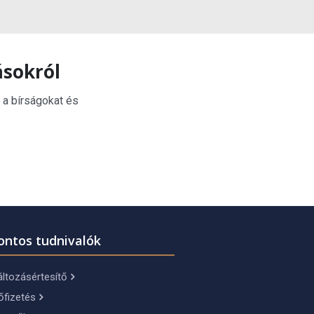
ásokról
 a bírságokat és
ontos tudnivalók
ltozásértesítő
őfizetés