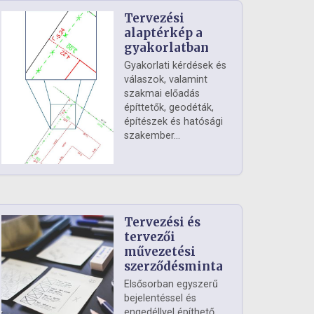
Tervezési
alaptérkép a
gyakorlatban
Gyakorlati kérdések és
válaszok, valamint
szakmai előadás
építtetők, geodéták,
építészek és hatósági
szakember...
Tervezési és
tervezői
művezetési
szerződésminta
Elsősorban egyszerű
bejelentéssel és
engedéllyel építhető