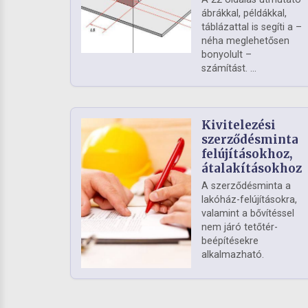
ábrákkal, példákkal,
táblázattal is segíti a –
néha meglehetősen
bonyolult –
számítást. ...
Kivitelezési
szerződésminta
felújításokhoz,
átalakításokhoz
A szerződésminta a
lakóház-felújításokra,
valamint a bővítéssel
nem járó tetőtér-
beépítésekre
alkalmazható.