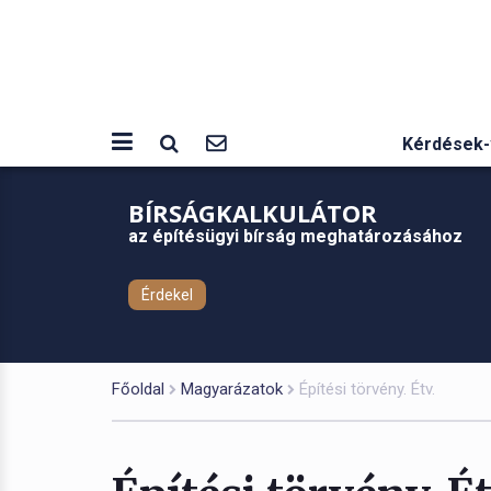
Kérdések-
BÍRSÁGKALKULÁTOR
az építésügyi bírság meghatározásához
Érdekel
Főoldal
Magyarázatok
Építési törvény. Étv.