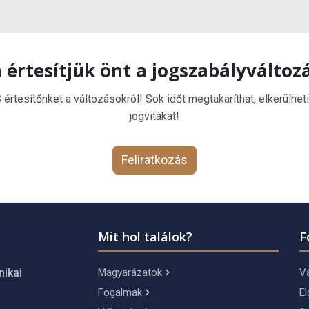
 értesítjük önt a jogszabályváltoz
rtesítőnket a változásokról! Sok időt megtakaríthat, elkerülheti
jogvitákat!
Feliratkozás
Mit hol találok?
F
Magyarázatok
Vá
nikai
Fogalmak
El