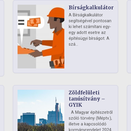
Bírságkalkulátor
A Bírságkalkulátor
segítségével pontosan
ki lehet számítani egy-
egy adott esetre az
építésügyi bírságot. A
szá...
Zöldfelületi
ág
tanúsítvány –
GYIK
A Magyar építészetről
szóló törvény (Méptv.),
illetve a kapcsolódó
kormányrendelet 2024