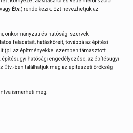
ített környezet alakításáról és védelméről szóló
vagy
Étv.
) rendelkezik. Ezt nevezhetjük az
ami, önkormányzati és hatósági szervek
tos feladatait, hatásköreit, továbbá az építési
ait (pl. az építményekkel szemben támasztott
 építésügyi hatósági engedélyezése, az építésügyi
Az Étv.-ben találhatjuk meg az építészeti örökség
tintva ismerheti meg.