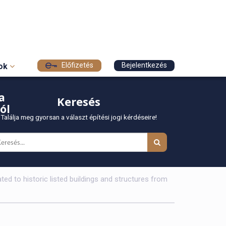
Előfizetés
Bejelentkezés
sok
a
Keresés
ól
Találja meg gyorsan a választ építési jogi kérdéseire!
d to historic listed buildings and structures from