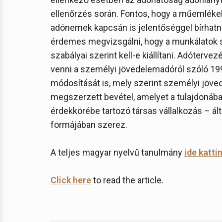
ellenőrzés során. Fontos, hogy a műemléke
adónemek kapcsán is jelentőséggel bírhatna
érdemes megvizsgálni, hogy a munkálatok s
szabályai szerint kell-e kiállítani. Adóter
venni a személyi jövedelemadóról szóló 1995
módosítását is, mely szerint személyi jöv
megszerzett bevétel, amelyet a tulajdonáb
érdekkörébe tartozó társas vállalkozás – ált
formájában szerez.
A teljes magyar nyelvű tanulmány
ide katti
Click here
to read the article.