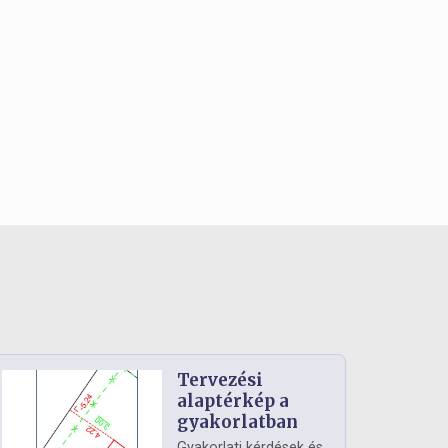
Tervezési
alaptérkép a
gyakorlatban
Gyakorlati kérdések és