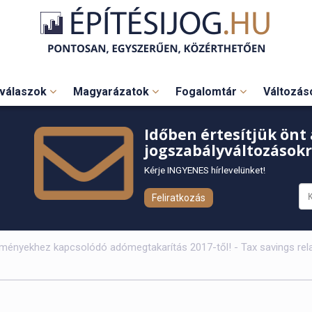
válaszok
Magyarázatok
Fogalomtár
Változá
Időben értesítjük önt 
jogszabályváltozásokr
Kérje INGYENES hírlevelünket!
Feliratkozás
ényekhez kapcsolódó adómegtakarítás 2017-től! - Tax savings relate