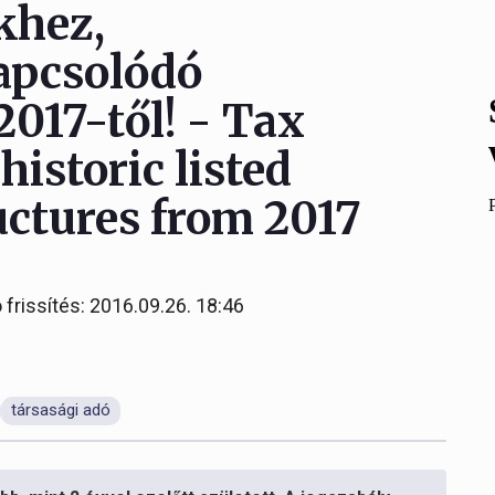
khez,
apcsolódó
017-től! - Tax
historic listed
uctures from 2017
 frissítés: 2016.09.26. 18:46
társasági adó