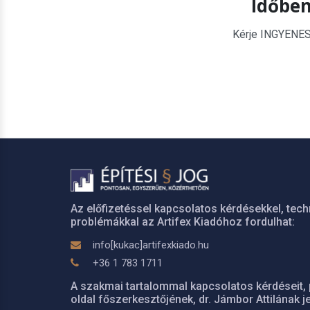
Időben
Kérje INGYENES é
Az előfizetéssel kapcsolatos kérdésekkel, tech
problémákkal az Artifex Kiadóhoz fordulhat:
info[kukac]artifexkiado.hu
+36 1 783 1711
A szakmai tartalommal kapcsolatos kérdéseit, 
oldal főszerkesztőjének, dr. Jámbor Attilának je