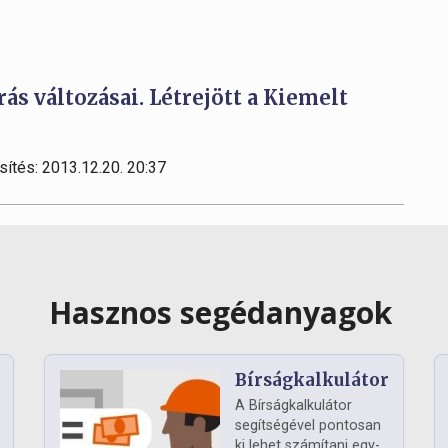
ás változásai. Létrejött a Kiemelt
sítés: 2013.12.20. 20:37
Hasznos segédanyagok
Bírságkalkulátor
A Bírságkalkulátor
segítségével pontosan
ki lehet számítani egy-