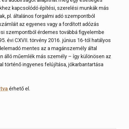
khez kapcsolódó építési, szerelési munkák más
k, pl. általános forgalmi adó szempontból
zámláit az egyenes vagy a fordított adózás
vezési szempontból érdemes továbbá figyelembe
. évi CXVII. törvény 2016. június 16-tól hatályos
edelemadó mentes az a magánszemély által
an álló műemlék más személy – így különösen az
al történő ingyenes felújítása, jókarbantartása
ntva
érhető el.