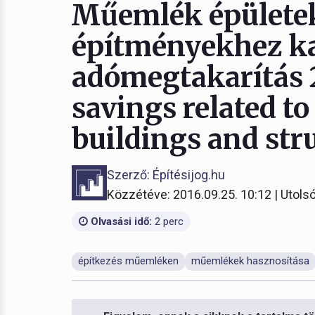
Műemlék épülete
építményekhez k
adómegtakarítás 2
savings related to 
buildings and str
Szerző: Építésijog.hu
Közzétéve: 2016.09.25. 10:12 | Utolsó
Olvasási idő:
2 perc
építkezés műemléken
műemlékek hasznosítása