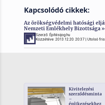
Kapcsolódó cikkek:
Az örökségvédelmi hatósági eljár
Nemzeti Emlékhely Bizottsága »
Szerző: Építésijog.hu
Közzétéve: 2013.12.20. 20:37 | Utolsó fris
Kivitelezési
szerződésminta
–
építkezésekhez