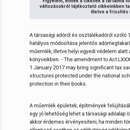
Figyelem, ennek a cikknek a tartalma töb
változásokról tájékoztató cikkeinkben ta
illetve a frissíté
A társasági adóról és osztalékadóról szóló 1
hatályos módosítása jelentős adómegtakarít
műemlék, illetve helyi egyedi védelem alatt 
könyveikben. - The amendment to Act LXXXI
1 January 2017 may bring significant tax sav
structures protected under the national sc
protection in their books.
A műemlék épületek, építmények felújítás
egy jó lehetőség lehet a társasági adóala
akkor érdemes érvényesíteni, ha minden törvé
ellenkező esetben az adóhatóság adóhiányt