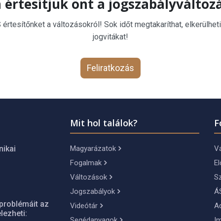
 értesítjük önt a jogszabályváltoz
rtesítőnket a változásokról! Sok időt megtakaríthat, elkerülheti
jogvitákat!
Feliratkozás
Mit hol találok?
F
Magyarázatok
Vá
nikai
Fogalmak
El
Változások
S
Jogszabályok
Á
problémáit az
Videótár
A
lezheti:
Segédanyagok
I