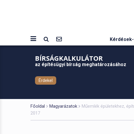
Kérdések-
BÍRSÁGKALKULÁTOR
az építésügyi bírság meghatározásához
Érdekel
Főoldal
Magyarázatok
Műemlék épületekhez, építm
2017