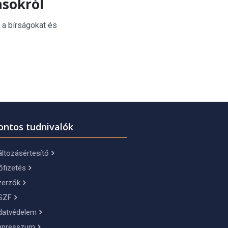
ásokról
 a bírságokat és
ontos tudnivalók
ltozásértesítő
őfizetés
zerzők
SZF
datvédelem
mpresszum