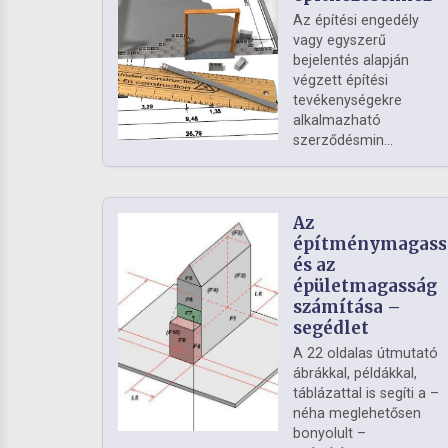
Az építési engedély
vagy egyszerű
bejelentés alapján
végzett építési
tevékenységekre
alkalmazható
szerződésmin...
Az
építménymagass
és az
épületmagasság
számítása –
segédlet
A 22 oldalas útmutató
ábrákkal, példákkal,
táblázattal is segíti a –
néha meglehetősen
bonyolult –