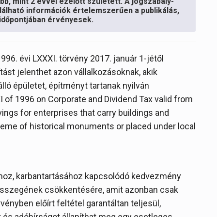
b, mint 2 évvel ezelőtt született. A jogszabály-
lálható információk értelemszerűen a publikálás,
s időpontjában érvényesek.
996. évi LXXXI. törvény 2017. január 1-jétől
ást jelenthet azon vállalkozásoknak, akik
álló épületet, építményt tartanak nyilván
 of 1996 on Corporate and Dividend Tax valid from
ings for enterprises that carry buildings and
heme of historical monuments or placed under local
ához, karbantartásához kapcsolódó kedvezmény
p összegének csökkentésére, amit azonban csak
nyben előírt feltétel garantáltan teljesül,
 és adóbírságot állapíthat meg egy esetleges