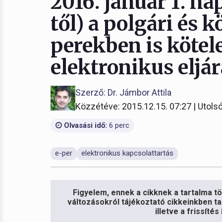
2016. január 1. nap
től) a polgári és 
perekben is kötele
elektronikus eljá
Szerző: Dr. Jámbor Attila
Közzétéve: 2015.12.15. 07:27 | Utolsó
Olvasási idő:
6 perc
e-per
elektronikus kapcsolattartás
Figyelem, ennek a cikknek a tartalma töb
változásokról tájékoztató cikkeinkben ta
illetve a frissíté