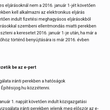
es eljárásoknál nem a 2016. január 1-jét követően
ben kell alkalmazni az elektronikus eljárás
vetően indult fizetési meghagyásos eljárásokból
járásokkal szembeni ellentmondás miatti perekben
eszteni a keresetet 2016. január 1-je után, ha már a
zőhöz történő benyújtására is már 2016. évben
zetik be az e-pert
gálata iránti perekben a hatóságok
 Építésijog.hu közzétenni.
január 1. napját követően indult közigazgatási
lvizsgálata iránti perekben jelenik meg először az e-