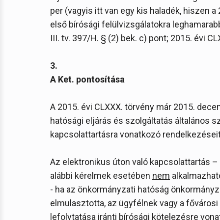
per (vagyis itt van egy kis haladék, hiszen 
első bírósági felülvizsgálatokra leghamara
III. tv. 397/H. § (2) bek. c) pont; 2015. évi CLX
3.
A Ket. pontosítása
A 2015. évi CLXXX. törvény már 2015. decemb
hatósági eljárás és szolgáltatás általános sz
kapcsolattartásra vonatkozó rendelkezéseit 
Az elektronikus úton való kapcsolattartás 
alábbi kérelmek esetében
nem
alkalmazhat
- ha az önkormányzati hatóság önkormányzat
elmulasztotta, az ügyfélnek vagy a főváros
lefolytatása iránti bírósági kötelezésre vonat