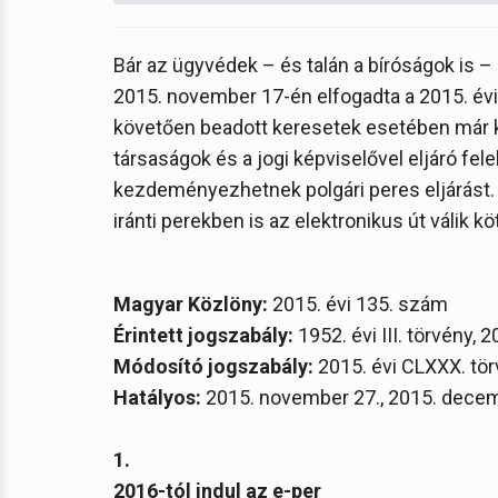
Bár az ügyvédek – és talán a bíróságok is
2015. november 17-én elfogadta a 2015. évi 
követően beadott keresetek esetében már kö
társaságok és a jogi képviselővel eljáró fel
kezdeményezhetnek polgári peres eljárást. A
iránti perekben is az elektronikus út válik 
Magyar Közlöny:
2015. évi 135. szám
Érintett jogszabály:
1952. évi III. törvény, 2
Módosító jogszabály:
2015. évi CLXXX. tö
Hatályos:
2015. november 27., 2015. decemb
1.
2016-tól indul az e-per