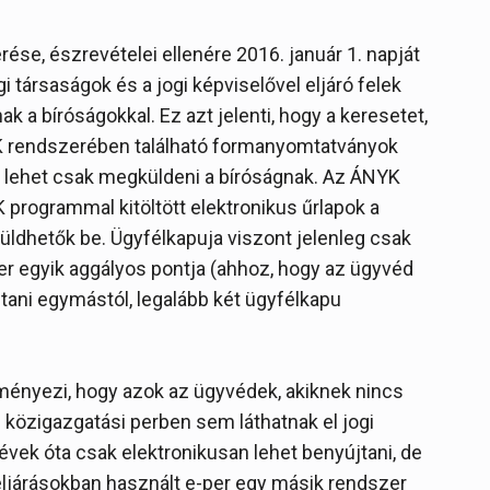
ése, észrevételei ellenére 2016. január 1. napját
 társaságok és a jogi képviselővel eljáró felek
 a bíróságokkal. Ez azt jelenti, hogy a keresetet,
K rendszerében található formanyomtatványok
tva lehet csak megküldeni a bíróságnak. Az ÁNYK
K programmal kitöltött elektronikus űrlapok a
ldhetők be. Ügyfélkapuja viszont jelenleg csak
r egyik aggályos pontja (ahhoz, hogy az ügyvéd
tani egymástól, legalább két ügyfélkapu
ményezi, hogy azok az ügyvédek, akiknek nincs
és közigazgatási perben sem láthatnak el jogi
 évek óta csak elektronikusan lehet benyújtani, de
eljárásokban használt e-per egy másik rendszer