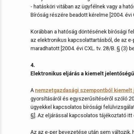
- hatásköri vitában az ügyfélnek vagy a ha
Bíróság részére beadott kérelme [2004. évi CX
Korábban a hatóság döntésének bírósági felül
az elektronikus kapcsolattartásból, de az 
maradhatott [2004. évi CXL. tv. 28/B. § (3) bek
4.
Elektronikus eljárás a kiemelt jelentőség
A
nemzetgazdasági szempontból kiemelt 
gyorsításáról és egyszerűsítéséről szóló 2006
ügyekkel kapcsolatos bírósági felülvizsgálatra
§]. Az eljárással kapcsolatos tájékoztató itt
Az az e-per bevezetése után sem változik, 