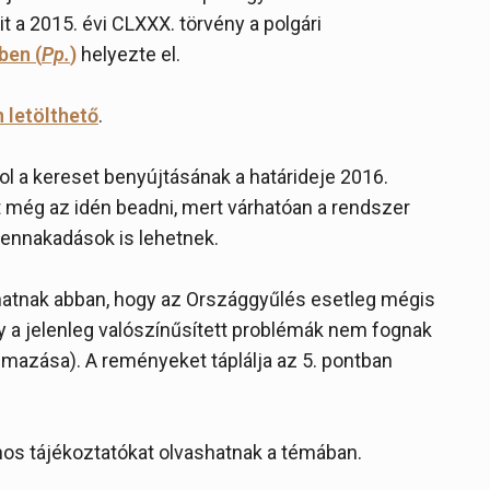
it a 2015. évi CLXXX. törvény a polgári
yben (
Pp.
)
helyezte el.
 letölthető
.
l a kereset benyújtásának a határideje 2016.
et még az idén beadni, mert várhatóan a rendszer
fennakadások is lehetnek.
hatnak abban, hogy az Országgyűlés esetleg mégis
gy a jelenleg valószínűsített problémák nem fognak
almazása). A reményeket táplálja az 5. pontban
os tájékoztatókat olvashatnak a témában.