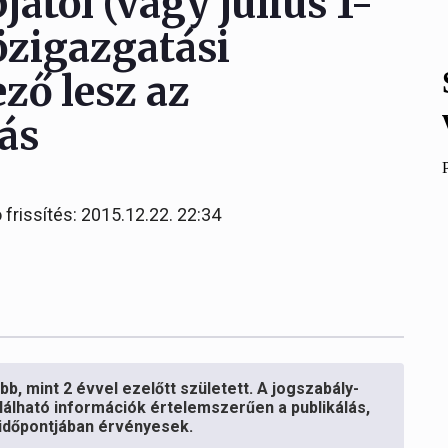
jától (vagy július 1-
közigazgatási
ző lesz az
rás
 frissítés: 2015.12.22. 22:34
b, mint 2 évvel ezelőtt született. A jogszabály-
lálható információk értelemszerűen a publikálás,
s időpontjában érvényesek.