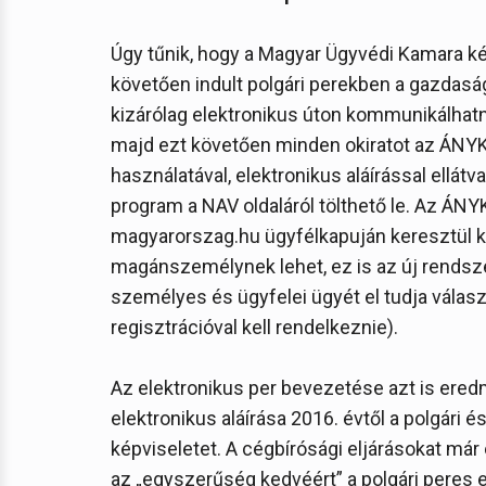
Úgy tűnik, hogy a Magyar Ügyvédi Kamara kér
követően indult polgári perekben a gazdasági
kizárólag elektronikus úton kommunikálhatnak
majd ezt követően minden okiratot az ÁNY
használatával, elektronikus aláírással ellá
program a NAV oldaláról tölthető le. Az ÁNY
magyarorszag.hu ügyfélkapuján keresztül kü
magánszemélynek lehet, ez is az új rendsze
személyes és ügyfelei ügyét el tudja válasz
regisztrációval kell rendelkeznie).
Az elektronikus per bevezetése azt is ered
elektronikus aláírása 2016. évtől a polgári 
képviseletet. A cégbírósági eljárásokat már
az „egyszerűség kedvéért” a polgári peres 