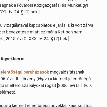
tóságnak a Fővárosi Közigazgatási és Munkaügyi
L. tv. 24. § (1) bek.].
vizsgálatával kapcsolatos eljárás is ki volt zárva
e-per bevezetése miatt ez már a Ket-ben sem
.; 2015. évi CLXXX. tv. 24. § (2) bek.].
ű ügyekben is
jelentőségű beruházások
megvalósításának
. évi LIII. törvény (
Ngtv.
) a kiemelt jelentőségű
 is eltérő szabályokat rögzít [2006. évi LIII. tv. 7.
 elérhető.
hogy a kiemelt jelentőségű ügyekkel kapcsolatos