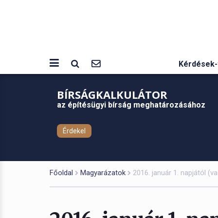
Kérdések-
BÍRSÁGKALKULÁTOR
az építésügyi bírság meghatározásához
Érdekel
Főoldal
Magyarázatok
2016. január 1. napjától (v