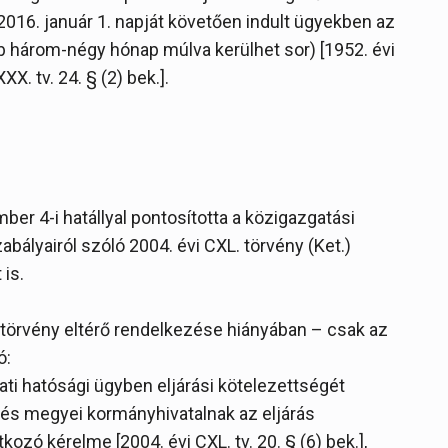
a 2016. január 1. napját követően indult ügyekben az
bb három-négy hónap múlva kerülhet sor) [1952. évi
XX. tv. 24. § (2) bek.].
er 4-i hatállyal pontosította a közigazgatási
abályairól szóló 2004. évi CXL. törvény (Ket.)
is.
– törvény eltérő rendelkezése hiányában – csak az
ó:
i hatósági ügyben eljárási kötelezettségét
i és megyei kormányhivatalnak az eljárás
kozó kérelme [2004. évi CXL. tv. 20. § (6) bek.],