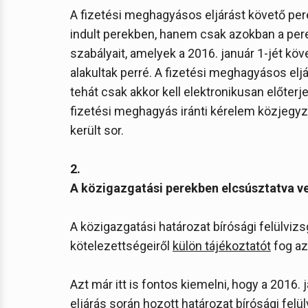
A fizetési meghagyásos eljárást követő per
indult perekben, hanem csak azokban a perek
szabályait, amelyek a 2016. január 1-jét kö
alakultak perré. A fizetési meghagyásos el
tehát csak akkor kell elektronikusan előterj
fizetési meghagyás iránti kérelem közjegy
került sor.
2.
A közigazgatási perekben elcsúsztatva ve
A közigazgatási határozat bírósági felülvizs
kötelezettségeiről
külön tájékoztatót
fog az
Azt már itt is fontos kiemelni, hogy a 2016. 
eljárás során hozott határozat bírósági felü