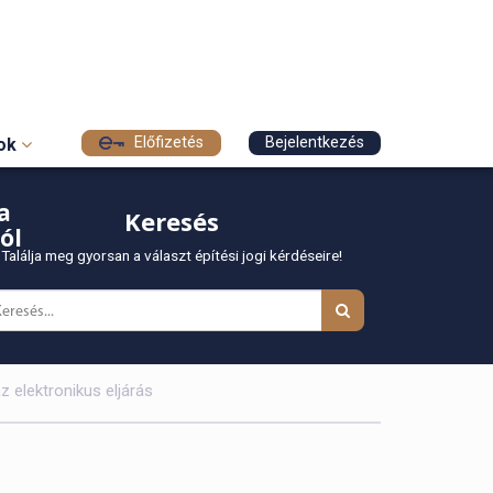
Előfizetés
Bejelentkezés
sok
a
Keresés
ól
Találja meg gyorsan a választ építési jogi kérdéseire!
az elektronikus eljárás