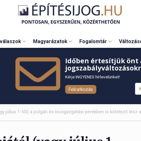
válaszok
Magyarázatok
Fogalomtár
Változá
Időben értesítjük önt 
jogszabályváltozásokr
Kérje INGYENES hírlevelünket!
Feliratkozás
agy július 1-től) a polgári és közigazgatási perekben is kötelező lesz 