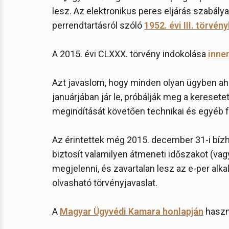
lesz. Az elektronikus peres eljárás szabálya
perrendtartásról szóló
1952. évi III. törvén
A 2015. évi CLXXX. törvény indokolása
innen
Azt javaslom, hogy minden olyan ügyben aho
januárjában jár le, próbálják meg a kereset
megindítását követően technikai és egyéb 
Az érintettek még 2015. december 31-i bíz
biztosít valamilyen átmeneti időszakot (va
megjelenni, és zavartalan lesz az e-per alk
olvasható törvényjavaslat.
A
Magyar Ügyvédi Kamara honlapján
haszn