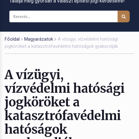
Találja meg gyorsan a választ építési jogi kérdéseire!
Főoldal
Magyarázatok
A vízügyi, vízvédelmi hatósági
jogköröket a katasztrófavédelmi hatóságok gyakorolják
A vízügyi,
vízvédelmi hatósági
jogköröket a
katasztrófavédelmi
hatóságok