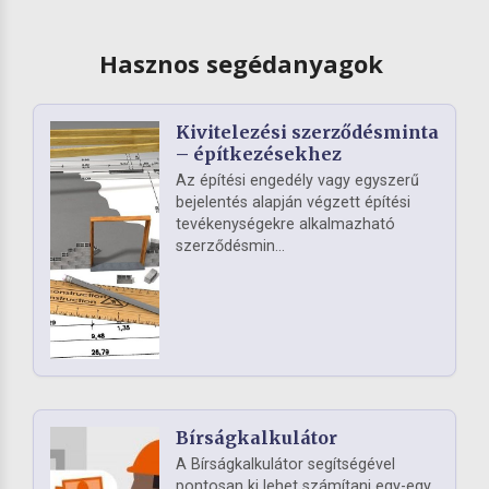
Hasznos segédanyagok
Kivitelezési szerződésminta
– építkezésekhez
Az építési engedély vagy egyszerű
bejelentés alapján végzett építési
tevékenységekre alkalmazható
szerződésmin...
Bírságkalkulátor
A Bírságkalkulátor segítségével
pontosan ki lehet számítani egy-egy