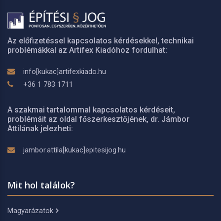
Az előfizetéssel kapcsolatos kérdésekkel, technikai
problémákkal az Artifex Kiadóhoz fordulhat:
info[kukac]artifexkiado.hu
+36 1 783 1711
A szakmai tartalommal kapcsolatos kérdéseit,
problémáit az oldal főszerkesztőjének, dr. Jámbor
Attilának jelezheti:
jambor.attila[kukac]epitesijog.hu
Mit hol találok?
Magyarázatok