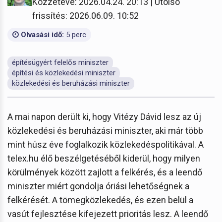
Közzétéve: 2026.04.24. 20:13 | Utolsó
frissítés: 2026.06.09. 10:52
Olvasási idő:
5 perc
építésügyért felelős miniszter
építési és közlekedési miniszter
közlekedési és beruházási miniszter
A mai napon derült ki, hogy Vitézy Dávid lesz az új
közlekedési és beruházási miniszter, aki már több
mint húsz éve foglalkozik közlekedéspolitikával. A
telex.hu élő beszélgetéséből kiderül, hogy milyen
körülmények között zajlott a felkérés, és a leendő
miniszter miért gondolja óriási lehetőségnek a
felkérését. A tömegközlekedés, és ezen belül a
vasút fejlesztése kifejezett prioritás lesz. A leendő