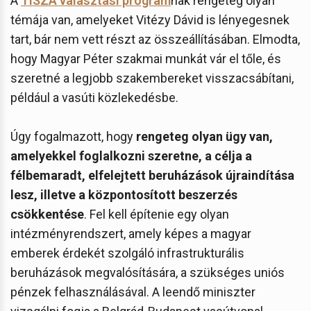
A
TISZA választási program
nak rengeteg olyan
témája van, amelyeket Vitézy Dávid is lényegesnek
tart, bár nem vett részt az összeállításában. Elmodta,
hogy Magyar Péter szakmai munkát vár el tőle, és
szeretné a legjobb szakembereket visszacsábítani,
például a vasúti közlekedésbe.
Úgy fogalmazott, hogy
rengeteg olyan ügy van,
amelyekkel foglalkozni szeretne, a célja a
félbemaradt, elfelejtett beruházások újraindítása
lesz, illetve a központosított beszerzés
csökkentése
. Fel kell építenie egy olyan
intézményrendszert, amely képes a magyar
emberek érdekét szolgáló infrastrukturális
beruházások megvalósítására, a szükséges uniós
pénzek felhasználásával. A leendő miniszter