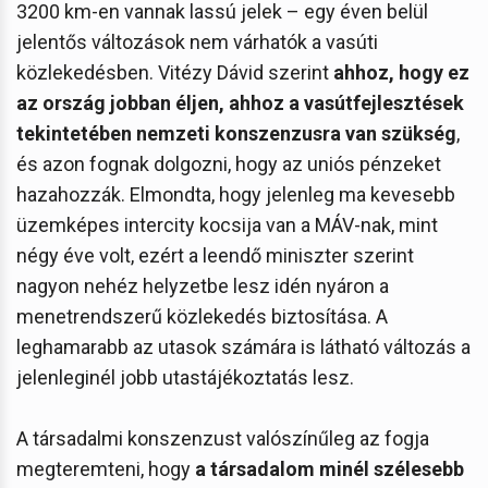
3200 km-en vannak lassú jelek – egy éven belül
jelentős változások nem várhatók a vasúti
közlekedésben. Vitézy Dávid szerint
ahhoz, hogy ez
az ország jobban éljen, ahhoz a vasútfejlesztések
tekintetében nemzeti konszenzusra van szükség
,
és azon fognak dolgozni, hogy az uniós pénzeket
hazahozzák. Elmondta, hogy jelenleg ma kevesebb
üzemképes intercity kocsija van a MÁV-nak, mint
négy éve volt, ezért a leendő miniszter szerint
nagyon nehéz helyzetbe lesz idén nyáron a
menetrendszerű közlekedés biztosítása. A
leghamarabb az utasok számára is látható változás a
jelenleginél jobb utastájékoztatás lesz.
A társadalmi konszenzust valószínűleg az fogja
megteremteni, hogy
a társadalom minél szélesebb