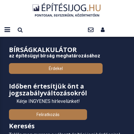
BÍRSÁGKALKULÁTOR
az építésügyi bírság meghatározásához
Érdekel
Időben értesítjük önt a
jogszabályváltozásokról
Kérje INGYENES hírlevelünket!
Feliratkozás
Keresés