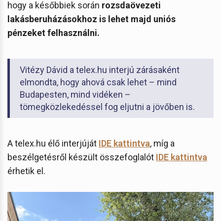
hogy a későbbiek során
rozsdaövezeti
lakásberuházásokhoz is lehet majd uniós
pénzeket felhasználni.
Vitézy Dávid a telex.hu interjú zárásaként
elmondta, hogy ahová csak lehet – mind
Budapesten, mind vidéken –
tömegközlekedéssel fog eljutni a jövőben is.
A telex.hu élő interjúját
IDE kattintva
, míg a
beszélgetésről készült összefoglalót
IDE kattintva
érhetik el.