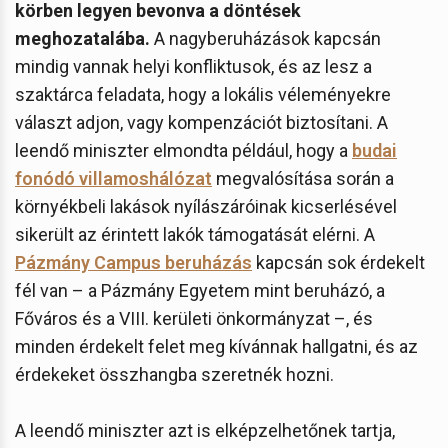
körben legyen bevonva a döntések
meghozatalába.
A nagyberuházások kapcsán
mindig vannak helyi konfliktusok, és az lesz a
szaktárca feladata, hogy a lokális véleményekre
választ adjon, vagy kompenzációt biztosítani. A
leendő miniszter elmondta például, hogy a
budai
fonódó villamoshálózat
megvalósítása során a
környékbeli lakások nyílászáróinak kicserlésével
sikerült az érintett lakók támogatását elérni. A
Pázmány Campus beruházás
kapcsán sok érdekelt
fél van – a Pázmány Egyetem mint beruházó, a
Főváros és a VIII. kerületi önkormányzat –, és
minden érdekelt felet meg kívánnak hallgatni, és az
érdekeket összhangba szeretnék hozni.
A leendő miniszter azt is elképzelhetőnek tartja,