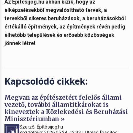
Az Építésijog.hu abban bízik, hogy az
elképzelésekből megvalósítható tervek, a
tervekből sikeres beruházások, a beruházásokból
értékálló építmények, az építmények révén pedig
élhetőbb települések és erősebb közösségek
jönnek létre!
Kapcsolódó cikkek:
Megvan az építészetért felelős állami
vezető, további államtitkárokat is
kineveztek a Közlekedési és Beruházási
Minisztériumban »
Szerző: Építésijog.hu
Közzétéve: 2026.05.24. 12:33 | Utolsó frissítés: