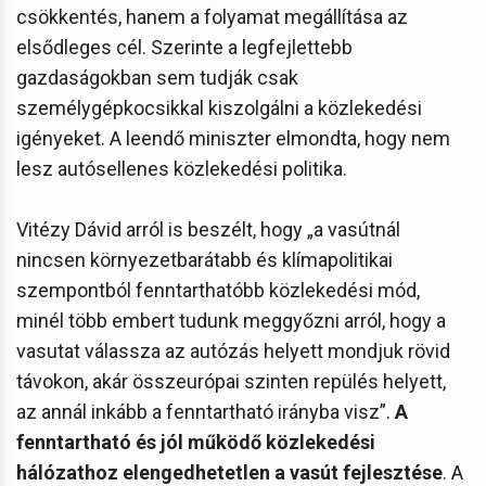
csökkentés, hanem a folyamat megállítása az
elsődleges cél. Szerinte a legfejlettebb
gazdaságokban sem tudják csak
személygépkocsikkal kiszolgálni a közlekedési
igényeket. A leendő miniszter elmondta, hogy nem
lesz autósellenes közlekedési politika.
Vitézy Dávid arról is beszélt, hogy „a vasútnál
nincsen környezetbarátabb és klímapolitikai
szempontból fenntarthatóbb közlekedési mód,
minél több embert tudunk meggyőzni arról, hogy a
vasutat válassza az autózás helyett mondjuk rövid
távokon, akár összeurópai szinten repülés helyett,
az annál inkább a fenntartható irányba visz”.
A
fenntartható és jól működő közlekedési
hálózathoz elengedhetetlen a vasút fejlesztése
. A