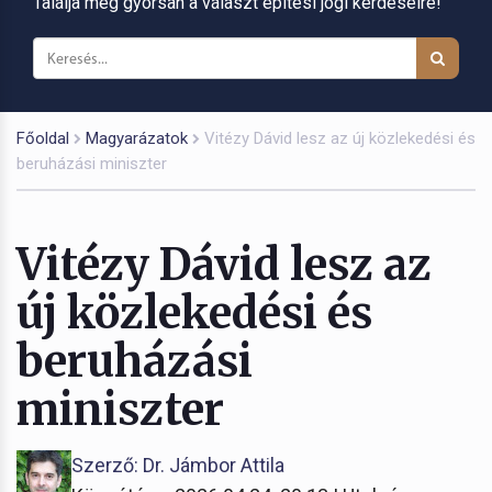
Találja meg gyorsan a választ építési jogi kérdéseire!
Főoldal
Magyarázatok
Vitézy Dávid lesz az új közlekedési és
beruházási miniszter
Vitézy Dávid lesz az
új közlekedési és
beruházási
miniszter
Szerző: Dr. Jámbor Attila