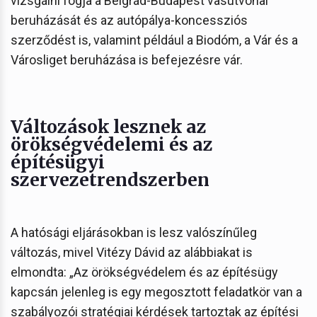
vizsgálni fogja a Belgrád-Budapest vasútvonal
beruházását és az autópálya-koncessziós
szerződést is, valamint például a Biodóm, a Vár és a
Városliget beruházása is befejezésre vár.
Változások lesznek az
örökségvédelemi és az
építésügyi
szervezetrendszerben
A hatósági eljárásokban is lesz valószínűleg
változás, mivel Vitézy Dávid az alábbiakat is
elmondta: „Az örökségvédelem és az építésügy
kapcsán jelenleg is egy megosztott feladatkör van a
szabályozói stratégiai kérdések tartoztak az építési