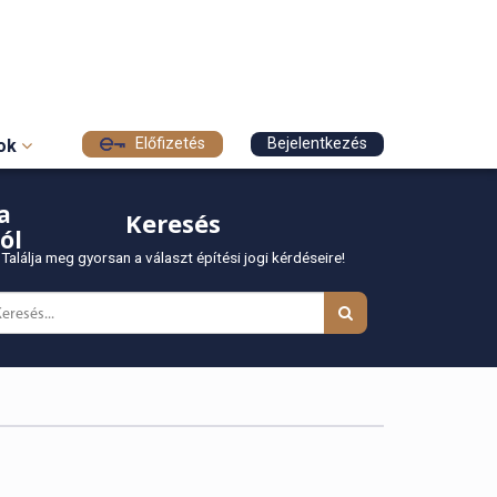
Előfizetés
Bejelentkezés
sok
a
Keresés
ól
Találja meg gyorsan a választ építési jogi kérdéseire!