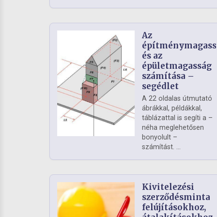
Az
építménymagass
és az
épületmagasság
számítása –
segédlet
A 22 oldalas útmutató
ábrákkal, példákkal,
táblázattal is segíti a –
néha meglehetősen
bonyolult –
számítást. ...
Kivitelezési
szerződésminta
felújításokhoz,