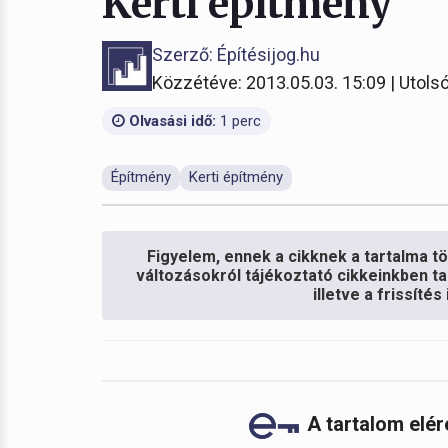
Kerti építmény
Szerző: Építésijog.hu
Közzétéve: 2013.05.03. 15:09 | Utolsó
Olvasási idő:
1 perc
Építmény
Kerti építmény
Figyelem, ennek a cikknek a tartalma töb
változásokról tájékoztató cikkeinkben ta
illetve a frissíté
A tartalom elé