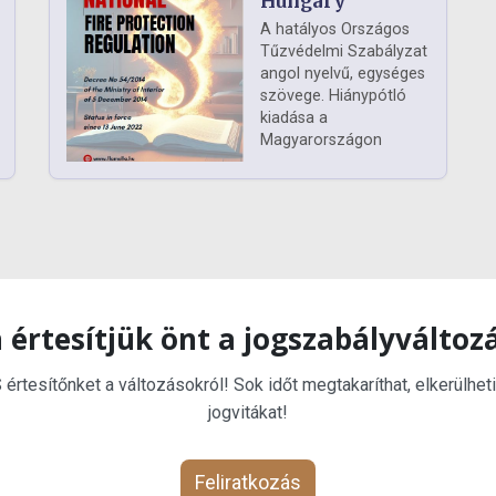
Hungary
A hatályos Országos
Tűzvédelmi Szabályzat
angol nyelvű, egységes
szövege. Hiánypótló
kiadása a
Magyarországon
 értesítjük önt a jogszabályváltoz
rtesítőnket a változásokról! Sok időt megtakaríthat, elkerülheti
jogvitákat!
Feliratkozás