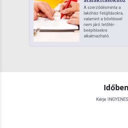
átalakításokhoz
A szerződésminta a
lakóház-felújításokra,
valamint a bővítéssel
nem járó tetőtér-
beépítésekre
alkalmazható.
Időben
Kérje INGYENES é