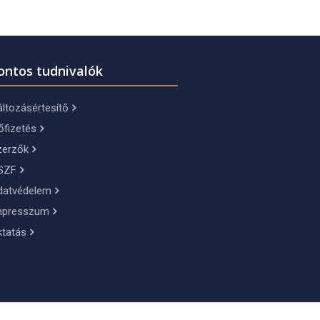
ontos tudnivalók
ltozásértesítő
őfizetés
zerzők
SZF
datvédelem
mpresszum
ktatás