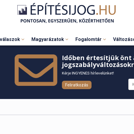
válaszok
Magyarázatok
Fogalomtár
Változá
Időben értesítjük önt 
jogszabályváltozásokr
Kérje INGYENES hírlevelünket!
Feliratkozás