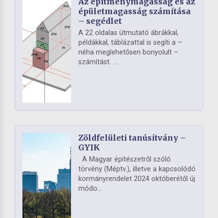
Az építménymagasság és az
épületmagasság számítása
– segédlet
A 22 oldalas útmutató ábrákkal,
példákkal, táblázattal is segíti a –
néha meglehetősen bonyolult –
számítást. ...
Zöldfelületi tanúsítvány –
GYIK
A Magyar építészetről szóló
törvény (Méptv.), illetve a kapcsolódó
kormányrendelet 2024 októberétől új
módo...