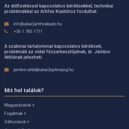
Az előfizetéssel kapcsolatos kérdésekkel, technikai
problémákkal az Artifex Kiadóhoz fordulhat:
info[kukac]artifexkiado.hu
+36 1 783 1711
A szakmai tartalommal kapcsolatos kérdéseit,
problémáit az oldal főszerkesztőjének, dr. Jámbor
Attilának jelezheti:
jambor.attila[kukac]epitesijog.hu
Mit hol találok?
Magyarázatok
Fogalmak
Változások