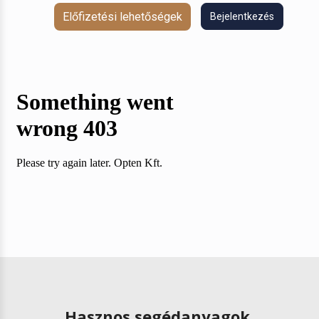
Előfizetési lehetőségek
Bejelentkezés
Hasznos segédanyagok