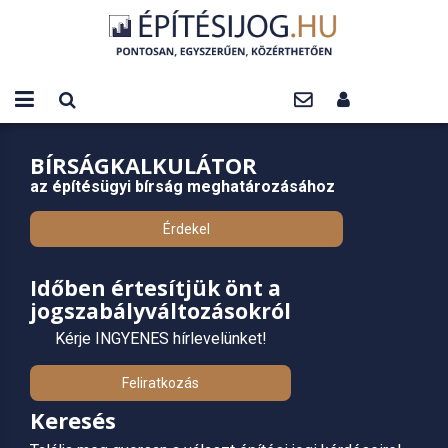
BÍRSÁGKALKULÁTOR
az építésügyi bírság meghatározásához
Érdekel
Időben értesítjük önt a
jogszabályváltozásokról
Kérje INGYENES hírlevelünket!
Feliratkozás
Keresés