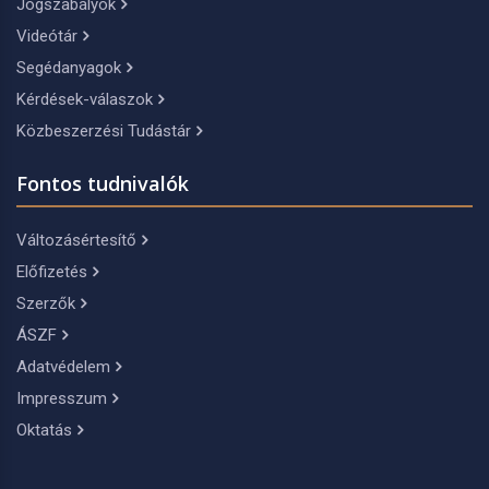
Jogszabályok
Videótár
Segédanyagok
Kérdések-válaszok
Közbeszerzési Tudástár
Fontos tudnivalók
Változásértesítő
Előfizetés
Szerzők
ÁSZF
Adatvédelem
Impresszum
Oktatás