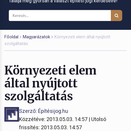
Találja meg gyorsan a választ építési jogi kérdéseire!
Főoldal
Magyarázatok
Környezeti elem által nyújtott
szolgáltatás
Környezeti elem
által nyújtott
szolgáltatás
Szerző: Építésijog.hu
Közzétéve: 2013.05.03. 14:57 | Utolsó
frissítés: 2013.05.03. 14:57