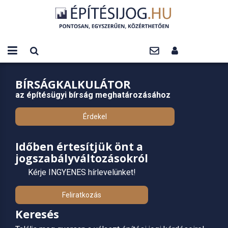
BÍRSÁGKALKULÁTOR
az építésügyi bírság meghatározásához
Érdekel
Időben értesítjük önt a
jogszabályváltozásokról
Kérje INGYENES hírlevelünket!
Feliratkozás
Keresés