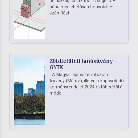
példákkal, táblázattal is segíti a –
néha meglehetősen bonyolult –
számítást. ...
Zöldfelületi tanúsítvány –
GYIK
A Magyar építészetről szóló
törvény (Méptv.), illetve a kapcsolódó
kormányrendelet 2024 októberétől új
módo...