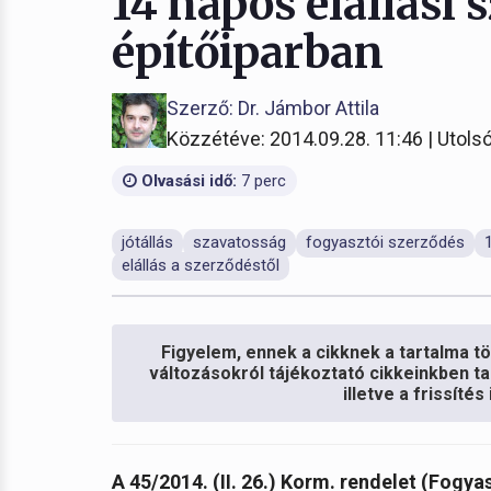
14 napos elállási 
építőiparban
Szerző: Dr. Jámbor Attila
Közzétéve: 2014.09.28. 11:46 | Utolsó
Olvasási idő:
7 perc
jótállás
szavatosság
fogyasztói szerződés
elállás a szerződéstől
Figyelem, ennek a cikknek a tartalma töb
változásokról tájékoztató cikkeinkben ta
illetve a frissíté
A 45/2014. (II. 26.) Korm. rendelet (Fogy