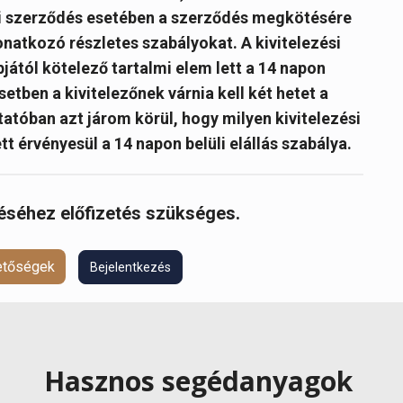
ói szerződés esetében a szerződés megkötésére
 vonatkozó részletes szabályokat. A kivitelezési
jától kötelező tartalmi elem lett a 14 napon
etben a kivitelezőnek várnia kell két hetet a
tóban azt járom körül, hogy milyen kivitelezési
t érvényesül a 14 napon belüli elállás szabálya.
réséhez előfizetés szükséges.
hetőségek
Bejelentkezés
Hasznos segédanyagok