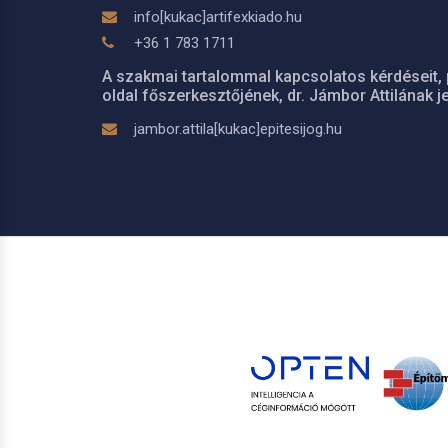
info[kukac]artifexkiado.hu
+36 1 783 1711
A szakmai tartalommal kapcsolatos kérdéseit, 
oldal főszerkesztőjének, dr. Jámbor Attilának je
jambor.attila[kukac]epitesijog.hu