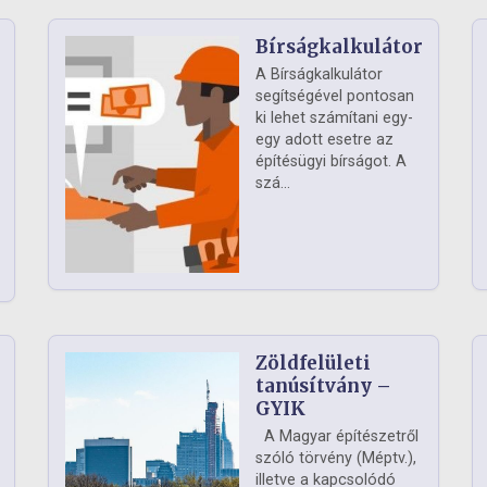
Bírságkalkulátor
A Bírságkalkulátor
segítségével pontosan
ki lehet számítani egy-
egy adott esetre az
építésügyi bírságot. A
szá...
Zöldfelületi
ág
tanúsítvány –
GYIK
A Magyar építészetről
szóló törvény (Méptv.),
illetve a kapcsolódó