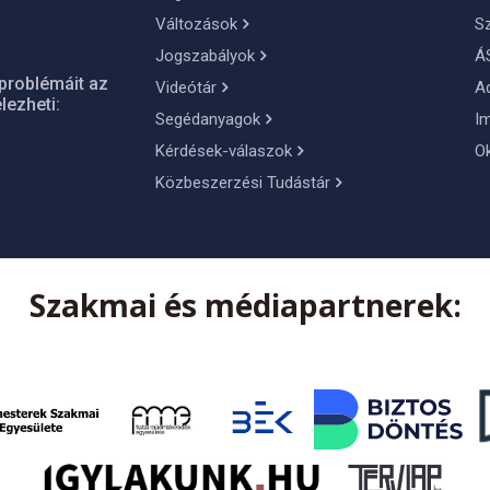
Változások
S
Jogszabályok
Á
problémáit az
Videótár
A
lezheti:
Segédanyagok
I
Kérdések-válaszok
O
Közbeszerzési Tudástár
Szakmai és médiapartnerek: