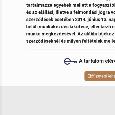
tartalmazza egyebek mellett a fogyaszt
és az elállási, illetve a felmondási jogra
szerződések esetében 2014. június 13. nap
belüli munkakezdés kikötése, ellenkező es
munka megkezdésével. Az alábbi tájékozta
szerződéseknél és milyen feltételek mellet
A tartalom elé
Előfizetési le