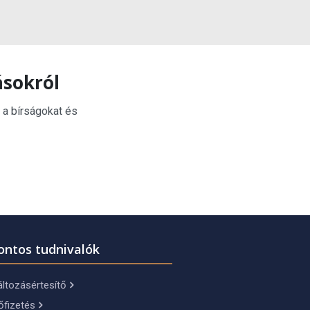
ásokról
 a bírságokat és
ontos tudnivalók
ltozásértesítő
őfizetés