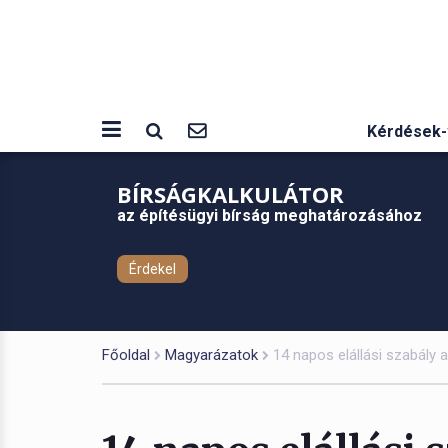
Kérdések-
BÍRSÁGKALKULÁTOR
az építésügyi bírság meghatározásához
Érdekel
Főoldal
Magyarázatok
14 napos elállási szabály 