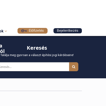
Előfizetés
Bejelentkezés
sok
a
Keresés
ól
Találja meg gyorsan a választ építési jogi kérdéseire!