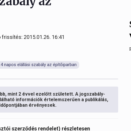
szabály az
 frissítés: 2015.01.26. 16:41
14 napos elállási szabály az építőiparban
b, mint 2 évvel ezelőtt született. A jogszabály-
lálható információk értelemszerűen a publikálás,
s időpontjában érvényesek.
asztói szerződés rendelet) részletesen