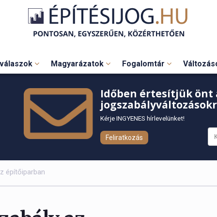
válaszok
Magyarázatok
Fogalomtár
Változá
Időben értesítjük önt 
jogszabályváltozásokr
Kérje INGYENES hírlevelünket!
Feliratkozás
az építőiparban