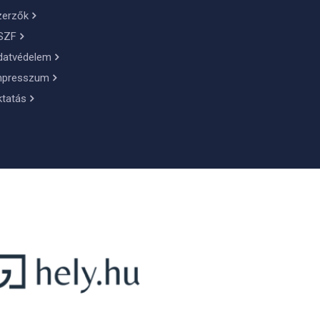
zerzők
SZF
datvédelem
mpresszum
ktatás