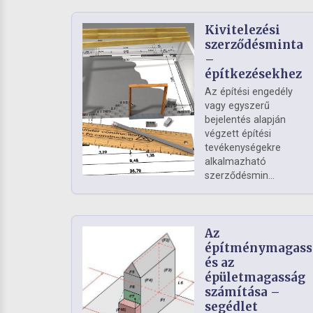
Kivitelezési
szerződésminta
–
építkezésekhez
Az építési engedély
vagy egyszerű
bejelentés alapján
végzett építési
tevékenységekre
alkalmazható
szerződésmin...
Az
építménymagass
és az
épületmagasság
számítása –
segédlet