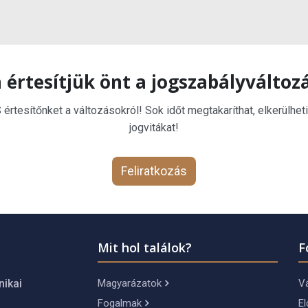
 értesítjük önt a jogszabályváltoz
rtesítőnket a változásokról! Sok időt megtakaríthat, elkerülheti
jogvitákat!
Feliratkozás
Mit hol találok?
F
Magyarázatok
Vá
nikai
Fogalmak
El