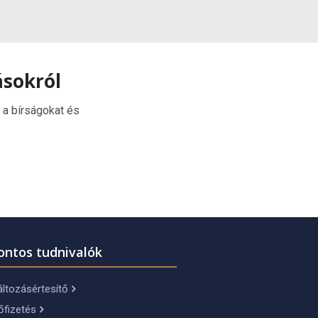
ásokról
 a bírságokat és
ontos tudnivalók
ltozásértesítő
őfizetés