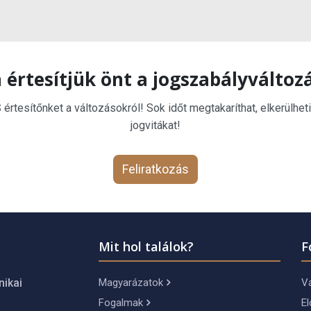
 értesítjük önt a jogszabályváltoz
rtesítőnket a változásokról! Sok időt megtakaríthat, elkerülheti
jogvitákat!
Feliratkozás
Mit hol találok?
F
Magyarázatok
Vá
nikai
Fogalmak
El