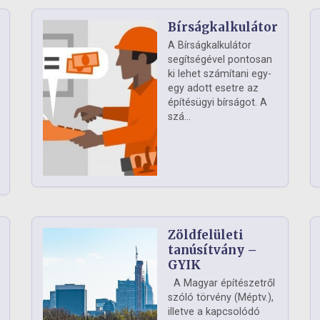
Bírságkalkulátor
A Bírságkalkulátor
segítségével pontosan
ki lehet számítani egy-
egy adott esetre az
építésügyi bírságot. A
szá...
Zöldfelületi
ág
tanúsítvány –
GYIK
A Magyar építészetről
szóló törvény (Méptv.),
illetve a kapcsolódó