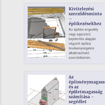
Kivitelezési
szerződésminta
–
építkezésekhez
Az építési engedély
vagy egyszerű
bejelentés alapján
végzett építési
tevékenységekre
alkalmazható
szerződésmin...
Az
építménymagass
és az
épületmagasság
számítása –
segédlet