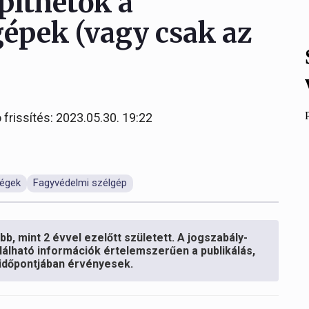
píthetők a
épek (vagy csak az
 frissítés: 2023.05.30. 19:22
ségek
Fagyvédelmi szélgép
b, mint 2 évvel ezelőtt született. A jogszabály-
lálható információk értelemszerűen a publikálás,
s időpontjában érvényesek.