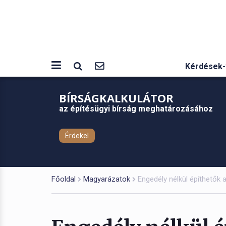
Kérdések-
BÍRSÁGKALKULÁTOR
az építésügyi bírság meghatározásához
Érdekel
Főoldal
Magyarázatok
Engedély nélkül építhetők 