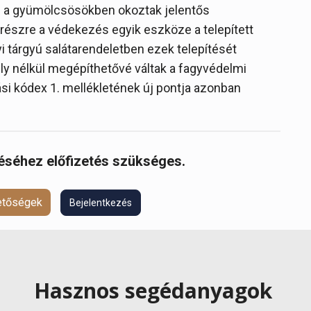
en a gyümölcsösökben okoztak jelentős
észre a védekezés egyik eszköze a telepített
i tárgyú salátarendeletben ezek telepítését
ély nélkül megépíthetővé váltak a fagyvédelmi
si kódex 1. mellékletének új pontja azonban
réséhez előfizetés szükséges.
hetőségek
Bejelentkezés
Hasznos segédanyagok