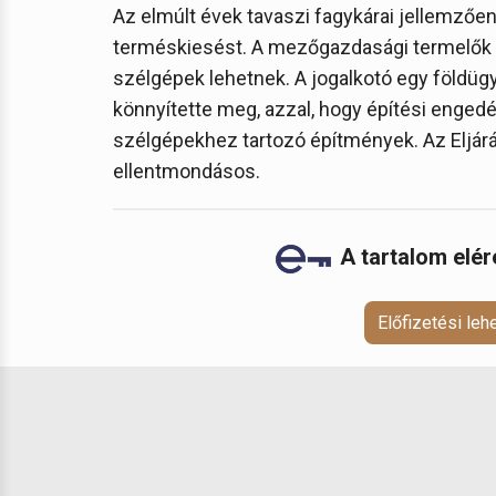
Az elmúlt évek tavaszi fagykárai jellemző
terméskiesést. A mezőgazdasági termelők r
szélgépek lehetnek. A jogalkotó egy földügy
könnyítette meg, azzal, hogy építési enged
szélgépekhez tartozó építmények. Az Eljárá
ellentmondásos.
A tartalom elé
Előfizetési le