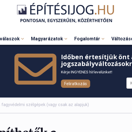
válaszok
Magyarázatok
Fogalomtár
Változá
Időben értesítjük önt 
jogszabályváltozásokr
Kérje INGYENES hírlevelünket!
Feliratkozás
a fagyvédelmi szélgépek (vagy csak az alapjuk)