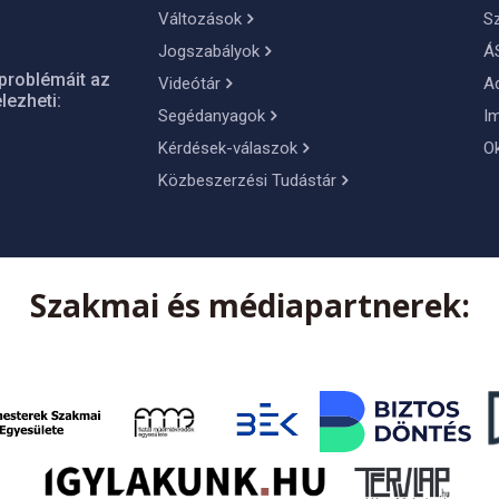
Változások
S
Jogszabályok
Á
problémáit az
Videótár
A
lezheti:
Segédanyagok
I
Kérdések-válaszok
O
Közbeszerzési Tudástár
Szakmai és médiapartnerek: