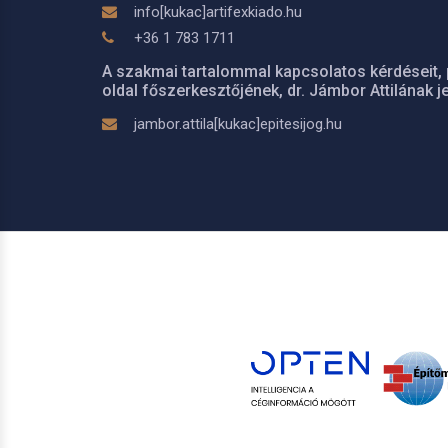
info[kukac]artifexkiado.hu
+36 1 783 1711
A szakmai tartalommal kapcsolatos kérdéseit, 
oldal főszerkesztőjének, dr. Jámbor Attilának je
jambor.attila[kukac]epitesijog.hu