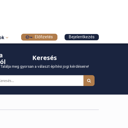
Előfizetés
Bejelentkezés
sok
a
Keresés
ól
Találja meg gyorsan a választ építési jogi kérdéseire!