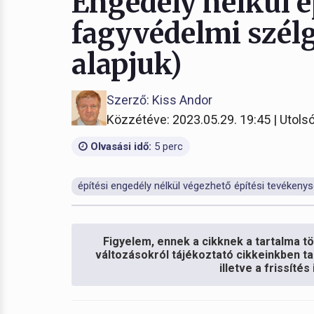
Engedély nélkül é
fagyvédelmi szélg
alapjuk)
Szerző: Kiss Andor
Közzétéve: 2023.05.29. 19:45 | Utolsó
Olvasási idő:
5 perc
építési engedély nélkül végezhető építési tevékeny
Figyelem, ennek a cikknek a tartalma töb
változásokról tájékoztató cikkeinkben ta
illetve a frissíté