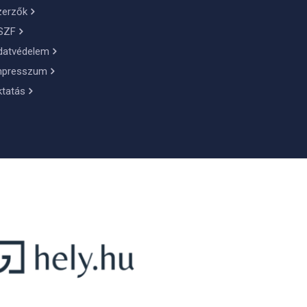
zerzők
SZF
datvédelem
mpresszum
ktatás