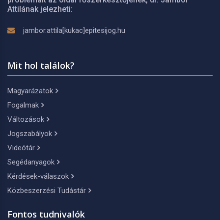
Attilának jelezheti:
jambor.attila[kukac]epitesijog.hu
Mit hol találok?
Magyarázatok
Fogalmak
Változások
Jogszabályok
Videótár
Segédanyagok
Kérdések-válaszok
Közbeszerzési Tudástár
Fontos tudnivalók