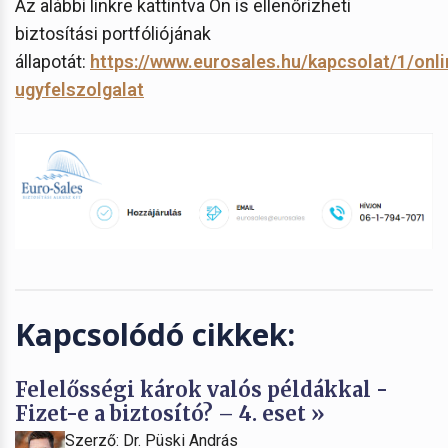
Az alábbi linkre kattintva Ön is ellenőrízheti
biztosítási portfóliójának
állapotát:
https://www.eurosales.hu/kapcsolat/1/onli
ugyfelszolgalat
Kapcsolódó cikkek:
Felelősségi károk valós példákkal -
Fizet-e a biztosító? – 4. eset »
Szerző: Dr. Püski András