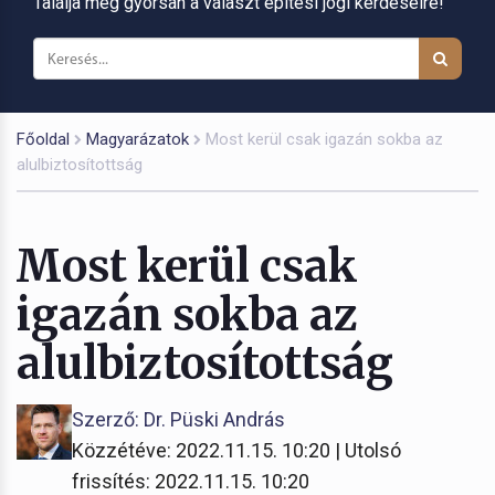
Találja meg gyorsan a választ építési jogi kérdéseire!
Főoldal
Magyarázatok
Most kerül csak igazán sokba az
alulbiztosítottság
Most kerül csak
igazán sokba az
alulbiztosítottság
Szerző: Dr. Püski András
Közzétéve: 2022.11.15. 10:20 | Utolsó
frissítés: 2022.11.15. 10:20