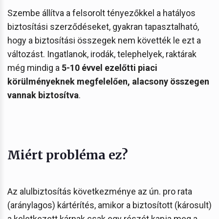
Szembe állítva a felsorolt tényezőkkel a hatályos
biztosítási szerződéseket, gyakran tapasztalható,
hogy a biztosítási összegek nem követték le ezt a
változást. Ingatlanok, irodák, telephelyek, raktárak
még mindig a
5-10 évvel ezelőtti piaci
körülményeknek megfelelően, alacsony összegen
vannak biztosítva
.
Miért probléma ez?
Az alulbiztosítás következménye az ún. pro rata
(aránylagos) kártérítés, amikor a biztosított (károsult)
a keletkezett kárnak csak egy részét kapja meg a