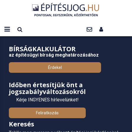
BÍRSÁGKALKULÁTOR
az építésügyi bírság meghatározásához
Érdekel
Időben értesítjük önt a
jogszabályváltozásokról
Kérje INGYENES hírlevelünket!
Feliratkozás
Keresés