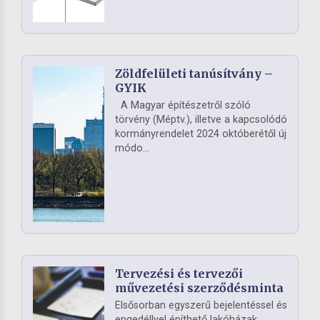
Zöldfelületi tanúsítvány –
GYIK
A Magyar építészetről szóló
törvény (Méptv.), illetve a kapcsolódó
kormányrendelet 2024 októberétől új
módo...
Tervezési és tervezői
művezetési szerződésminta
Elsősorban egyszerű bejelentéssel és
engedéllyel építhető lakóházak