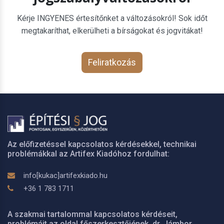
Kérje INGYENES értesítőnket a változásokról! Sok időt
megtakaríthat, elkerülheti a bírságokat és jogvitákat!
Feliratkozás
Az előfizetéssel kapcsolatos kérdésekkel, technikai
problémákkal az Artifex Kiadóhoz fordulhat:
info[kukac]artifexkiado.hu
+36 1 783 1711
A szakmai tartalommal kapcsolatos kérdéseit,
problémáit az oldal főszerkesztőjének, dr. Jámbor