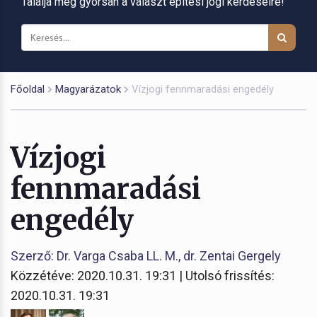
Találja meg gyorsan a választ építési jogi kérdéseire!
Főoldal
Magyarázatok
Vízjogi fennmaradási engedély
Vízjogi
fennmaradási
engedély
Szerző: Dr. Varga Csaba LL. M., dr. Zentai Gergely
Közzétéve: 2020.10.31. 19:31 | Utolsó frissítés:
2020.10.31. 19:31