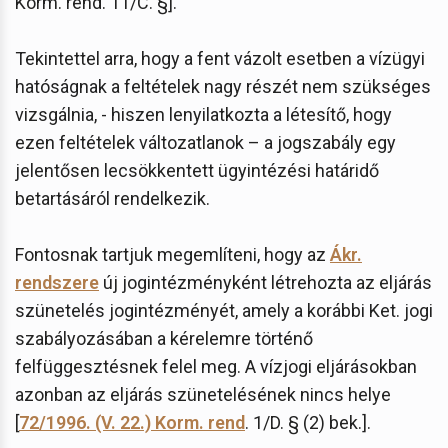
Korm. rend. 11/C. §].
Tekintettel arra, hogy a fent vázolt esetben a vízügyi
hatóságnak a feltételek nagy részét nem szükséges
vizsgálnia, - hiszen lenyilatkozta a létesítő, hogy
ezen feltételek változatlanok – a jogszabály egy
jelentősen lecsökkentett ügyintézési határidő
betartásáról rendelkezik.
Fontosnak tartjuk megemlíteni, hogy az
Ákr.
rendszere
új jogintézményként létrehozta az eljárás
szünetelés jogintézményét, amely a korábbi Ket. jogi
szabályozásában a kérelemre történő
felfüggesztésnek felel meg. A vízjogi eljárásokban
azonban az eljárás szünetelésének nincs helye
[
72/1996. (V. 22.) Korm. rend
. 1/D. § (2) bek.].