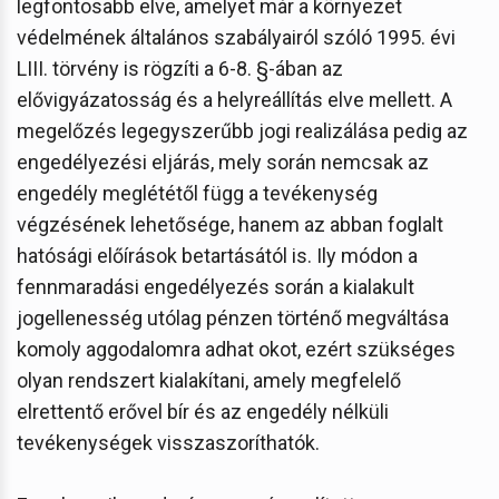
legfontosabb elve, amelyet már a környezet
védelmének általános szabályairól szóló 1995. évi
LIII. törvény is rögzíti a 6-8. §-ában az
elővigyázatosság és a helyreállítás elve mellett. A
megelőzés legegyszerűbb jogi realizálása pedig az
engedélyezési eljárás, mely során nemcsak az
engedély meglététől függ a tevékenység
végzésének lehetősége, hanem az abban foglalt
hatósági előírások betartásától is. Ily módon a
fennmaradási engedélyezés során a kialakult
jogellenesség utólag pénzen történő megváltása
komoly aggodalomra adhat okot, ezért szükséges
olyan rendszert kialakítani, amely megfelelő
elrettentő erővel bír és az engedély nélküli
tevékenységek visszaszoríthatók.