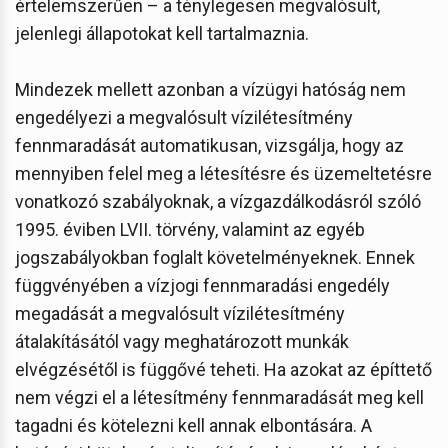
értelemszerűen – a ténylegesen megvalósult,
jelenlegi állapotokat kell tartalmaznia.
Mindezek mellett azonban a vízügyi hatóság nem
engedélyezi a megvalósult vízilétesítmény
fennmaradását automatikusan, vizsgálja, hogy az
mennyiben felel meg a létesítésre és üzemeltetésre
vonatkozó szabályoknak, a vízgazdálkodásról szóló
1995. éviben LVII. törvény, valamint az egyéb
jogszabályokban foglalt követelményeknek. Ennek
függvényében a vízjogi fennmaradási engedély
megadását a megvalósult vízilétesítmény
átalakításától vagy meghatározott munkák
elvégzésétől is függővé teheti. Ha azokat az építtető
nem végzi el a létesítmény fennmaradását meg kell
tagadni és kötelezni kell annak elbontására. A