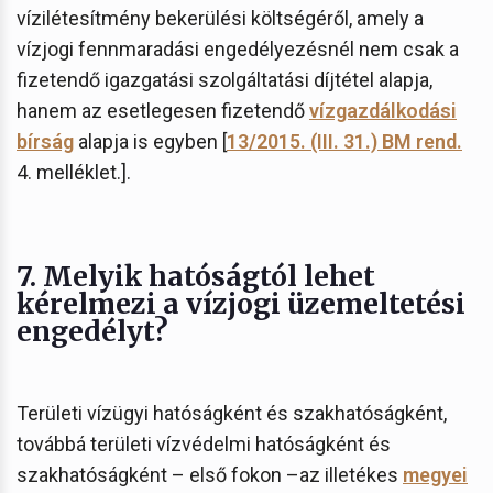
vízilétesítmény bekerülési költségéről, amely a
vízjogi fennmaradási engedélyezésnél nem csak a
fizetendő igazgatási szolgáltatási díjtétel alapja,
hanem az esetlegesen fizetendő
vízgazdálkodási
bírság
alapja is egyben [
13/2015. (III. 31.) BM rend.
4. melléklet.].
7. Melyik hatóságtól lehet
kérelmezi a vízjogi üzemeltetési
engedélyt?
Területi vízügyi hatóságként és szakhatóságként,
továbbá területi vízvédelmi hatóságként és
szakhatóságként – első fokon –az illetékes
megyei