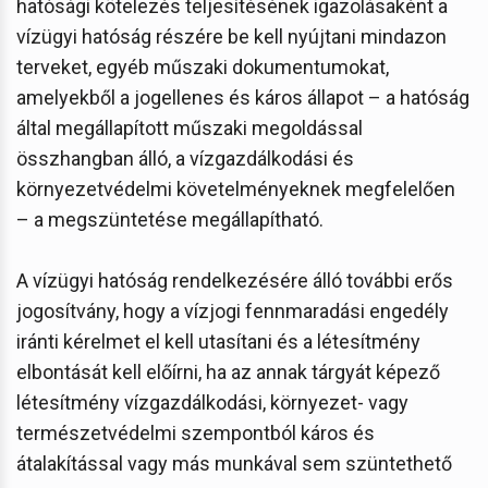
hatósági kötelezés teljesítésének igazolásaként a
vízügyi hatóság részére be kell nyújtani mindazon
terveket, egyéb műszaki dokumentumokat,
amelyekből a jogellenes és káros állapot – a hatóság
által megállapított műszaki megoldással
összhangban álló, a vízgazdálkodási és
környezetvédelmi követelményeknek megfelelően
– a megszüntetése megállapítható.
A vízügyi hatóság rendelkezésére álló további erős
jogosítvány, hogy a vízjogi fennmaradási engedély
iránti kérelmet el kell utasítani és a létesítmény
elbontását kell előírni, ha az annak tárgyát képező
létesítmény vízgazdálkodási, környezet- vagy
természetvédelmi szempontból káros és
átalakítással vagy más munkával sem szüntethető