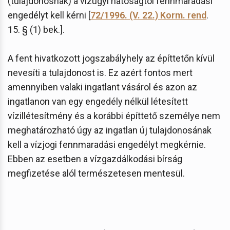
(tulajdonosnak) a vízügyi hatóságtól fennmaradási
engedélyt kell kérni [
72/1996. (V. 22.) Korm. rend
.
15. § (1) bek.].
A fent hivatkozott jogszabályhely az építtetőn kívül
nevesíti a tulajdonost is. Ez azért fontos mert
amennyiben valaki ingatlant vásárol és azon az
ingatlanon van egy engedély nélkül létesített
vízillétesítmény és a korábbi építtető személye nem
meghatározható úgy az ingatlan új tulajdonosának
kell a vízjogi fennmaradási engedélyt megkérnie.
Ebben az esetben a vízgazdálkodási bírság
megfizetése alól természetesen mentesül.