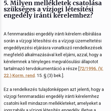
5. Milyen mellékletek csatolása
szükséges a vízjogi létesítési
engedély iránti kérelemhez?
A fennmaradási engedély iránti kérelem elbírálása
során a vízjogi létesítési és a vízjogi üzemeltetési
engedélyezési eljárásra vonatkozó rendelkezések
megfelelő alkalmazásával kell eljárni, azzal, hogy a
kérelemnek a tényleges megvalósulási állapotot
tartalmazó tervdokumentáció a része [
72/1996. (V.
22.) Korm. rend
. 15. § (3) bek.].
Ez a rendelkezés tulajdonképpen azt jelenti, hogy a
vízjogi fennmaradási engedély iránti kérelemhez
csatolni kell mindazon mellékleteket, amelyeket a
jogszabály a vízjogi létesítés engedély, illetve a