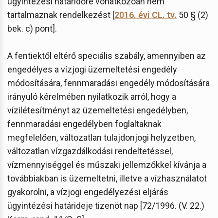
ügyintézési határidőre vonatkozóan nem
tartalmaznak rendelkezést [
2016. évi CL. tv.
50 § (2)
bek. c) pont].
A fentiektől eltérő speciális szabály, amennyiben az
engedélyes a vízjogi üzemeltetési engedély
módosítására, fennmaradási engedély módosítására
irányuló kérelmében nyilatkozik arról, hogy a
vízilétesítményt az üzemeltetési engedélyben,
fennmaradási engedélyben foglaltaknak
megfelelően, változatlan tulajdonjogi helyzetben,
változatlan vízgazdálkodási rendeltetéssel,
vízmennyiséggel és műszaki jellemzőkkel kívánja a
továbbiakban is üzemeltetni, illetve a vízhasználatot
gyakorolni, a vízjogi engedélyezési eljárás
ügyintézési határideje tizenöt nap [72/1996. (V. 22.)