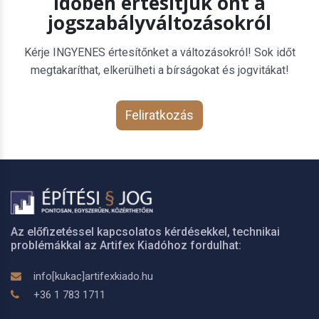
Időben értesítjük önt a
jogszabályváltozásokról
Kérje INGYENES értesítőnket a változásokról! Sok időt
megtakaríthat, elkerülheti a bírságokat és jogvitákat!
Feliratkozás
Az előfizetéssel kapcsolatos kérdésekkel, technikai
problémákkal az Artifex Kiadóhoz fordulhat:
info[kukac]artifexkiado.hu
+36 1 783 1711