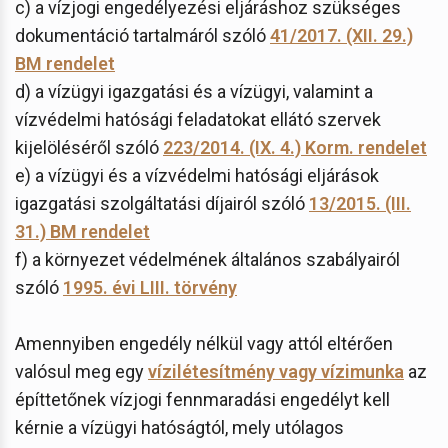
c) a vízjogi engedélyezési eljáráshoz szükséges
dokumentáció tartalmáról szóló
41/2017. (XII. 29.)
BM rendelet
d) a vízügyi igazgatási és a vízügyi, valamint a
vízvédelmi hatósági feladatokat ellátó szervek
kijelöléséről szóló
223/2014. (IX. 4.) Korm. rendelet
e) a vízügyi és a vízvédelmi hatósági eljárások
igazgatási szolgáltatási díjairól szóló
13/2015. (III.
31.) BM rendelet
f) a környezet védelmének általános szabályairól
szóló
1995. évi LIII. törvény
Amennyiben engedély nélkül vagy attól eltérően
valósul meg egy
vízilétesítmény vagy vízimunka
az
építtetőnek vízjogi fennmaradási engedélyt kell
kérnie a vízügyi hatóságtól, mely utólagos