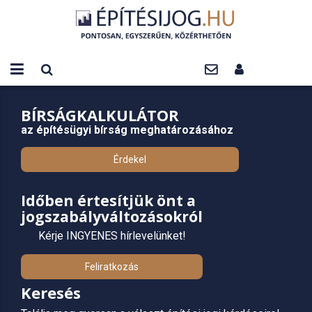
BÍRSÁGKALKULÁTOR
az építésügyi bírság meghatározásához
Érdekel
Időben értesítjük önt a
jogszabályváltozásokról
Kérje INGYENES hírlevelünket!
Feliratkozás
Keresés