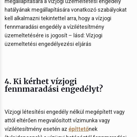
megállapítására a vízjogi üzemeltetési engedély
hatályának megállapítására vonatkozó szabályokat
kell alkalmazni tekintettel arra, hogy a vízjogi
fennmaradási engedély a vízilétesítmény
üzemeltetésére is jogosít – lásd: Vízjogi
üzemeltetési engedélyezési eljárás
4. Ki kérhet vízjogi
fennmaradási engedélyt?
Vízjogi létesítési engedély nélkül megépített vagy
attól eltérően megvalósított vízimunka vagy
vízilétesítmény esetén az
építtető
nek