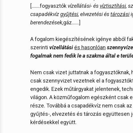
[…….fogyasztók
vízellátási- és
víztisztítási
, s
csapadékvíz
gyűjtési
, elvezetési és
tározási
i
berendezések,
gáz…...]
A fogalom kiegészítésének igénye abból fa
szerinti
vízellátási
és hasonlóan
szennyvízel
fogalmak nem fedik le a szakma által e terül
Nem csak vizet juttatnak a fogyasztóknak, 
csak szennyvizet vezetnek el a fogyasztóktó
engedik. Ezek műtárgyakat jelentenek, tech
világon. A közműfogalom egészként csak e
része. Továbbá a csapadékvíz nem csak az 
gyűjtés-, elvezetés és tározás együttesen 
kérdésekkel együtt.