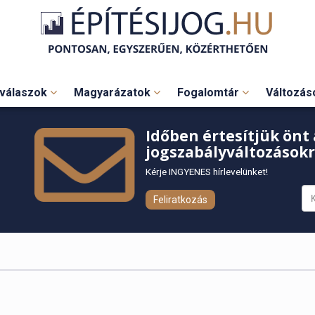
válaszok
Magyarázatok
Fogalomtár
Változá
Időben értesítjük önt 
jogszabályváltozásokr
Kérje INGYENES hírlevelünket!
Feliratkozás