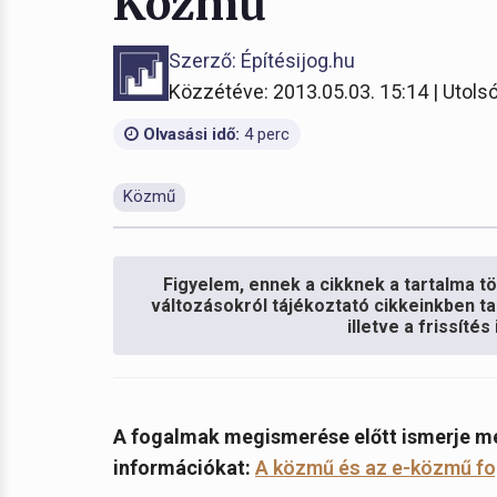
Közmű
Szerző: Építésijog.hu
Közzétéve: 2013.05.03. 15:14 | Utolsó
Olvasási idő:
4 perc
Közmű
Figyelem, ennek a cikknek a tartalma töb
változásokról tájékoztató cikkeinkben ta
illetve a frissíté
A fogalmak megismerése előtt ismerje me
információkat:
A közmű és az e-közmű fog