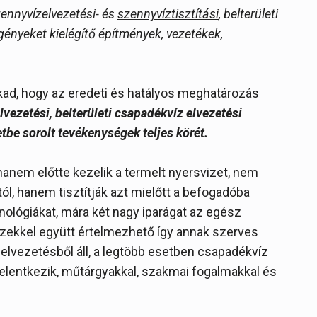
zennyvízelvezetési- és
szennyvíztisztítási
, belterületi
gényeket kielégítő építmények, vezetékek,
kad, hogy az eredeti és hatályos meghatározás
vezetési, belterületi csapadékvíz elvezetési
etbe sorolt tevékenységek teljes körét.
hanem előtte kezelik a termelt nyersvizet, nem
l, hanem tisztítják azt mielőtt a befogadóba
nológiákat, mára két nagy iparágat az egész
zekkel együtt értelmezhető így annak szerves
elvezetésből áll, a legtöbb esetben csapadékvíz
jelentkezik, műtárgyakkal, szakmai fogalmakkal és