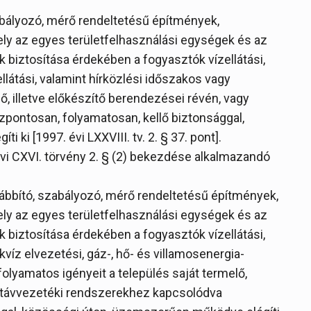
szabályozó, mérő rendeltetésű építmények,
y az egyes területfelhasználási egységek és az
biztosítása érdekében a fogyasztók vízellátási,
ellátási, valamint hírközlési időszakos vagy
ő, illetve előkészítő berendezései révén, vagy
pontosan, folyamatosan, kellő biztonsággal,
ki [1997. évi LXXVIII. tv. 2. § 37. pont].
évi CXVI. törvény 2. § (2) bekezdése alkalmazandó
ovábbító, szabályozó, mérő rendeltetésű építmények,
y az egyes területfelhasználási egységek és az
biztosítása érdekében a fogyasztók vízellátási,
víz elvezetési, gáz-, hő- és villamosenergia-
 folyamatos igényeit a település saját termelő,
y távvezetéki rendszerekhez kapcsolódva