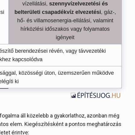
vízellátási,
szennyvízelvezetési és
si
belterületi csapadékvíz elvezetési
, gáz-,
hő- és villamosenergia-ellátási, valamint
hírközlési időszakos vagy folyamatos
igényeit
őkészítő berendezései révén, vagy távvezetéki
khez kapcsolódva
onsággal, közösségi úton, üzemszerűen működve
elégíti ki
fogalma áll közelebb a gyakorlathoz, azonban még
fontos elem. Kiegészítésként a pontos meghatározás
etet érintve: