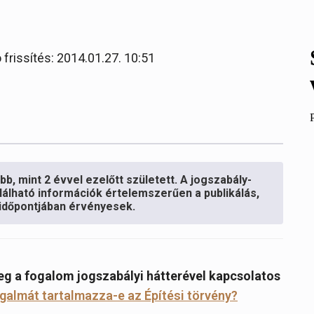
 frissítés: 2014.01.27. 10:51
b, mint 2 évvel ezelőtt született. A jogszabály-
lálható információk értelemszerűen a publikálás,
s időpontjában érvényesek.
g a fogalom jogszabályi hátterével kapcsolatos
almát tartalmazza-e az Építési törvény?