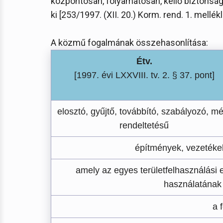
központosan, folyamatosan, kellő biztonsá
ki [253/1997. (XII. 20.) Korm. rend. 1. mellékl
A közmű fogalmának összehasonlítása:
Étv.
[1997. évi LXXVIII. tv. 2. § 37. pont]
elosztó, gyűjtő, továbbító, szabályozó, m
rendeltetésű
építmények, vezetéke
amely az egyes területfelhasználási
használatának 
a 