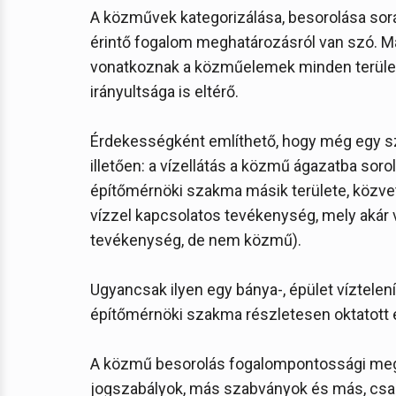
A közművek kategorizálása, besorolása sorá
érintő fogalom meghatározásról van szó. Má
vonatkoznak a közműelemek minden terüle
irányultsága is eltérő.
Érdekességként említhető, hogy még egy sz
illetően: a vízellátás a közmű ágazatba soro
építőmérnöki szakma másik területe, közve
vízzel kapcsolatos tevékenység, mely akár ví
tevékenység, de nem közmű).
Ugyancsak ilyen egy bánya-, épület víztel
építőmérnöki szakma részletesen oktatott é
A közmű besorolás fogalompontossági meg
jogszabályok, más szabványok és más, cs