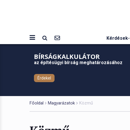
Kérdések-
BÍRSÁGKALKULÁTOR
az építésügyi bírság meghatározásához
Érdekel
Főoldal
Magyarázatok
Közmű