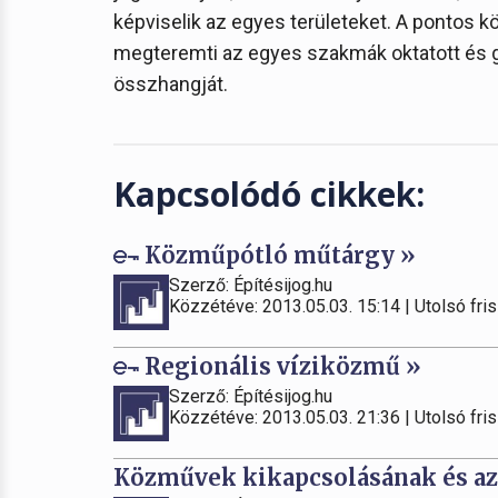
képviselik az egyes területeket. A pontos
megteremti az egyes szakmák oktatott és g
összhangját.
Kapcsolódó cikkek:
Közműpótló műtárgy »
Szerző: Építésijog.hu
Közzétéve: 2013.05.03. 15:14 | Utolsó fris
Regionális víziközmű »
Szerző: Építésijog.hu
Közzétéve: 2013.05.03. 21:36 | Utolsó fris
Közművek kikapcsolásának és az 