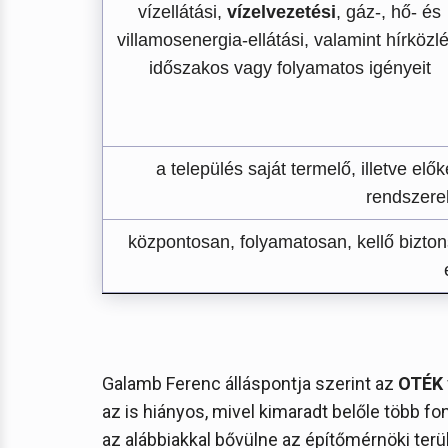
vízellátási,
vízelvezetési
, gáz-, hő- és
villamosenergia-ellátási, valamint hírközlé
időszakos vagy folyamatos igényeit
a település saját termelő, illetve el
rendszere
központosan, folyamatosan, kellő bizt
Galamb Ferenc álláspontja szerint az
OTÉK
az is hiányos, mivel kimaradt belőle több 
az alábbiakkal bővülne az építőmérnöki terül