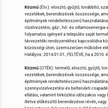
Közmű
(Étv.): elosztó, gyűjtő, továbbító, 
vezetékek, berendezések összessége, amel
építmények rendeltetésszerű használatának 
vízelvezetési, gáz-, hő- és villamosenergia-
folyamatos igényeit a település saját termel
távvezetéki rendszerekhez kapcsolódva köz
közösségi úton, üzemszerűen működve elégíti 
Hatályos: 2014.01.01., FELTÉVE, ha a 2010. 
Közmű
(OTÉK): termelő, elosztó, gyűjtő, t
vezetékek, berendezések összessége, amel
építmények rendeltetésszerű használatának 
szennyvízelvezetési és belterületi csapadék
ellátási, valamint hírközlési időszakos vagy
illetve előkészítő berendezései révén, vag