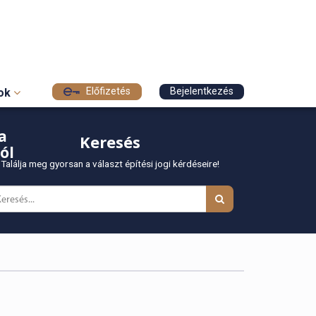
Előfizetés
Bejelentkezés
sok
a
Keresés
ól
Találja meg gyorsan a választ építési jogi kérdéseire!