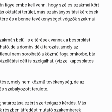
n figyelembe kell venni, hogy széles szakmai kört
s oktatási terület, más szabványosítási kérdések
tére és a benne tevékenységet végzők szakmai
akmán belül is eltérések vannak a besorolást
lható, de a dombvidéki tarozás, amely az
tlenül nem sorolható a közmű fogalomkörbe, bár
zellátási célt is szolgálhat. (vízzel kapcsolatos
enítése, mely nem közmű tevékenység, de az
s szabályozott területe.
határozása ezért szerteágazó kérdés. Más
ak részben átfedést mutató szakemberek