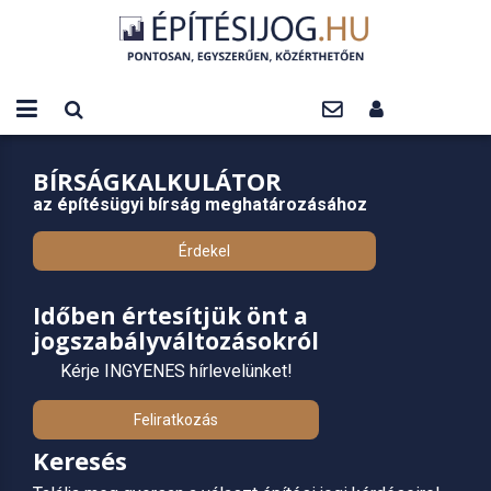
BÍRSÁGKALKULÁTOR
az építésügyi bírság meghatározásához
Érdekel
Időben értesítjük önt a
jogszabályváltozásokról
Kérje INGYENES hírlevelünket!
Feliratkozás
Keresés