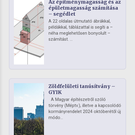
Az építménymagasság és az
épületmagasság számítása
– segédlet
A 22 oldalas útmutató ábrákkal,
példákkal, táblázattal is segíti a –
néha meglehetősen bonyolult –
számítást. ...
Zöldfelületi tanúsítvány –
GYIK
A Magyar építészetről szóló
törvény (Méptv.), illetve a kapcsolódó
kormányrendelet 2024 októberétől új
módo...