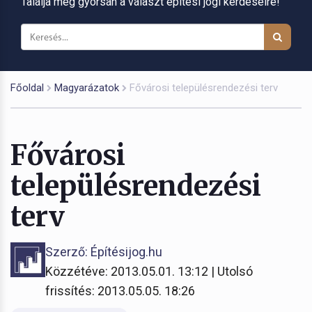
Találja meg gyorsan a választ építési jogi kérdéseire!
Főoldal
Magyarázatok
Fővárosi településrendezési terv
Fővárosi
településrendezési
terv
Szerző: Építésijog.hu
Közzétéve: 2013.05.01. 13:12 | Utolsó
frissítés: 2013.05.05. 18:26