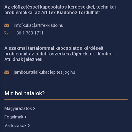
Az előfizetéssel kapcsolatos kérdésekkel, technikai
problémákkal az Artifex Kiadóhoz fordulhat:
info[kukac]artifexkiado.hu
+36 1 783 1711
A szakmai tartalommal kapcsolatos kérdéseit,
problémáit az oldal főszerkesztőjének, dr. Jámbor
Attilának jelezheti:
jambor.attila[kukac]epitesijog.hu
Mit hol találok?
Magyarázatok
Fogalmak
Változások