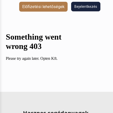
Előfizetési lehetőségek
Bejelentkezés
Hasznos segédanyagok