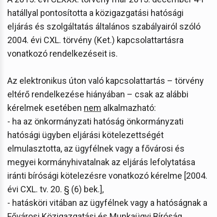
hatállyal pontosította a közigazgatási hatósági
eljárás és szolgáltatás általános szabályairól szóló
2004. évi CXL. törvény (Ket.) kapcsolattartásra
vonatkozó rendelkezéseit is.
Az elektronikus úton való kapcsolattartás – törvény
eltérő rendelkezése hiányában – csak az alábbi
kérelmek esetében
nem
alkalmazható:
- ha az önkormányzati hatóság önkormányzati
hatósági ügyben eljárási kötelezettségét
elmulasztotta, az ügyfélnek vagy a fővárosi és
megyei kormányhivatalnak az eljárás lefolytatása
iránti bírósági kötelezésre vonatkozó kérelme [2004.
évi CXL. tv. 20. § (6) bek.],
- hatásköri vitában az ügyfélnek vagy a hatóságnak a
Fővárosi Közigazgatási és Munkaügyi Bíróság