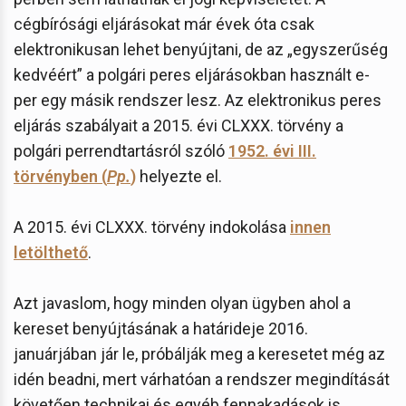
cégbírósági eljárásokat már évek óta csak
elektronikusan lehet benyújtani, de az „egyszerűség
kedvéért” a polgári peres eljárásokban használt e-
per egy másik rendszer lesz. Az elektronikus peres
eljárás szabályait a 2015. évi CLXXX. törvény a
polgári perrendtartásról szóló
1952. évi III.
törvényben (
Pp.
)
helyezte el.
A 2015. évi CLXXX. törvény indokolása
innen
letölthető
.
Azt javaslom, hogy minden olyan ügyben ahol a
kereset benyújtásának a határideje 2016.
januárjában jár le, próbálják meg a keresetet még az
idén beadni, mert várhatóan a rendszer megindítását
követően technikai és egyéb fennakadások is