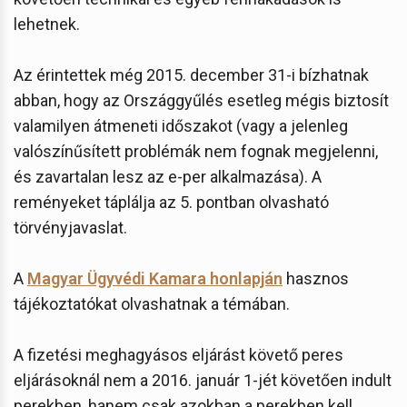
lehetnek.
Az érintettek még 2015. december 31-i bízhatnak
abban, hogy az Országgyűlés esetleg mégis biztosít
valamilyen átmeneti időszakot (vagy a jelenleg
valószínűsített problémák nem fognak megjelenni,
és zavartalan lesz az e-per alkalmazása). A
reményeket táplálja az 5. pontban olvasható
törvényjavaslat.
A
Magyar Ügyvédi Kamara honlapján
hasznos
tájékoztatókat olvashatnak a témában.
A fizetési meghagyásos eljárást követő peres
eljárásoknál nem a 2016. január 1-jét követően indult
perekben, hanem csak azokban a perekben kell