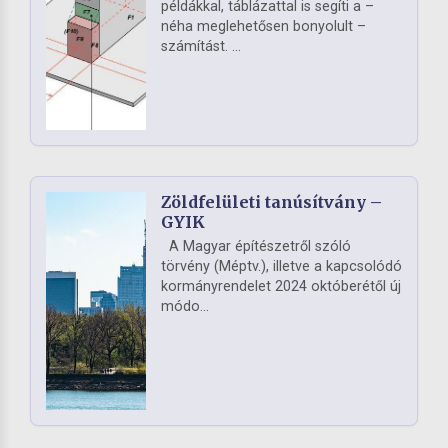
példákkal, táblázattal is segíti a –
néha meglehetősen bonyolult –
számítást. ...
Zöldfelületi tanúsítvány –
GYIK
A Magyar építészetről szóló
törvény (Méptv.), illetve a kapcsolódó
kormányrendelet 2024 októberétől új
módo...