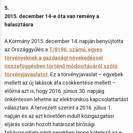
5.
2015. december 14-e óta van remény a
halasztásra
A Kormány 2015. december 14. napján benyújtotta
az Országgyűlés a
T/8196. számú, egyes
törvényeknek a gazdasági növekedéssel
összefüggésben történő módosításáról szóló
törvényjavaslatot
. Ez a törvényjavaslat – egyebek
mellett az új lakások áfa csökkentése mellett –
előírná azt is, hogy 2016. június 30. napjáig
önkéntesen lehetne az elektronikus kapcsolattartást
választani. A tervezett szerint a 2016. július 1.
napján és az azt követően indult közigazgatási
eljárás során hozott határozat bírósági
felülvizsgálata iránti perekben lenne kötelező az e-