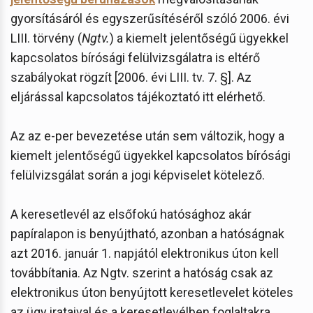
gyorsításáról és egyszerűsítéséről szóló 2006. évi
LIII. törvény (
Ngtv.
) a kiemelt jelentőségű ügyekkel
kapcsolatos bírósági felülvizsgálatra is eltérő
szabályokat rögzít [2006. évi LIII. tv. 7. §]. Az
eljárással kapcsolatos tájékoztató itt elérhető.
Az az e-per bevezetése után sem változik, hogy a
kiemelt jelentőségű ügyekkel kapcsolatos bírósági
felülvizsgálat során a jogi képviselet kötelező.
A keresetlevél az elsőfokú hatósághoz akár
papíralapon is benyújtható, azonban a hatóságnak
azt 2016. január 1. napjától elektronikus úton kell
továbbítania. Az Ngtv. szerint a hatóság csak az
elektronikus úton benyújtott keresetlevelet köteles
az ügy irataival és a keresetlevélben foglaltakra