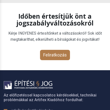
Időben értesítjük önt a
jogszabályváltozásokról
Kérje INGYENES értesítőnket a változásokról! Sok időt
megtakaríthat, elkerülheti a bírságokat és jogvitákat!
Feliratkozás
Az előfizetéssel kapcsolatos kérdésekkel, technikai
problémákkal az Artifex Kiadóhoz fordulhat: