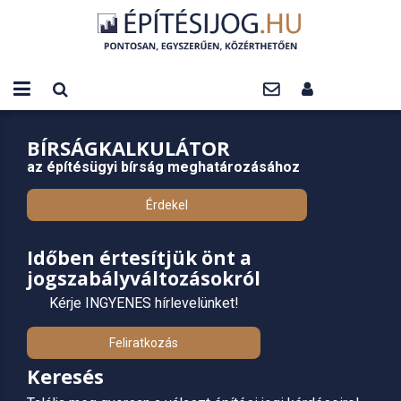
BÍRSÁGKALKULÁTOR
az építésügyi bírság meghatározásához
Érdekel
Időben értesítjük önt a
jogszabályváltozásokról
Kérje INGYENES hírlevelünket!
Feliratkozás
Keresés