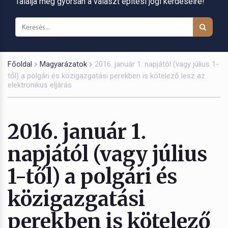
Találja meg gyorsan a választ építési jogi kérdéseire!
Főoldal
Magyarázatok
2016. január 1. napjától (vagy július 1-
től) a polgári és közigazgatási perekben is kötelező lesz az
elektronikus eljárás
2016. január 1.
napjától (vagy július
1-től) a polgári és
közigazgatási
perekben is kötelező