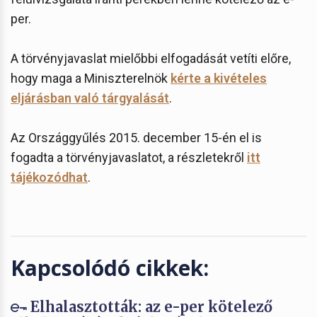
per.
A törvényjavaslat mielőbbi elfogadását vetíti előre,
hogy maga a Miniszterelnök
kérte a kivételes
eljárásban való tárgyalását
.
Az Országgyűlés 2015. december 15-én el is
fogadta a törvényjavaslatot, a részletekről
itt
tájékozódhat
.
Kapcsolódó cikkek:
Elhalasztották: az e-per kötelező