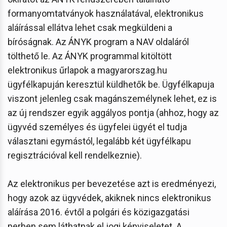
formanyomtatványok használatával, elektronikus
aláírással ellátva lehet csak megküldeni a
bíróságnak. Az ÁNYK program a NAV oldaláról
tölthető le. Az ÁNYK programmal kitöltött
elektronikus űrlapok a magyarorszag.hu
ügyfélkapuján keresztül küldhetők be. Ügyfélkapuja
viszont jelenleg csak magánszemélynek lehet, ez is
az új rendszer egyik aggályos pontja (ahhoz, hogy az
ügyvéd személyes és ügyfelei ügyét el tudja
választani egymástól, legalább két ügyfélkapu
regisztrációval kell rendelkeznie).
Az elektronikus per bevezetése azt is eredményezi,
hogy azok az ügyvédek, akiknek nincs elektronikus
aláírása 2016. évtől a polgári és közigazgatási
perben sem láthatnak el jogi képviseletet. A