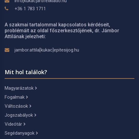
info[kukac]artifexkiado.hu
+36 1 783 1711
A szakmai tartalommal kapcsolatos kérdéseit,
problémáit az oldal főszerkesztőjének, dr. Jámbor
Attilának jelezheti:
jambor.attila[kukac]epitesijog.hu
Mit hol találok?
Magyarázatok
Fogalmak
Változások
Jogszabályok
Videótár
Segédanyagok