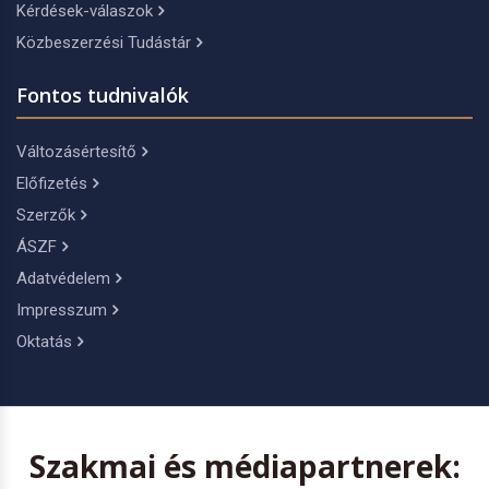
Kérdések-válaszok
Közbeszerzési Tudástár
Fontos tudnivalók
Változásértesítő
Előfizetés
Szerzők
ÁSZF
Adatvédelem
Impresszum
Oktatás
Szakmai és médiapartnerek: