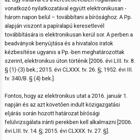
vonatkozó nyilatkozatával együtt elektronikusan -
három napon belül – továbbítani a bírósághoz. A Pp.
alapján viszont a papíralapú keresetlevél
továbbítására is elektronikusan kerül sor. A perben a
beadványok benyújtása és a hivatalos iratok
kézbesítése ugyanis a Pp.-ben meghatározottak
szerint, elektronikus úton történik [2006. évi LIII. tv. 8.
§ (1)-(3) bek.; 2015. évi CLXXX. tv. 26. §; 1952. évi III.
tv. 340/B. § (4) bek.].
Fontos, hogy az elektronikus utat a 2016. január 1.
napján és az azt követően indult közigazgatási
eljárás során hozott határozat bírósági
felülvizsgálata iránti perekben kell alkalmazni [2006.
évi LIII. tv. 14. §; 2015. évi CLXXX. tv. 27. §].