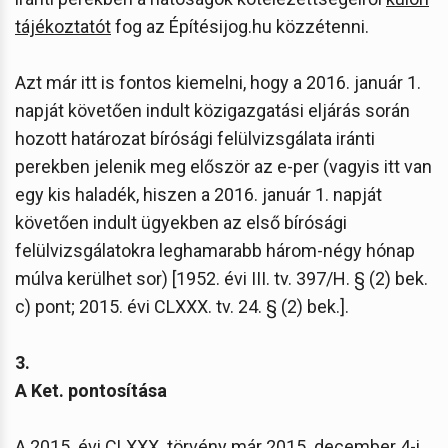
tájékoztatót
fog az Építésijog.hu közzétenni.
Azt már itt is fontos kiemelni, hogy a 2016. január 1.
napját követően indult közigazgatási eljárás során
hozott határozat bírósági felülvizsgálata iránti
perekben jelenik meg először az e-per (vagyis itt van
egy kis haladék, hiszen a 2016. január 1. napját
követően indult ügyekben az első bírósági
felülvizsgálatokra leghamarabb három-négy hónap
múlva kerülhet sor) [1952. évi III. tv. 397/H. § (2) bek.
c) pont; 2015. évi CLXXX. tv. 24. § (2) bek.].
3.
A Ket. pontosítása
A 2015. évi CLXXX. törvény már 2015. december 4-i