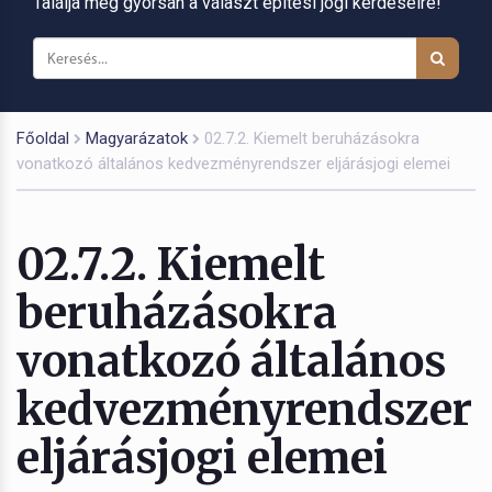
Találja meg gyorsan a választ építési jogi kérdéseire!
Főoldal
Magyarázatok
02.7.2. Kiemelt beruházásokra
vonatkozó általános kedvezményrendszer eljárásjogi elemei
02.7.2. Kiemelt
beruházásokra
vonatkozó általános
kedvezményrendszer
eljárásjogi elemei