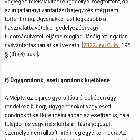
végleges telekalakítási engedéllyel megtörtént, de
az ingatlan-nyilvántartási bejegyzés még nem
történt meg. Ugyanakkor ezt legkésőbb a
használatbavételi engedélyezési vagy
tudomásulvételi eljárás megindulásáig az ingatlan-
nyilvántartásban át kell vezetni [
2023. évi C. tv.
196.
§ (3)-(4) bek.].
f) Ügygondnok, eseti gondnok kijelölése
A Méptv. az eljárás gyorsítása érdekében úgy
rendelkezik, hogy ügygondnokot vagy eseti
gondnokot kell kirendelni abban az esetben is, ha a
tulajdonos vagy más kártalanításra jogosult
személye nem állapítható meg egyértelműen. Az