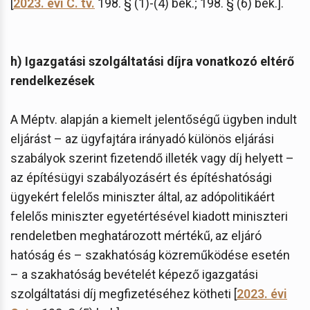
[
2023. évi C. tv.
198. § (1)-(4) bek.; 198. § (6) bek.].
h) Igazgatási szolgáltatási díjra vonatkozó eltérő
rendelkezések
A Méptv. alapján a kiemelt jelentőségű ügyben indult
eljárást – az ügyfajtára irányadó különös eljárási
szabályok szerint fizetendő illeték vagy díj helyett –
az építésügyi szabályozásért és építéshatósági
ügyekért felelős miniszter által, az adópolitikáért
felelős miniszter egyetértésével kiadott miniszteri
rendeletben meghatározott mértékű, az eljáró
hatóság és – szakhatóság közreműködése esetén
– a szakhatóság bevételét képező igazgatási
szolgáltatási díj megfizetéséhez kötheti [
2023. évi