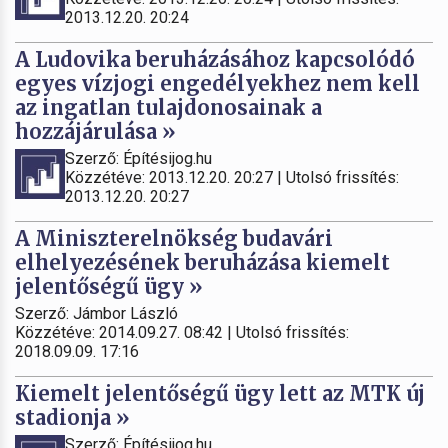
2013.12.20. 20:24
A Ludovika beruházásához kapcsolódó
egyes vízjogi engedélyekhez nem kell
az ingatlan tulajdonosainak a
hozzájárulása »
Szerző: Építésijog.hu
Közzétéve: 2013.12.20. 20:27 | Utolsó frissítés:
2013.12.20. 20:27
A Miniszterelnökség budavári
elhelyezésének beruházása kiemelt
jelentőségű ügy »
Szerző: Jámbor László
Közzétéve: 2014.09.27. 08:42 | Utolsó frissítés:
2018.09.09. 17:16
Kiemelt jelentőségű ügy lett az MTK új
stadionja »
Szerző: Építésijog.hu