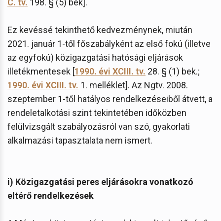
C. tv.
198. § (5) bek].
Ez kevéssé tekinthető kedvezménynek, miután
2021. január 1-től főszabályként az első fokú (illetve
az egyfokú) közigazgatási hatósági eljárások
illetékmentesek [
1990. évi XCIII. tv.
28. § (1) bek.;
1990. évi XCIII. tv.
1. melléklet]. Az Ngtv. 2008.
szeptember 1-től hatályos rendelkezéseiből átvett, a
rendeletalkotási szint tekintetében időközben
felülvizsgált szabályozásról van szó, gyakorlati
alkalmazási tapasztalata nem ismert.
i) Közigazgatási peres eljárásokra vonatkozó
eltérő rendelkezések