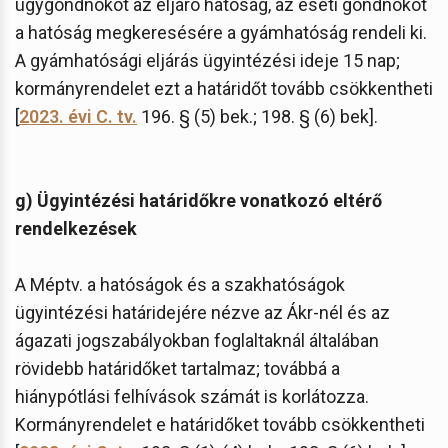
ügygondnokot az eljáró hatóság, az eseti gondnokot
a hatóság megkeresésére a gyámhatóság rendeli ki.
A gyámhatósági eljárás ügyintézési ideje 15 nap;
kormányrendelet ezt a határidőt tovább csökkentheti
[
2023. évi C. tv.
196. § (5) bek.; 198. § (6) bek].
g) Ügyintézési határidőkre vonatkozó eltérő
rendelkezések
A Méptv. a hatóságok és a szakhatóságok
ügyintézési határidejére nézve az Ákr-nél és az
ágazati jogszabályokban foglaltaknál általában
rövidebb határidőket tartalmaz; továbbá a
hiánypótlási felhívások számát is korlátozza.
Kormányrendelet e határidőket tovább csökkentheti