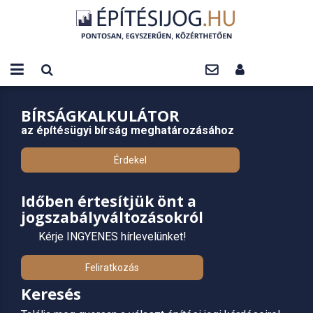
BÍRSÁGKALKULÁTOR
az építésügyi bírság meghatározásához
Érdekel
Időben értesítjük önt a
jogszabályváltozásokról
Kérje INGYENES hírlevelünket!
Feliratkozás
Keresés