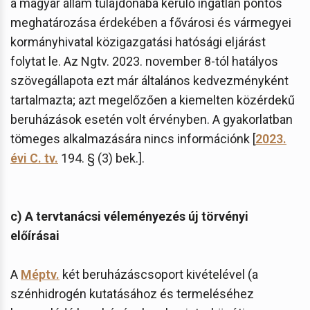
a magyar állam tulajdonába kerülő ingatlan pontos
meghatározása érdekében a fővárosi és vármegyei
kormányhivatal közigazgatási hatósági eljárást
folytat le. Az Ngtv. 2023. november 8-tól hatályos
szövegállapota ezt már általános kedvezményként
tartalmazta; azt megelőzően a kiemelten közérdekű
beruházások esetén volt érvényben. A gyakorlatban
tömeges alkalmazására nincs információnk [
2023.
évi C. tv.
194. § (3) bek.].
c) A tervtanácsi véleményezés új törvényi
előírásai
A
Méptv.
két beruházáscsoport kivételével (a
szénhidrogén kutatásához és termeléséhez