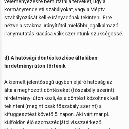
véleményezésre bemutatni a terveket, úgy a
kormányrendeleti szabályokat, vagy a Méptv.
szabályozását kell-e irányadónak tekinteni. Erre
nézve a szakmai irányítótól mielőbbi jogalkalmazói
iránymutatás kiadása válik szerintünk szükségessé.
d) A hatósági döntés közlése általában
hirdetményi úton történik
A kiemelt jelentőségű ügyben eljáró hatóság az
általa meghozott döntéseket (főszabály szerint)
hirdetményi úton közli, és a döntést közöltnek kell
tekinteni (megint csak főszabály szerint) a
kifüggesztést követő 5. napon. Aki várt már pl.
külföldön élő szomszédjától visszaérkező