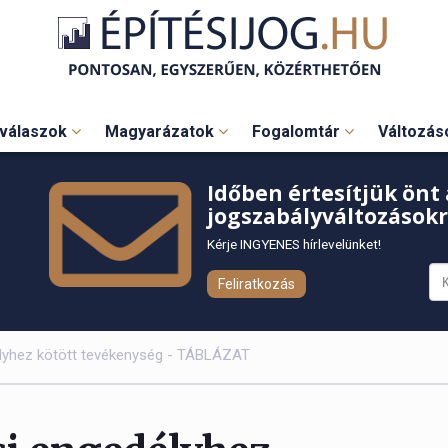
válaszok
Magyarázatok
Fogalomtár
Változá
Időben értesítjük önt 
jogszabályváltozásokr
Kérje INGYENES hírlevelünket!
Feliratkozás
élyhez kötött tevékenység - TÁBLÁZAT