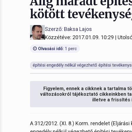
Alig maradt építé
kötött tevékenys
Szerző: Baksa Lajos
Közzétéve: 2017.01.09. 10:29 | Utolsó
Olvasási idő:
1 perc
építési engedély nélkül végezhető építési tevékeny
Figyelem, ennek a cikknek a tartalma töb
változásokról tájékoztató cikkeinkben ta
illetve a frissíté
A 312/2012. (XI. 8.) Korm. rendelet (Eljárási
engedély nélkül végezhető építési tevékenys