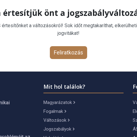
 értesítjük önt a jogszabályváltoz
rtesítőnket a változásokról! Sok időt megtakaríthat, elkerülheti
jogvitákat!
Feliratkozás
Mit hol találok?
F
Magyarázatok
Vá
nikai
Fogalmak
El
Változások
S
Jogszabályok
Á
problémáit az