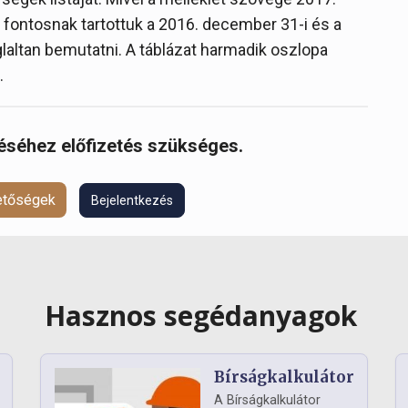
rt fontosnak tartottuk a 2016. december 31-i és a
oglaltan bemutatni. A táblázat harmadik oszlopa
.
réséhez előfizetés szükséges.
hetőségek
Bejelentkezés
Hasznos segédanyagok
Bírságkalkulátor
A Bírságkalkulátor