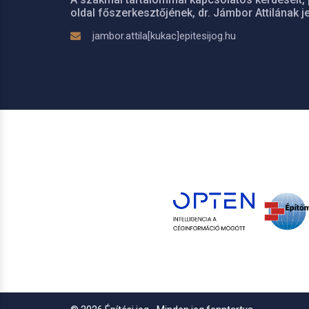
oldal főszerkesztőjének, dr. Jámbor Attilának je
jambor.attila[kukac]epitesijog.hu