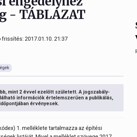
si engedélyhez
ég - TÁBLÁZAT
 frissítés: 2017.01.10. 21:37
ségek
b, mint 2 évvel ezelőtt született. A jogszabály-
lálható információk értelemszerűen a publikálás,
s időpontjában érvényesek.
 kódex) 1. melléklete tartalmazza az építési
égek listáját. Mivel a melléklet szövege 2017.