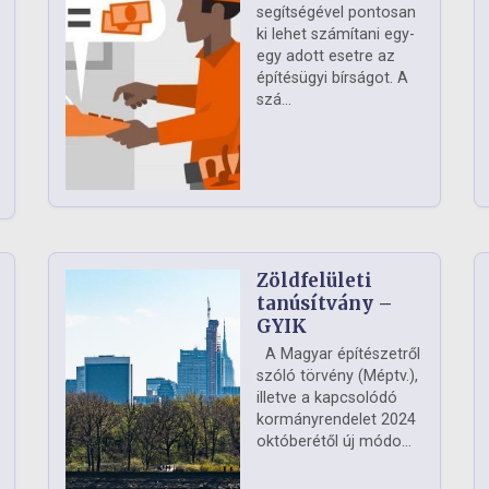
segítségével pontosan
ki lehet számítani egy-
egy adott esetre az
építésügyi bírságot. A
szá...
Zöldfelületi
ág
tanúsítvány –
GYIK
A Magyar építészetről
szóló törvény (Méptv.),
illetve a kapcsolódó
kormányrendelet 2024
októberétől új módo...