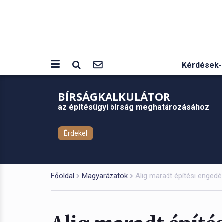
Kérdések-
BÍRSÁGKALKULÁTOR
az építésügyi bírság meghatározásához
Érdekel
Főoldal
Magyarázatok
Alig maradt építési enged