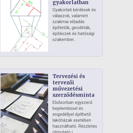
gyakorlatban
Gyakorlati kérdések és
válaszok, valamint
szakmai előadás
építtetők, geodéták,
építészek és hatósági
szakember...
Tervezési és
tervezői
művezetési
szerződésminta
Elsősorban egyszerű
bejelentéssel és
engedéllyel építhető
lakóházak esetében
használható. Részletes
útmutató i...