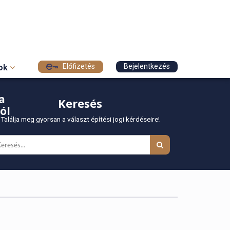
Előfizetés
Bejelentkezés
sok
a
Keresés
ól
Találja meg gyorsan a választ építési jogi kérdéseire!