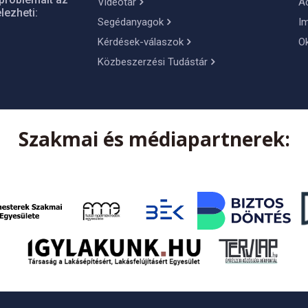
Videótár
A
lezheti:
Segédanyagok
I
Kérdések-válaszok
O
Közbeszerzési Tudástár
Szakmai és médiapartnerek: