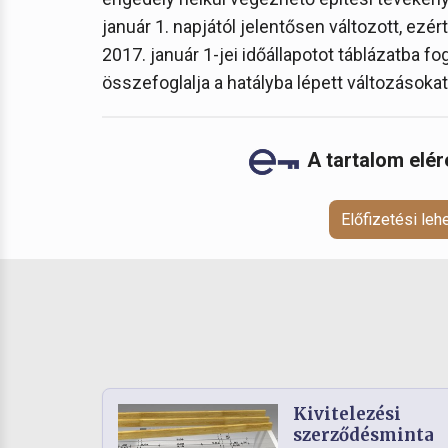
január 1. napjától jelentősen változott, ezé
2017. január 1-jei időállapotot táblázatba f
összefoglalja a hatályba lépett változásokat
A tartalom elé
Előfizetési le
Kivitelezési
szerződésminta