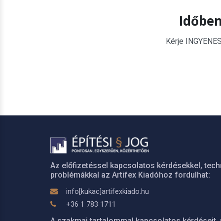
Időben
Kérje INGYENES é
Az előfizetéssel kapcsolatos kérdésekkel, tech
problémákkal az Artifex Kiadóhoz fordulhat:
info[kukac]artifexkiado.hu
+36 1 783 1711
A szakmai tartalommal kapcsolatos kérdéseit, 