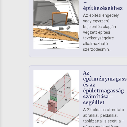
–
építkezésekhez
Az építési engedély
vagy egyszerű
bejelentés alapján
végzett építési
tevékenységekre
alkalmazható
szerződésmin...
Az
építménymagass
és az
épületmagasság
számítása –
segédlet
A 22 oldalas útmutató
ábrákkal, példákkal,
táblázattal is segíti a –
néha meglehetősen