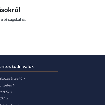
ásokról
 a bírságokat és
ontos tudnivalók
ltozásértesítő
őfizetés
zerzők
SZF