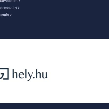
datvédelem
mpresszum
ktatás