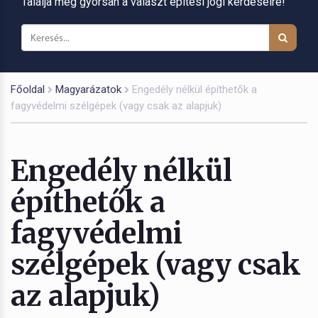
Találja meg gyorsan a választ építési jogi kérdéseire!
Főoldal
Magyarázatok
Engedély nélkül építhetők a
fagyvédelmi szélgépek (vagy csak az alapjuk)
Engedély nélkül
építhetők a
fagyvédelmi
szélgépek (vagy csak
az alapjuk)