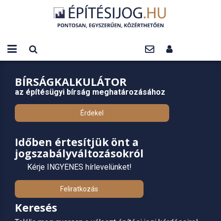
BÍRSÁGKALKULÁTOR
az építésügyi bírság meghatározásához
Érdekel
Időben értesítjük önt a
jogszabályváltozásokról
Kérje INGYENES hírlevelünket!
Feliratkozás
Keresés