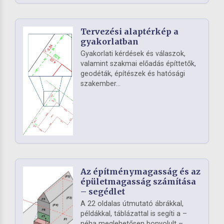
Tervezési alaptérkép a
gyakorlatban
Gyakorlati kérdések és válaszok,
valamint szakmai előadás építtetők,
geodéták, építészek és hatósági
szakember...
Az építménymagasság és az
épületmagasság számítása
– segédlet
A 22 oldalas útmutató ábrákkal,
példákkal, táblázattal is segíti a –
néha meglehetősen bonyolult –