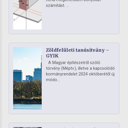
számítást. ...
Zöldfelületi tanúsítvány –
GYIK
A Magyar építészetről szóló
törvény (Méptv.), illetve a kapcsolódó
kormányrendelet 2024 októberétől új
módo...