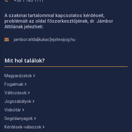
+36 1 783 1711
A szakmai tartalommal kapcsolatos kérdéseit,
problémáit az oldal főszerkesztőjének, dr. Jámbor
Attilának jelezheti:
jambor.attila[kukac]epitesijog.hu
Mit hol találok?
Magyarázatok
Fogalmak
Változások
Jogszabályok
Videótár
Segédanyagok
Kérdések-válaszok