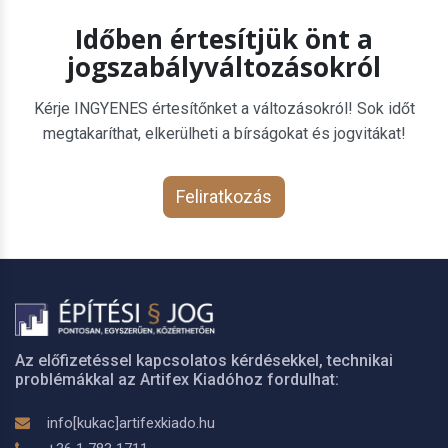
Időben értesítjük önt a
jogszabályváltozásokról
Kérje INGYENES értesítőnket a változásokról! Sok időt
megtakaríthat, elkerülheti a bírságokat és jogvitákat!
Feliratkozás
Az előfizetéssel kapcsolatos kérdésekkel, technikai
problémákkal az Artifex Kiadóhoz fordulhat:
info[kukac]artifexkiado.hu