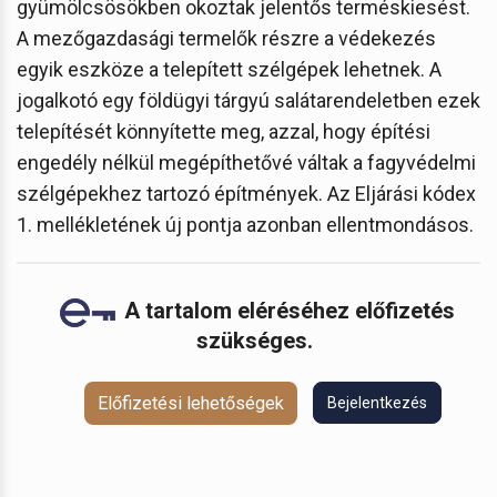
gyümölcsösökben okoztak jelentős terméskiesést.
A mezőgazdasági termelők részre a védekezés
egyik eszköze a telepített szélgépek lehetnek. A
jogalkotó egy földügyi tárgyú salátarendeletben ezek
telepítését könnyítette meg, azzal, hogy építési
engedély nélkül megépíthetővé váltak a fagyvédelmi
szélgépekhez tartozó építmények. Az Eljárási kódex
1. mellékletének új pontja azonban ellentmondásos.
A tartalom eléréséhez előfizetés
szükséges.
Előfizetési lehetőségek
Bejelentkezés