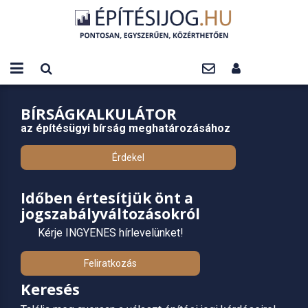
BÍRSÁGKALKULÁTOR
az építésügyi bírság meghatározásához
Érdekel
Időben értesítjük önt a
jogszabályváltozásokról
Kérje INGYENES hírlevelünket!
Feliratkozás
Keresés