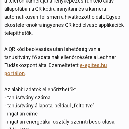
a telefon kameráját a fényképezés funkció aktív
állapotában a QR kódra irányítani és a kamera
automatikusan felismeri a hivatkozott oldalt. Egyéb
okostelefonokra ingyenes QR kód olvasó applikációk
telepíthetők.
A QR kód beolvasása után lehetőség van a
tanúsítvány fő adatainak ellenőrzésére a Lechner
Tudásközpont által üzemeltetett
e-epites.hu
portálon
.
Az alábbi adatok ellenőrizhetők:
- tanúsítvány száma
- tanúsítvány állapota, például „feltöltve”
- ingatlan címe
- ingatlan energetikai osztály szerinti besorolása,