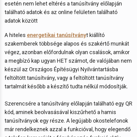
esetén nem lehet eltérés a tanúsítvány előlapján
található adatok és az online felületen található
adatok között
A hiteles
energetikai tanúsítvány
t kiállító
szakemberek többsége alapos és szakértő munkát
végez, azonban előfordulnak olyan csalások, amikor
a megbízó kap ugyan HET számot, de valójában nem
készül az Országos Építésügyi Nyilvántartásba
feltöltött tanúsítvány, vagy a feltöltött tanúsítvány
tartalmát később a készítő tudta nélkül módosítják.
Szerencsére a tanúsítvány előlapján található egy QR
kód, aminek beolvasásával kiszűrhető a hamis
tanúsítványok egy része. A legújabb okostelefonok
már rendelkeznek azzal a funkcióval, hogy elegendő