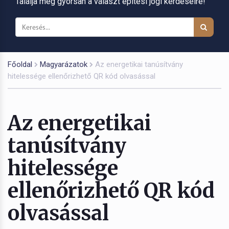
Találja meg gyorsan a választ építési jogi kérdéseire!
Főoldal
Magyarázatok
Az energetikai tanúsítvány
hitelessége ellenőrizhető QR kód olvasással
Az energetikai
tanúsítvány
hitelessége
ellenőrizhető QR kód
olvasással