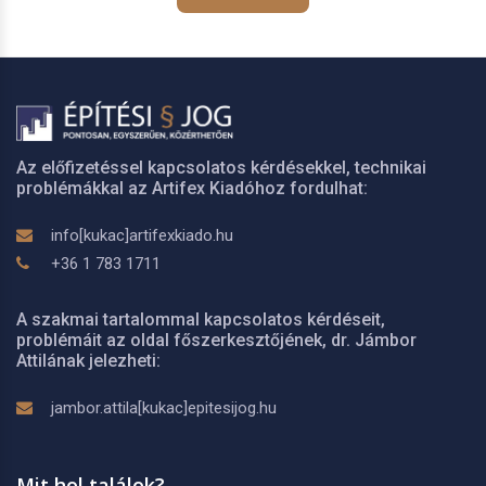
Az előfizetéssel kapcsolatos kérdésekkel, technikai
problémákkal az Artifex Kiadóhoz fordulhat:
info[kukac]artifexkiado.hu
+36 1 783 1711
A szakmai tartalommal kapcsolatos kérdéseit,
problémáit az oldal főszerkesztőjének, dr. Jámbor
Attilának jelezheti:
jambor.attila[kukac]epitesijog.hu
Mit hol találok?