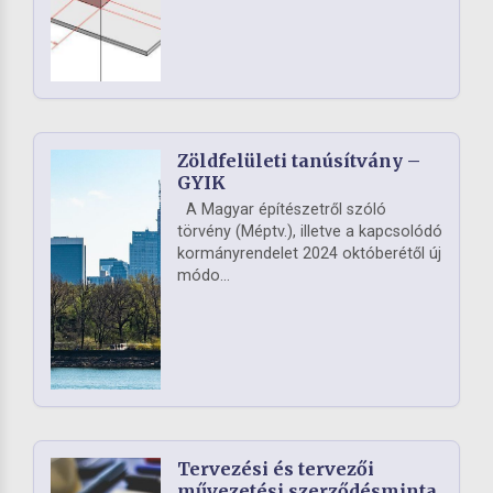
Zöldfelületi tanúsítvány –
GYIK
A Magyar építészetről szóló
törvény (Méptv.), illetve a kapcsolódó
kormányrendelet 2024 októberétől új
módo...
Tervezési és tervezői
művezetési szerződésminta