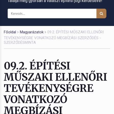
Találja meg gyorsan a választ építési jogi kérdéseire!
Főoldal
Magyarázatok
09.2. ÉPÍTÉSI MŰSZAKI ELLENŐRI
TEVÉKENYSÉGRE VONATKOZÓ MEGBÍZÁSI SZERZŐDÉS -
SZERZŐDÉSMINTA
09.2. ÉPÍTÉSI
MŰSZAKI ELLENŐRI
TEVÉKENYSÉGRE
VONATKOZÓ
MEGBÍZÁSI