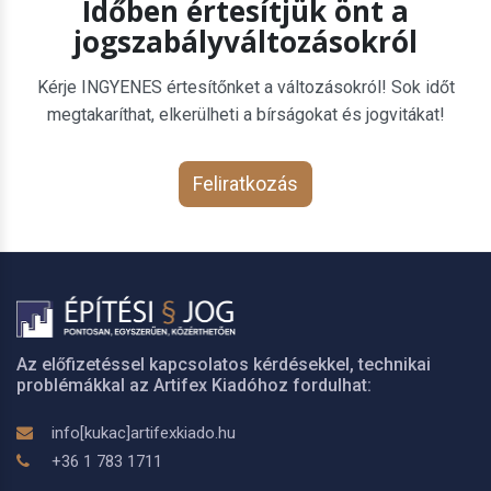
Időben értesítjük önt a
jogszabályváltozásokról
Kérje INGYENES értesítőnket a változásokról! Sok időt
megtakaríthat, elkerülheti a bírságokat és jogvitákat!
Feliratkozás
Az előfizetéssel kapcsolatos kérdésekkel, technikai
problémákkal az Artifex Kiadóhoz fordulhat:
info[kukac]artifexkiado.hu
+36 1 783 1711