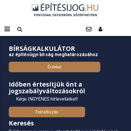
BÍRSÁGKALKULÁTOR
az építésügyi bírság meghatározásához
Érdekel
Időben értesítjük önt a
jogszabályváltozásokról
Kérje INGYENES hírlevelünket!
Feliratkozás
Keresés