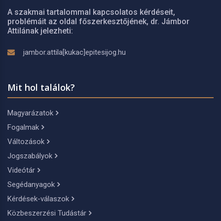
A szakmai tartalommal kapcsolatos kérdéseit,
problémáit az oldal főszerkesztőjének, dr. Jámbor
Attilának jelezheti:
jambor.attila[kukac]epitesijog.hu
Mit hol találok?
Magyarázatok
Fogalmak
Változások
Jogszabályok
Videótár
Segédanyagok
Kérdések-válaszok
Közbeszerzési Tudástár