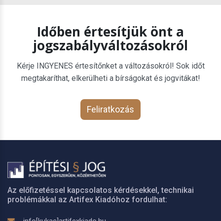
Időben értesítjük önt a
jogszabályváltozásokról
Kérje INGYENES értesítőnket a változásokról! Sok időt
megtakaríthat, elkerülheti a bírságokat és jogvitákat!
Feliratkozás
Az előfizetéssel kapcsolatos kérdésekkel, technikai
problémákkal az Artifex Kiadóhoz fordulhat: