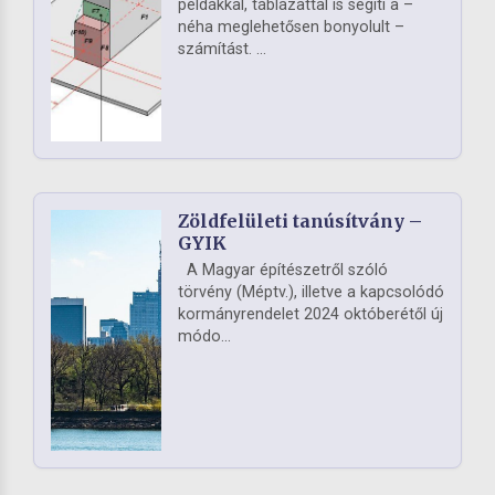
példákkal, táblázattal is segíti a –
néha meglehetősen bonyolult –
számítást. ...
Zöldfelületi tanúsítvány –
GYIK
A Magyar építészetről szóló
törvény (Méptv.), illetve a kapcsolódó
kormányrendelet 2024 októberétől új
módo...