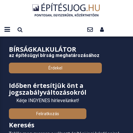
BÍRSÁGKALKULÁTOR
az építésügyi bírság meghatározásához
Érdekel
Időben értesítjük önt a
jogszabályváltozásokról
Kérje INGYENES hírlevelünket!
Feliratkozás
Keresés