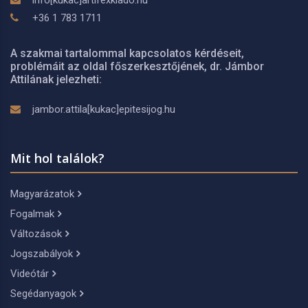
info[kukac]artifexkiado.hu
+36 1 783 1711
A szakmai tartalommal kapcsolatos kérdéseit,
problémáit az oldal főszerkesztőjének, dr. Jámbor
Attilának jelezheti:
jambor.attila[kukac]epitesijog.hu
Mit hol találok?
Magyarázatok
Fogalmak
Változások
Jogszabályok
Videótár
Segédanyagok