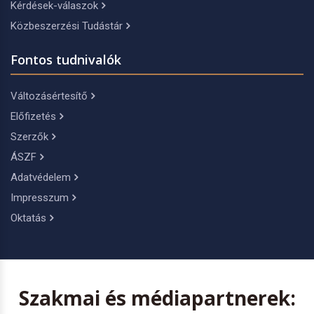
Kérdések-válaszok
Közbeszerzési Tudástár
Fontos tudnivalók
Változásértesítő
Előfizetés
Szerzők
ÁSZF
Adatvédelem
Impresszum
Oktatás
Szakmai és médiapartnerek: