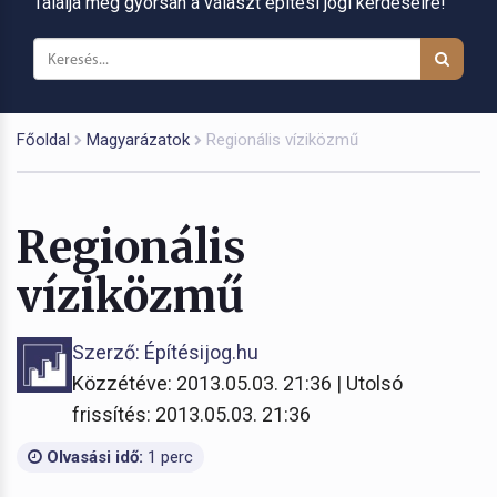
Találja meg gyorsan a választ építési jogi kérdéseire!
Főoldal
Magyarázatok
Regionális víziközmű
Regionális
víziközmű
Szerző: Építésijog.hu
Közzétéve: 2013.05.03. 21:36 | Utolsó
frissítés: 2013.05.03. 21:36
Olvasási idő:
1 perc