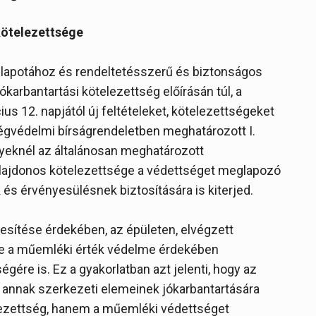
kötelezettsége
 állapotához és rendeltetésszerű és biztonságos
arbantartási kötelezettség előírásán túl, a
s 12. napjától új feltételeket, kötelezettségeket
égvédelmi bírságrendeletben meghatározott I.
yeknél az általánosan meghatározott
tulajdonos kötelezettsége a védettséget meglapozó
s érvényesülésnek biztosítására is kiterjed.
jesítése érdekében, az épületen, elvégzett
ednie a műemléki érték védelme érdekében
re is. Ez a gyakorlatban azt jelenti, hogy az
 annak szerkezeti elemeinek jókarbantartására
telezettség, hanem a műemléki védettséget