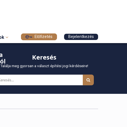
Előfizetés
Bejelentkezés
sok
a
Keresés
ól
Találja meg gyorsan a választ építési jogi kérdéseire!