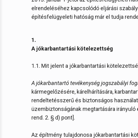
elrendeléséhez kapcsolódó eljárási szabál
építésfelügyeleti hatóság már el tudja rende
1.
A jókarbantartási kötelezettség
1.1. Mit jelent a jókarbantartási kötelezetts
A jókarbantartó tevékenység jogszabályi fo
kármegelőzésére, kárelhárítására, karbantartás
rendeltetésszerű és biztonságos használatra
üzembiztonságának megtartására irányuló ép
rend. 2. § d) pont].
Az építmény tulajdonosa jókarbantartási kö