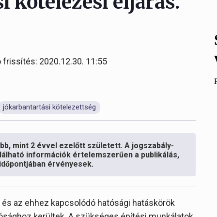
i kötelezési eljárás.
 frissítés: 2020.12.30. 11:55
jókarbantartási kötelezettség
b, mint 2 évvel ezelőtt született. A jogszabály-
lálható információk értelemszerűen a publikálás,
s időpontjában érvényesek.
e és az ehhez kapcsolódó hatósági hatáskörök
atósághoz kerültek. A szükséges építési munkálatok