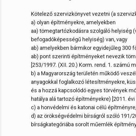
Kötelező szervizkönyvet vezetni (a szerviz
a) olyan építményekre, amelyekben
aa) tömegtartózkodásra szolgáló helyiség (
befogadóképességű helyiség) van, vagy
ab) amelyekben bármikor egyidejűleg 300 fő
ab) pont szerinti építményeket nevezik tö
[253/1997. (XII. 20.) Korm. rend. 1. számú m
b) a Magyarország területén működő veszé
anyagokkal foglalkozó létesítményekre, küs
és a hozzá kapcsolódó egyes törvények módo
hatálya alá tartozó építményekre) [2011. évi CX
c) a honvédelmi és katonai célú építményre
d) az örökségvédelmi bírságról szóló 191/200
bírságkategóriába sorolt műemlék építmén