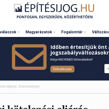
válaszok
Magyarázatok
Fogalomtár
Változá
Időben értesítjük önt 
jogszabályváltozásokr
Kérje INGYENES hírlevelünket!
Feliratkozás
ési eljárás. Szervizkönyv