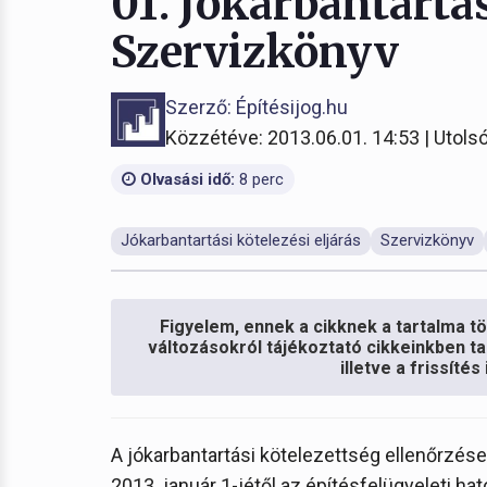
01. Jókarbantartás
Szervizkönyv
Szerző: Építésijog.hu
Közzétéve: 2013.06.01. 14:53 | Utolsó
Olvasási idő:
8 perc
Jókarbantartási kötelezési eljárás
Szervizkönyv
Figyelem, ennek a cikknek a tartalma töb
változásokról tájékoztató cikkeinkben ta
illetve a frissíté
A jókarbantartási kötelezettség ellenőrzés
2013. január 1-jétől az építésfelügyeleti h