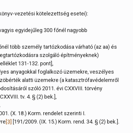
könyv-vezetési kötelezettség esetei):
vagyis egyidejűleg 300 főnél nagyobb
nél több személy tartózkodása várható (az aa) és
megtartózkodásra szolgáló építményeknek)
elléklet 131-132. pont],
lyes anyagokkal foglalkozó üzemekre, veszélyes
zöbérték alatti üzemekre (a katasztrófavédelemről
sításáról szóló 2011. évi CXXVIII. törvény
XVIII. tv. 4. § (2) bek.],
,
1. (X. 18.) Korm. rendelet szerinti I.
yre
[3]
[191/2009. (IX. 15.) Korm. rend. 34. § (2) bek.].