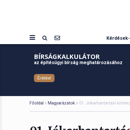
Kérdések-
BÍRSÁGKALKULÁTOR
az építésügyi bírság meghatározásához
Érdekel
Főoldal
Magyarázatok
01. Jókarbantartási kötelez