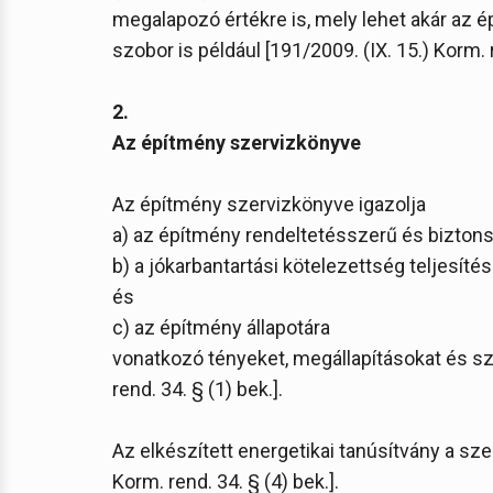
megalapozó értékre is, mely lehet akár az 
szobor is például [191/2009. (IX. 15.) Korm. r
2.
Az építmény szervizkönyve
Az építmény szervizkönyve igazolja
a) az építmény rendeltetésszerű és bizton
b) a jókarbantartási kötelezettség teljesít
és
c) az építmény állapotára
vonatkozó tényeket, megállapításokat és s
rend. 34. § (1) bek.].
Az elkészített energetikai tanúsítvány a sze
Korm. rend. 34. § (4) bek.].