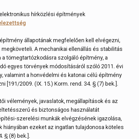
elektronikus hírközlési építmények
elezettség
 építmény állapotának megfelelően kell elvégezni,
a megköveteli. A mechanikai ellenállás és stabilitás
 a tömegtartózkodásra szolgáló építmény, a
dó egyes törvények módosításáról szóló 2011. évi
ny, valamint a honvédelmi és katonai célú építmény
 [191/2009. (IX. 15.) Korm. rend. 34. § (7) bek.].
tői vélemények, javaslatok, megállapítások és az
eltetésszerű és biztonságos használatát
 építési-szerelési munkák elvégzésének igazolása,
k hiányában ezeket az ingatlan tulajdonosa köteles
 § (8) bek.].