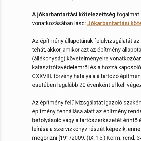
A jókarbantartási kötelezettség
fogalmát 
vonatkozásában lásd:
Jókarbantartási köt
Az építmény állapotának felülvizsgálatát az
tehát, akkor, amikor azt az építmény állapot
(állékonyság) követelményeire vonatkozóan
katasztrófavédelemről és a hozzá kapcsoló
CXXVIII. törvény hatálya alá tartozó építmé
esetében legalább 20 évenként el kell végezni
Az építmény felülvizsgálatát igazoló szakér
építmény fennállása alatt az építmény rend
befolyásoló vagy a tartószerkezetét érintő
leírása a szervizkönyv részét képezik, enne
megőrizni [191/2009. (IX. 15.) Korm. rend. 34.