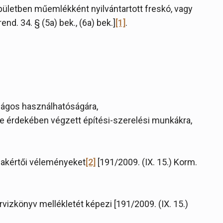
épületben műemlékként nyilvántartott freskó, vagy
end. 34. § (5a) bek., (6a) bek.]
[1]
.
ságos használhatóságára,
ése érdekében végzett építési-szerelési munkákra,
zakértői véleményeket
[2]
[191/2009. (IX. 15.) Korm.
rvizkönyv mellékletét képezi [191/2009. (IX. 15.)