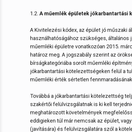
1.2.
A műemlék épületek jókarbantartási 
A Kivitelezési kódex, az épület jó műszaki
használhatóságához szükséges, általános jók
műemléki épületre vonatkozóan 2015. márciu
határoz meg. A jogszabály szerint az öröks
bírságkategóriába sorolt műemléki építmén
jókarbantartási kötelezettségeken felül a 
műemléki érték sértetlen fennmaradásának é
Továbbá a jókarbantartási kötelezettség tel
szakértői felülvizsgálatnak is ki kell terj
meghatározott követelmények megfelelősségé
eddigieken túl már nemcsak az épület, vagy
(javítására) és felülvizsgálatára szól a kö