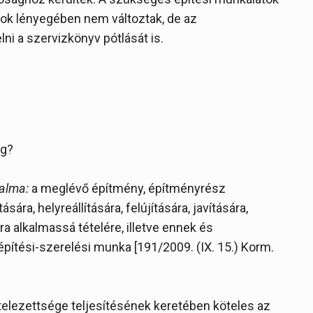
yok lényegében nem változtak, de az
lni a szervizkönyv pótlását is.
ég?
galma:
a meglévő építmény, építményrész
ára, helyreállítására, felújítására, javítására,
 alkalmassá tételére, illetve ennek és
ítési-szerelési munka [191/2009. (IX. 15.) Korm.
telezettsége teljesítésének keretében köteles az