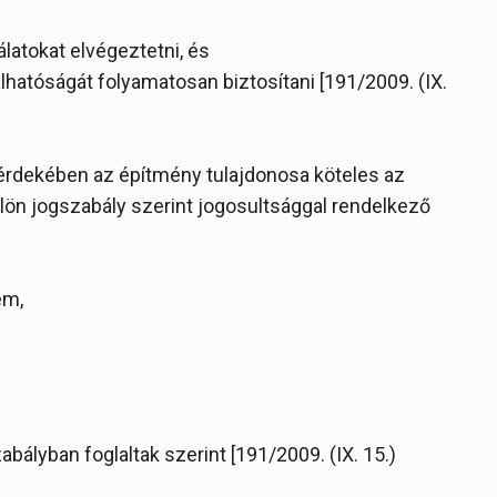
atokat elvégeztetni, és
hatóságát folyamatosan biztosítani [191/2009. (IX.
e érdekében az építmény tulajdonosa köteles az
ülön jogszabály szerint jogosultsággal rendelkező
em,
ályban foglaltak szerint [191/2009. (IX. 15.)