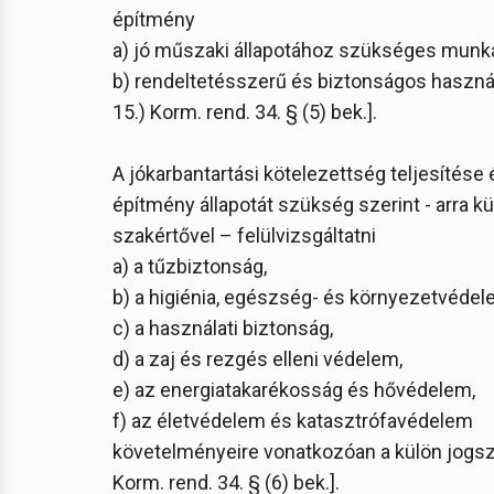
építmény
a) jó műszaki állapotához szükséges munkál
b) rendeltetésszerű és biztonságos használ
15.) Korm. rend. 34. § (5) bek.].
A jókarbantartási kötelezettség teljesítés
építmény állapotát szükség szerint - arra k
szakértővel – felülvizsgáltatni
a) a tűzbiztonság,
b) a higiénia, egészség- és környezetvédel
c) a használati biztonság,
d) a zaj és rezgés elleni védelem,
e) az energiatakarékosság és hővédelem,
f) az életvédelem és katasztrófavédelem
követelményeire vonatkozóan a külön jogszab
Korm. rend. 34. § (6) bek.].