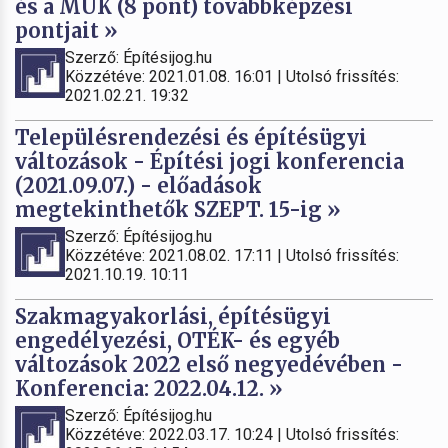
és a MÜK (8 pont) továbbképzési
pontjait »
Szerző: Építésijog.hu
Közzétéve: 2021.01.08. 16:01 | Utolsó frissítés:
2021.02.21. 19:32
Településrendezési és építésügyi
változások - Építési jogi konferencia
(2021.09.07.) - előadások
megtekinthetők SZEPT. 15-ig »
Szerző: Építésijog.hu
Közzétéve: 2021.08.02. 17:11 | Utolsó frissítés:
2021.10.19. 10:11
Szakmagyakorlási, építésügyi
engedélyezési, OTÉK- és egyéb
változások 2022 első negyedévében -
Konferencia: 2022.04.12. »
Szerző: Építésijog.hu
Közzétéve: 2022.03.17. 10:24 | Utolsó frissítés: