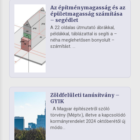
Az építménymagasság és az
épületmagasság számítása
– segédlet
A 22 oldalas útmutató ábrákkal,
példákkal, táblázattal is segíti a –
néha meglehetősen bonyolult –
számítást. ...
Zöldfelületi tanúsítvány –
GYIK
A Magyar építészetről szóló
törvény (Méptv.), illetve a kapcsolódó
kormányrendelet 2024 októberétől új
módo...