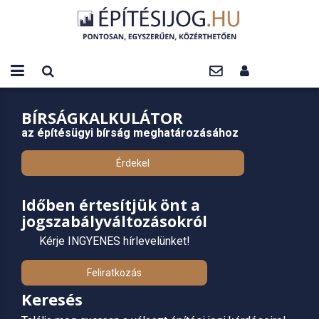
BÍRSÁGKALKULÁTOR
az építésügyi bírság meghatározásához
Érdekel
Időben értesítjük önt a
jogszabályváltozásokról
Kérje INGYENES hírlevelünket!
Feliratkozás
Keresés