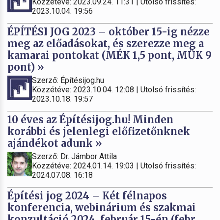
Közzétéve: 2023.09.24. 11:31 | Utolsó frissítés:
2023.10.04. 19:56
ÉPÍTÉSI JOG 2023 – október 15-ig nézze
meg az előadásokat, és szerezze meg a
kamarai pontokat (MÉK 1,5 pont, MÜK 9
pont) »
Szerző: Építésijog.hu
Közzétéve: 2023.10.04. 12:08 | Utolsó frissítés:
2023.10.18. 19:57
10 éves az Építésijog.hu! Minden
korábbi és jelenlegi előfizetőnknek
ajándékot adunk »
Szerző: Dr. Jámbor Attila
Közzétéve: 2024.01.14. 19:03 | Utolsó frissítés:
2024.07.08. 16:18
Építési jog 2024 – Két félnapos
konferencia, webinárium és szakmai
konzultáció 2024. február 15-én (febr.