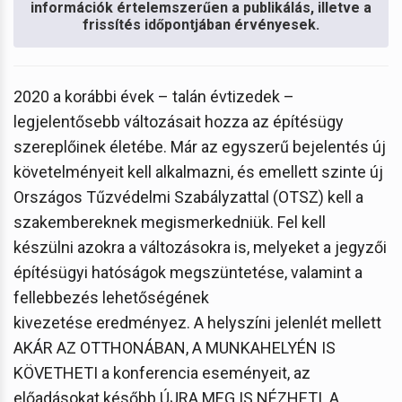
információk értelemszerűen a publikálás, illetve a
frissítés időpontjában érvényesek.
2020 a korábbi évek – talán évtizedek –
legjelentősebb változásait hozza az építésügy
szereplőinek életébe. Már az egyszerű bejelentés új
követelményeit kell alkalmazni, és emellett szinte új
Országos Tűzvédelmi Szabályzattal (OTSZ) kell a
szakembereknek megismerkedniük. Fel kell
készülni azokra a változásokra is, melyeket a jegyzői
építésügyi hatóságok megszüntetése, valamint a
fellebbezés lehetőségének
kivezetése eredményez. A helyszíni jelenlét mellett
AKÁR AZ OTTHONÁBAN, A MUNKAHELYÉN IS
KÖVETHETI a konferencia eseményeit, az
előadásokat később ÚJRA MEG IS NÉZHETI. A