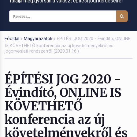
Találja meg gyorsan a választ építési jogi kérdéseire!
Főoldal
Magyarázatok
ÉPÍTÉSI JOG 2020 - Évindító, ONLINE
IS KÖVETHETŐ konferencia az új követelményekről és
jogorvoslati rendszerről (2020.01.16.)
ÉPÍTÉSI JOG 2020 -
Évindító, ONLINE IS
KÖVETHETŐ
konferencia az új
követelményekről és