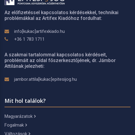
Az előfizetéssel kapcsolatos kérdésekkel, technikai
problémákkal az Artifex Kiadóhoz fordulhat:
info[kukac]artifexkiado.hu
+36 1 783 1711
A szakmai tartalommal kapcsolatos kérdéseit,
problémáit az oldal főszerkesztőjének, dr. Jámbor
Attilának jelezheti:
jambor.attila[kukac]epitesijog.hu
Mit hol találok?
Magyarázatok
Fogalmak
Változások