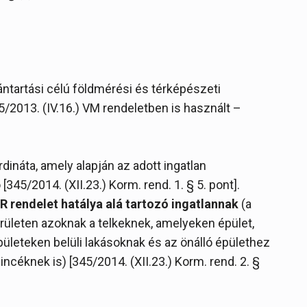
vántartási célú földmérési és térképészeti
/2013. (IV.16.) VM rendeletben is használt –
dináta, amely alapján az adott ingatlan
45/2014. (XII.23.) Korm. rend. 1. § 5. pont].
R rendelet hatálya alá tartozó ingatlannak
(a
területen azoknak a telkeknek, amelyeken épület,
épületeken belüli lakásoknak és az önálló épülethez
ncéknek is) [345/2014. (XII.23.) Korm. rend. 2. §