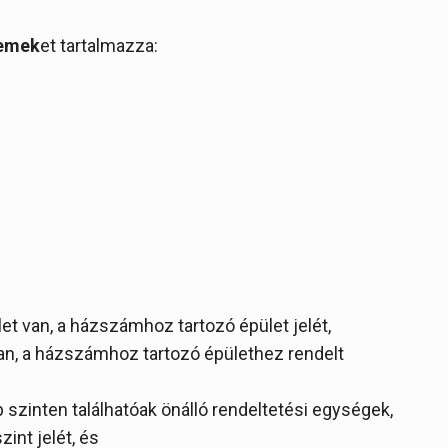
emek
et tartalmazza:
et van, a házszámhoz tartozó épület jelét,
an, a házszámhoz tartozó épülethez rendelt
 szinten találhatóak önálló rendeltetési egységek,
int jelét, és