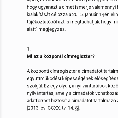
hogy ugyanazt a címet ismerje valamennyi 
kialakítását célozza a 2015. január 1-jén eli
tájékoztatóból azt is megtudhatják, hogy mit 
alatt” megjegyzés.
1.
Mi az a központi címregiszter?
A központi címregiszter a címadatot tartal
együttműködési képességének elősegítésér
szolgál. Ez egy olyan, a nyilvántartások kö
nyilvántartás, amely a címadatok vonatkozá
adatforrást biztosít a címadatot tartalmazó
[2013. évi CCXX. tv. 14. §].