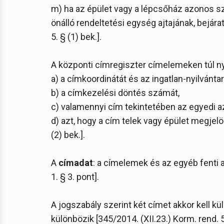
m) ha az épület vagy a lépcsőház azonos szi
önálló rendeltetési egység ajtajának, bejára
5. § (1) bek.].
A központi címregiszter címelemeken túl ny
a) a címkoordinátát és az ingatlan-nyilvánta
b) a címkezelési döntés számát,
c) valamennyi cím tekintetében az egyedi a
d) azt, hogy a cím telek vagy épület megjelöl
(2) bek.].
A
címadat
: a címelemek és az egyéb fenti 
1. § 3. pont].
A jogszabály szerint két címet akkor kell k
különbözik [345/2014. (XII.23.) Korm. rend. 5.