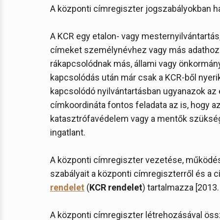
A központi címregiszter jogszabályokban ha
A KCR egy etalon- vagy mesternyilvántartás,
címeket személynévhez vagy más adathoz ka
rákapcsolódnak más, állami vagy önkormányz
kapcsolódás után már csak a KCR-ből nyerik
kapcsolódó nyilvántartásban ugyanazok az 
címkoordináta fontos feladata az is, hogy az
katasztrófavédelem vagy a mentők szükség
ingatlant.
A központi címregiszter vezetése, működés
szabályait a központi címregiszterről és a 
rendelet
(
KCR rendelet
) tartalmazza [2013. 
A központi címregiszter létrehozásával öss