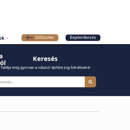
Előfizetés
Bejelentkezés
sok
a
Keresés
ól
Találja meg gyorsan a választ építési jogi kérdéseire!