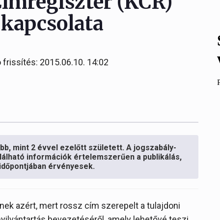
Címregiszter (KCR)
 kapcsolata
 frissítés: 2015.06.10. 14:02
b, mint 2 évvel ezelőtt született. A jogszabály-
lálható információk értelemszerűen a publikálás,
s időpontjában érvényesek.
ek azért, mert rossz cím szerepelt a tulajdoni
yilvántartás bevezetéséről, amely lehetővé teszi,