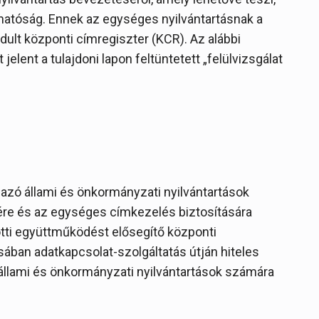
hatóság. Ennek az egységes nyilvántartásnak a
ndult központi címregiszter (KCR). Az alábbi
jelent a tulajdoni lapon feltüntetett „felülvizsgálat
mazó állami és önkormányzati nyilvántartások
e és az egységes címkezelés biztosítására
zötti együttműködést elősegítő központi
sában adatkapcsolat-szolgáltatás útján hiteles
 állami és önkormányzati nyilvántartások számára