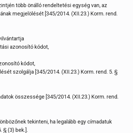
ntjén több önálló rendeltetési egység van, az
tának megjelölését [345/2014. (XII.23.) Korm. rend.
ilvántartja
rtási azonosító kódot,
zonosító kódot,
ését szolgálja [345/2014. (XII.23.) Korm. rend. 5. §
adatok összessége [345/2014. (XII.23.) Korm. rend.
ülönbözőnek tekinteni, ha legalább egy címadatuk
 § (3) bek.].