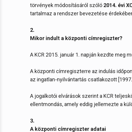
törvények módosításáról szóló
2014. évi XC
tartalmaz a rendszer bevezetése érdekébe
2.
Mikor indult a központi címregiszter?
A KCR 2015. január 1. napján kezdte meg 
A központi címregiszterre az indulás időpon
az ingatlan-nyilvántartás csatlakozott [1997. év
A jogalkotói elvárások szerint a KCR tel
ellentmondás, amely eddig jellemezte a kül
3.
A központi címregiszter adatai