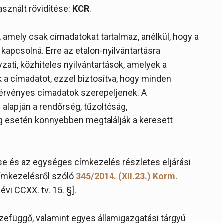
sznált rövidítése:
KCR
.
 amely csak címadatokat tartalmaz, anélkül, hogy a
pcsolná. Erre az etalon-nyilvántartásra
ati, közhiteles nyilvántartások, amelyek a
 a címadatot, ezzel biztosítva, hogy minden
érvényes címadatok szerepeljenek. A
 alapján a rendőrség, tűzoltóság,
 esetén könnyebben megtalálják a keresett
e és az egységes címkezelés részletes eljárási
címkezelésről szóló
345/2014. (XII.23.) Korm.
évi CCXX. tv. 15. §].
zefüggő, valamint egyes államigazgatási tárgyú