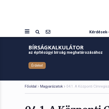
Kérdések-
BÍRSÁGKALKULÁTOR
az építésügyi bírság meghatározásához
Érdekel
Főoldal
Magyarázatok
04.1. A Központi Címregisz