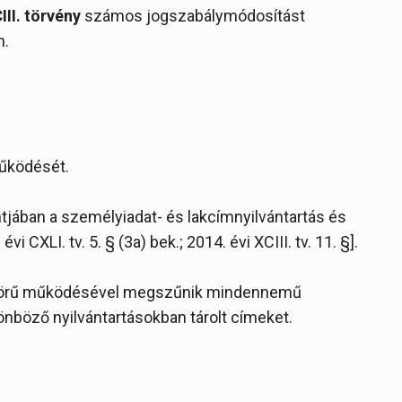
III. törvény
számos jogszabálymódosítást
n.
működését.
tjában a személyiadat- és lakcímnyilvántartás és
i CXLI. tv. 5. § (3a) bek.; 2014. évi XCIII. tv. 11. §].
jeskörű működésével megszűnik mindennemű
önböző nyilvántartásokban tárolt címeket.