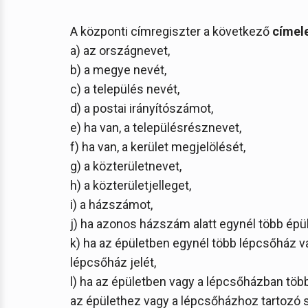
A központi címregiszter a következő
címel
a) az országnevet,
b) a megye nevét,
c) a település nevét,
d) a postai irányítószámot,
e) ha van, a településrésznevet,
f) ha van, a kerület megjelölését,
g) a közterületnevet,
h) a közterületjelleget,
i) a házszámot,
j) ha azonos házszám alatt egynél több épül
k) ha az épületben egynél több lépcsőház v
lépcsőház jelét,
l) ha az épületben vagy a lépcsőházban több
az épülethez vagy a lépcsőházhoz tartozó sz