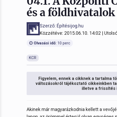
04.1. A Központi 
és a földhivatalok
Szerző: Építésijog.hu
Közzétéve: 2015.06.10. 14:02 | Utolsó
Olvasási idő:
10 perc
KCR
Figyelem, ennek a cikknek a tartalma töb
változásokról tájékoztató cikkeinkben ta
illetve a frissíté
Akinek már magyarázkodnia kellett a vevőjén
lapon, az örömmel értesül olyan egységes n