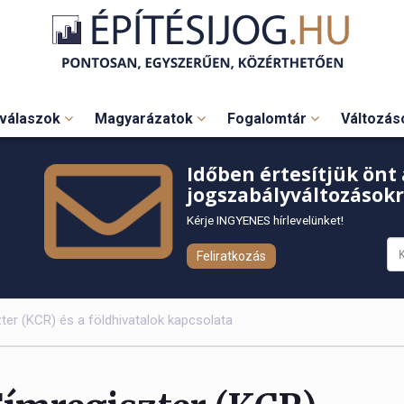
válaszok
Magyarázatok
Fogalomtár
Változá
Időben értesítjük önt 
jogszabályváltozásokr
Kérje INGYENES hírlevelünket!
Feliratkozás
ter (KCR) és a földhivatalok kapcsolata