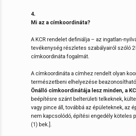
4.
Mi az a címkoordináta?
A KCR rendelet definiálja – az ingatlan-nyil
tevékenység részletes szabályairól szóló 25
címkoordináta fogalmát.
A címkoordináta a címhez rendelt olyan koor
természetbeni elhelyezése beazonosítható [3
Önálló címkoordinátája lesz minden, a KC
beépítésre szánt belterületi telkeknek, kül
vagy pince áll, továbbá az épületeknek, az 
nem kapcsolódó, építési engedély köteles pi
(1) bek.].