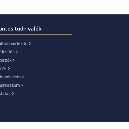
ontos tudnivalók
ltozásértesítő
őfizetés
zerzők
SZF
datvédelem
mpresszum
ktatás