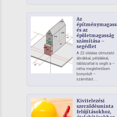
Az
építménymagass
és az
épületmagasság
számítása –
segédlet
A 22 oldalas útmutató
ábrákkal, példákkal,
táblázattal is segíti a –
néha meglehetősen
bonyolult –
számítást. ...
Kivitelezési
szerződésminta
felújításokhoz,