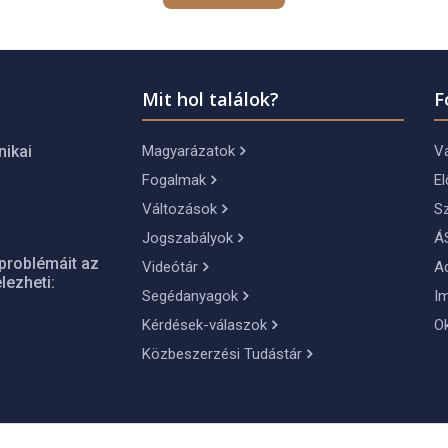
Mit hol találok?
F
Magyarázatok
Vá
nikai
Fogalmak
El
Változások
S
Jogszabályok
Á
problémáit az
Videótár
A
lezheti:
Segédanyagok
I
Kérdések-válaszok
O
Közbeszerzési Tudástár