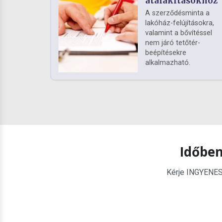
átalakításokhoz
A szerződésminta a
lakóház-felújításokra,
valamint a bővítéssel
nem járó tetőtér-
beépítésekre
alkalmazható.
Időben
Kérje INGYENES é