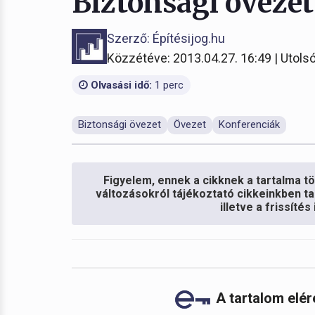
Biztonsági övezet
Szerző: Építésijog.hu
Közzétéve: 2013.04.27. 16:49 | Utolsó
Olvasási idő:
1 perc
Biztonsági övezet
Övezet
Konferenciák
Figyelem, ennek a cikknek a tartalma töb
változásokról tájékoztató cikkeinkben ta
illetve a frissíté
A tartalom elé