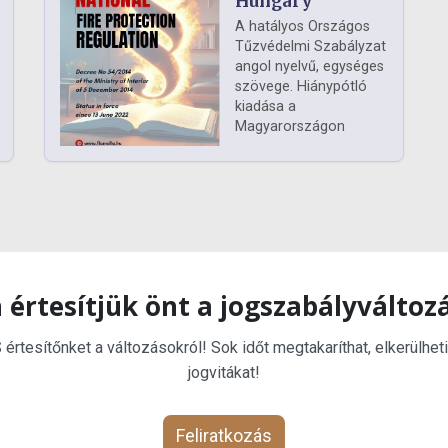
Hungary
A hatályos Országos
Tűzvédelmi Szabályzat
angol nyelvű, egységes
szövege. Hiánypótló
kiadása a
Magyarországon
 értesítjük önt a jogszabályváltoz
rtesítőnket a változásokról! Sok időt megtakaríthat, elkerülheti
jogvitákat!
Feliratkozás