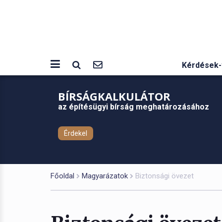
Kérdések-
BÍRSÁGKALKULÁTOR
az építésügyi bírság meghatározásához
Érdekel
Főoldal
Magyarázatok
Biztonsági övezet