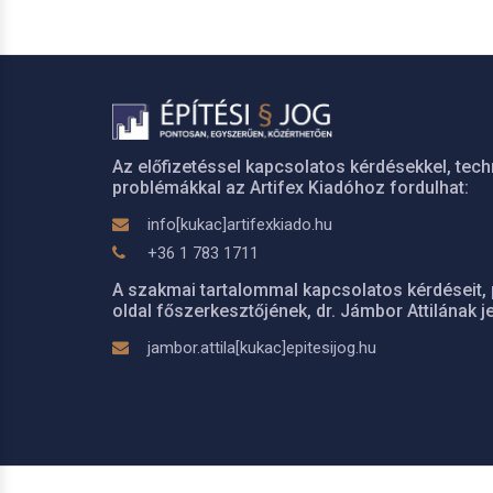
Az előfizetéssel kapcsolatos kérdésekkel, tech
problémákkal az Artifex Kiadóhoz fordulhat:
info[kukac]artifexkiado.hu
+36 1 783 1711
A szakmai tartalommal kapcsolatos kérdéseit, 
oldal főszerkesztőjének, dr. Jámbor Attilának je
jambor.attila[kukac]epitesijog.hu