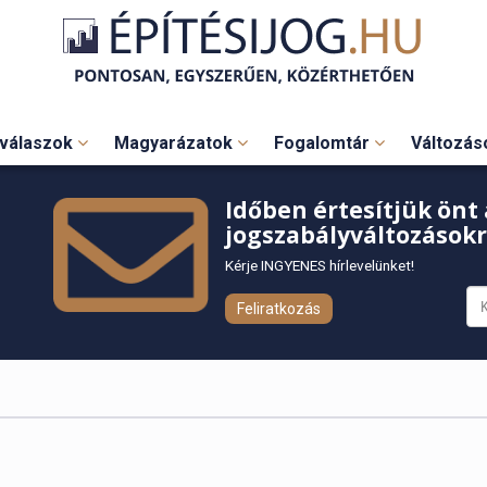
válaszok
Magyarázatok
Fogalomtár
Változá
Időben értesítjük önt 
jogszabályváltozásokr
Kérje INGYENES hírlevelünket!
Feliratkozás