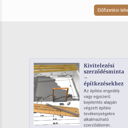
Előfizetési le
Kivitelezési
szerződésminta
–
építkezésekhez
Az építési engedély
vagy egyszerű
bejelentés alapján
végzett építési
tevékenységekre
alkalmazható
szerződésmin...