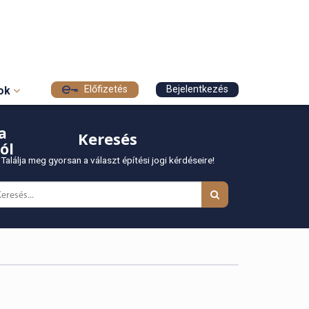
Előfizetés
Bejelentkezés
sok
a
Keresés
ól
Találja meg gyorsan a választ építési jogi kérdéseire!