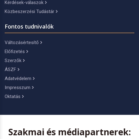
Kérdések-válaszok
Közbeszerzési Tudástár
Fontos tudnivalók
Változásértesítő
Előfizetés
Szerzők
ÁSZF
Adatvédelem
Impresszum
Oktatás
Szakmai és médiapartnerek: