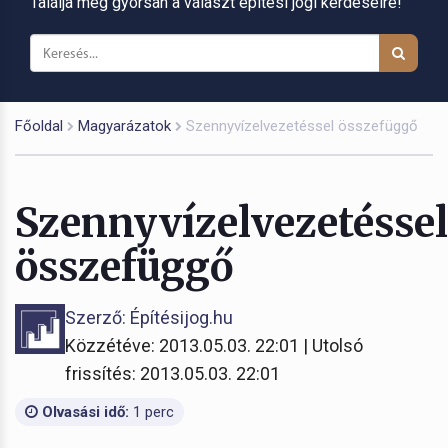
Találja meg gyorsan a választ építési jogi kérdéseire!
Főoldal
Magyarázatok
Szennyvízelvezetéssel összefüggő
Szennyvízelvezetéssel
összefüggő
Szerző: Építésijog.hu
Közzétéve: 2013.05.03. 22:01 | Utolsó
frissítés: 2013.05.03. 22:01
Olvasási idő:
1 perc