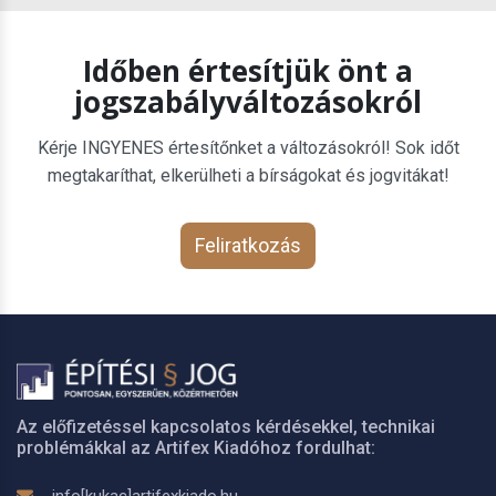
Időben értesítjük önt a
jogszabályváltozásokról
Kérje INGYENES értesítőnket a változásokról! Sok időt
megtakaríthat, elkerülheti a bírságokat és jogvitákat!
Feliratkozás
Az előfizetéssel kapcsolatos kérdésekkel, technikai
problémákkal az Artifex Kiadóhoz fordulhat: