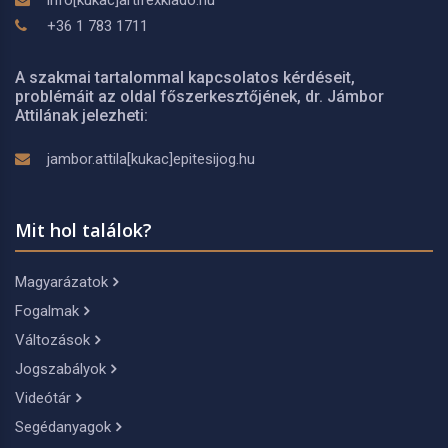
info[kukac]artifexkiado.hu
+36 1 783 1711
A szakmai tartalommal kapcsolatos kérdéseit,
problémáit az oldal főszerkesztőjének, dr. Jámbor
Attilának jelezheti:
jambor.attila[kukac]epitesijog.hu
Mit hol találok?
Magyarázatok
Fogalmak
Változások
Jogszabályok
Videótár
Segédanyagok