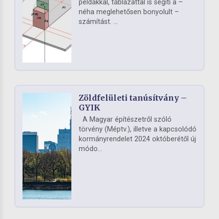
példákkal, táblázattal is segíti a –
néha meglehetősen bonyolult –
számítást. ...
Zöldfelületi tanúsítvány –
GYIK
A Magyar építészetről szóló
törvény (Méptv.), illetve a kapcsolódó
kormányrendelet 2024 októberétől új
módo...