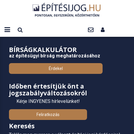
BÍRSÁGKALKULÁTOR
az építésügyi bírság meghatározásához
Érdekel
Időben értesítjük önt a
jogszabályváltozásokról
Kérje INGYENES hírlevelünket!
Feliratkozás
Keresés