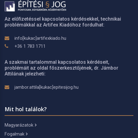
Az előfizetéssel kapcsolatos kérdésekkel, technikai
problémákkal az Artifex Kiadóhoz fordulhat:
info[kukac]artifexkiado.hu
+36 1 783 1711
A szakmai tartalommal kapcsolatos kérdéseit,
problémáit az oldal főszerkesztőjének, dr. Jámbor
Attilának jelezheti:
jambor.attila[kukac]epitesijog.hu
Mit hol találok?
Magyarázatok
Fogalmak