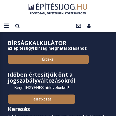
BÍRSÁGKALKULÁTOR
az építésügyi bírság meghatározásához
Érdekel
Időben értesítjük önt a
jogszabályváltozásokról
Kérje INGYENES hírlevelünket!
Feliratkozás
Keresés