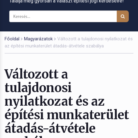
Találja meg gyorsan a választ építési jogi kérdéseire!
Főoldal
Magyarázatok
Változott a tulajdonosi nyilatkozat és
az építési munkaterület átadás-átvétele szabálya
Változott a
tulajdonosi
nyilatkozat és az
építési munkaterület
átadás-átvétele