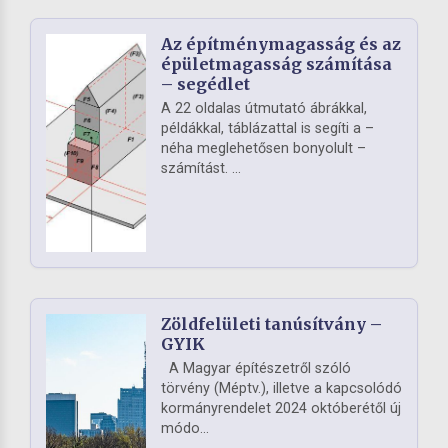
Az építménymagasság és az
épületmagasság számítása
– segédlet
A 22 oldalas útmutató ábrákkal,
példákkal, táblázattal is segíti a –
néha meglehetősen bonyolult –
számítást. ...
Zöldfelületi tanúsítvány –
GYIK
A Magyar építészetről szóló
törvény (Méptv.), illetve a kapcsolódó
kormányrendelet 2024 októberétől új
módo...