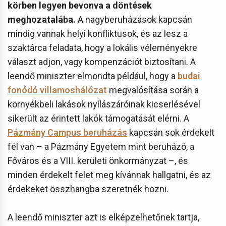
körben legyen bevonva a döntések
meghozatalába.
A nagyberuházások kapcsán
mindig vannak helyi konfliktusok, és az lesz a
szaktárca feladata, hogy a lokális véleményekre
választ adjon, vagy kompenzációt biztosítani. A
leendő miniszter elmondta például, hogy a
budai
fonódó villamoshálózat
megvalósítása során a
környékbeli lakások nyílászáróinak kicserlésével
sikerült az érintett lakók támogatását elérni. A
Pázmány Campus beruházás
kapcsán sok érdekelt
fél van – a Pázmány Egyetem mint beruházó, a
Főváros és a VIII. kerületi önkormányzat –, és
minden érdekelt felet meg kívánnak hallgatni, és az
érdekeket összhangba szeretnék hozni.
A leendő miniszter azt is elképzelhetőnek tartja,