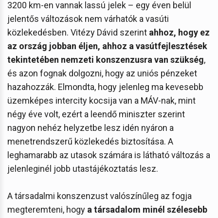
3200 km-en vannak lassú jelek – egy éven belül
jelentős változások nem várhatók a vasúti
közlekedésben. Vitézy Dávid szerint
ahhoz, hogy ez
az ország jobban éljen, ahhoz a vasútfejlesztések
tekintetében nemzeti konszenzusra van szükség
,
és azon fognak dolgozni, hogy az uniós pénzeket
hazahozzák. Elmondta, hogy jelenleg ma kevesebb
üzemképes intercity kocsija van a MÁV-nak, mint
négy éve volt, ezért a leendő miniszter szerint
nagyon nehéz helyzetbe lesz idén nyáron a
menetrendszerű közlekedés biztosítása. A
leghamarabb az utasok számára is látható változás a
jelenleginél jobb utastájékoztatás lesz.
A társadalmi konszenzust valószínűleg az fogja
megteremteni, hogy
a társadalom minél szélesebb