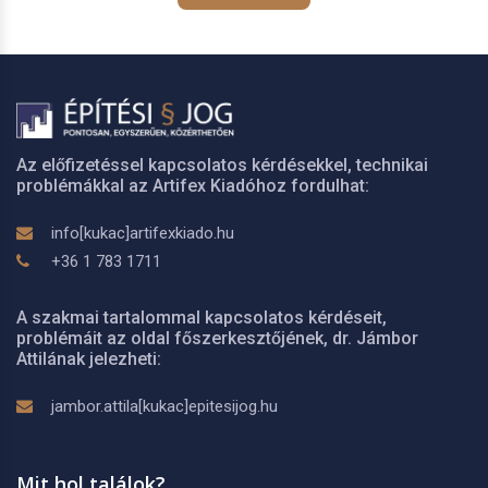
Az előfizetéssel kapcsolatos kérdésekkel, technikai
problémákkal az Artifex Kiadóhoz fordulhat:
info[kukac]artifexkiado.hu
+36 1 783 1711
A szakmai tartalommal kapcsolatos kérdéseit,
problémáit az oldal főszerkesztőjének, dr. Jámbor
Attilának jelezheti:
jambor.attila[kukac]epitesijog.hu
Mit hol találok?