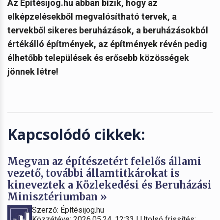
Az Építésijog.hu abban bízik, hogy az
elképzelésekből megvalósítható tervek, a
tervekből sikeres beruházások, a beruházásokból
értékálló építmények, az építmények révén pedig
élhetőbb települések és erősebb közösségek
jönnek létre!
Kapcsolódó cikkek:
Megvan az építészetért felelős állami
vezető, további államtitkárokat is
kineveztek a Közlekedési és Beruházási
Minisztériumban »
Szerző: Építésijog.hu
Közzétéve: 2026.05.24. 12:33 | Utolsó frissítés: