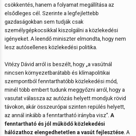
csökkentés, hanem a folyamat megállítása az
elsődleges cél. Szerinte a legfejlettebb
gazdaságokban sem tudják csak
személygépkocsikkal kiszolgálni a közlekedési
igényeket. A leendő miniszter elmondta, hogy nem
lesz autósellenes közlekedési politika.
Vitézy Dávid arról is beszélt, hogy „a vasútnál
nincsen környezetbarátabb és klímapolitikai
szempontból fenntarthatóbb közlekedési mód,
minél több embert tudunk meggyőzni arról, hogy a
vasutat válassza az autózás helyett mondjuk rövid
távokon, akár összeurópai szinten repülés helyett,
az annál inkább a fenntartható irányba visz”.
A
fenntartható és jól működő közlekedési
hálózathoz elengedhetetlen a vasút fejlesztése
. A