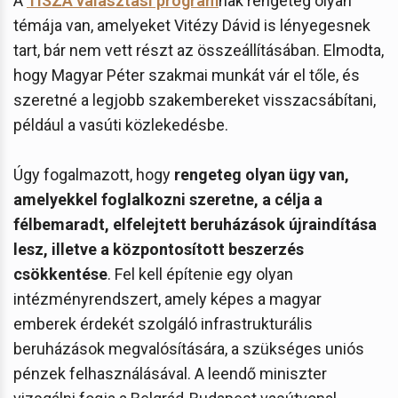
A
TISZA választási program
nak rengeteg olyan
témája van, amelyeket Vitézy Dávid is lényegesnek
tart, bár nem vett részt az összeállításában. Elmodta,
hogy Magyar Péter szakmai munkát vár el tőle, és
szeretné a legjobb szakembereket visszacsábítani,
például a vasúti közlekedésbe.
Úgy fogalmazott, hogy
rengeteg olyan ügy van,
amelyekkel foglalkozni szeretne, a célja a
félbemaradt, elfelejtett beruházások újraindítása
lesz, illetve a központosított beszerzés
csökkentése
. Fel kell építenie egy olyan
intézményrendszert, amely képes a magyar
emberek érdekét szolgáló infrastrukturális
beruházások megvalósítására, a szükséges uniós
pénzek felhasználásával. A leendő miniszter