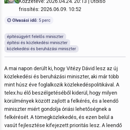
Közzétéve: 2026.04.24. 20:13 | Utolsó
frissítés: 2026.06.09. 10:52
Olvasási idő:
5 perc
építésügyért felelős miniszter
építési és közlekedési miniszter
közlekedési és beruházási miniszter
A mai napon derült ki, hogy Vitézy Dávid lesz az új
közlekedési és beruházási miniszter, aki már több
mint húsz éve foglalkozik közlekedéspolitikával. A
telex.hu élő beszélgetéséből kiderül, hogy milyen
körülmények között zajlott a felkérés, és a leendő
miniszter miért gondolja óriási lehetőségnek a
felkérését. A tömegközlekedés, és ezen belül a
vasút fejlesztése kifejezett prioritás lesz. A leendő