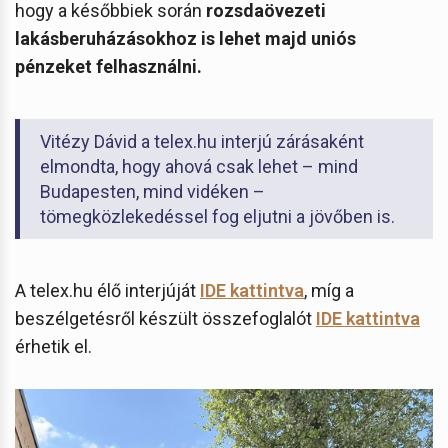
hogy a későbbiek során
rozsdaövezeti
lakásberuházásokhoz is lehet majd uniós
pénzeket felhasználni.
Vitézy Dávid a telex.hu interjú zárásaként
elmondta, hogy ahová csak lehet – mind
Budapesten, mind vidéken –
tömegközlekedéssel fog eljutni a jövőben is.
A telex.hu élő interjúját
IDE kattintva
, míg a
beszélgetésről készült összefoglalót
IDE kattintva
érhetik el.