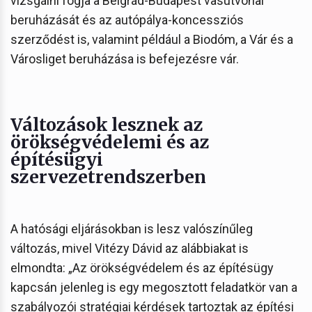
vizsgálni fogja a Belgrád-Budapest vasútvonal
beruházását és az autópálya-koncessziós
szerződést is, valamint például a Biodóm, a Vár és a
Városliget beruházása is befejezésre vár.
Változások lesznek az
örökségvédelemi és az
építésügyi
szervezetrendszerben
A hatósági eljárásokban is lesz valószínűleg
változás, mivel Vitézy Dávid az alábbiakat is
elmondta: „Az örökségvédelem és az építésügy
kapcsán jelenleg is egy megosztott feladatkör van a
szabályozói stratégiai kérdések tartoztak az építési