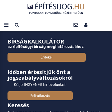
BÍRSÁGKALKULÁTOR
az építésügyi bírság meghatározásához
Érdekel
Időben értesítjük önt a
jogszabályváltozásokról
Kérje INGYENES hírlevelünket!
Feliratkozás
Keresés