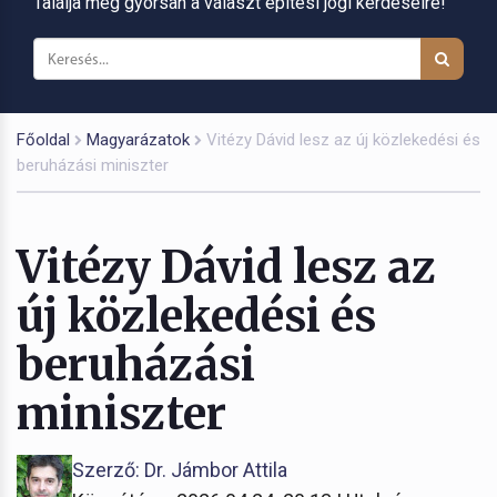
Találja meg gyorsan a választ építési jogi kérdéseire!
Főoldal
Magyarázatok
Vitézy Dávid lesz az új közlekedési és
beruházási miniszter
Vitézy Dávid lesz az
új közlekedési és
beruházási
miniszter
Szerző: Dr. Jámbor Attila