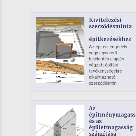
Kivitelezési
szerződésminta
–
építkezésekhez
Az építési engedély
vagy egyszerű
bejelentés alapján
végzett építési
tevékenységekre
alkalmazható
szerződésmin...
Az
építménymagass
és az
épületmagasság
számítása –