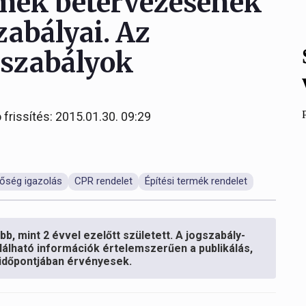
ermék betervezésének
zabályai. Az
gszabályok
 frissítés: 2015.01.30. 09:29
őség igazolás
CPR rendelet
Építési termék rendelet
b, mint 2 évvel ezelőtt született. A jogszabály-
lálható információk értelemszerűen a publikálás,
s időpontjában érvényesek.