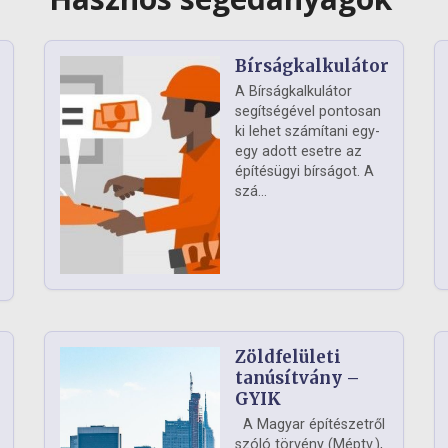
Bírságkalkulátor
A Bírságkalkulátor
segítségével pontosan
ki lehet számítani egy-
egy adott esetre az
építésügyi bírságot. A
szá...
Zöldfelületi
ág
tanúsítvány –
GYIK
A Magyar építészetről
szóló törvény (Méptv.),