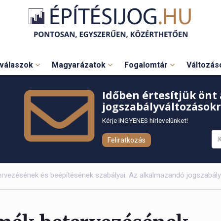
válaszok
Magyarázatok
Fogalomtár
Változá
Időben értesítjük önt 
jogszabályváltozásokr
Kérje INGYENES hírlevelünket!
Feliratkozás
tervezésének és beépítésének szabályai. Az alkalmazandó jogszabál