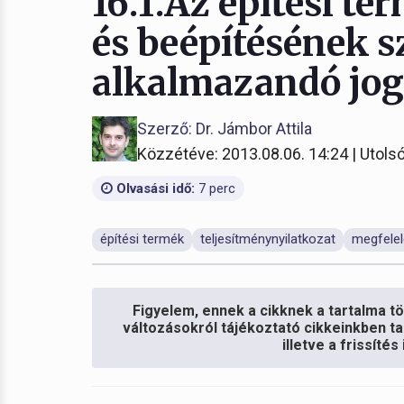
16.1.Az építési t
és beépítésének s
alkalmazandó jo
Szerző: Dr. Jámbor Attila
Közzétéve: 2013.08.06. 14:24 | Utolsó
Olvasási idő:
7 perc
építési termék
teljesítménynyilatkozat
megfelel
Figyelem, ennek a cikknek a tartalma töb
változásokról tájékoztató cikkeinkben ta
illetve a frissíté