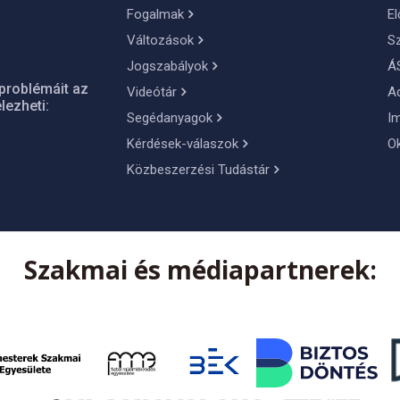
Fogalmak
El
Változások
S
Jogszabályok
Á
problémáit az
Videótár
A
lezheti:
Segédanyagok
I
Kérdések-válaszok
O
Közbeszerzési Tudástár
Szakmai és médiapartnerek: