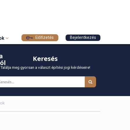
Előfizetés
Bejelentkezés
sok
a
Keresés
ól
Találja meg gyorsan a választ építési jogi kérdéseire!
yok