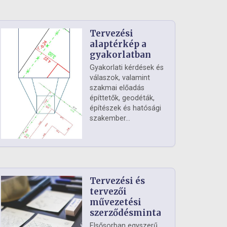
Tervezési
alaptérkép a
gyakorlatban
Gyakorlati kérdések és
válaszok, valamint
szakmai előadás
építtetők, geodéták,
építészek és hatósági
szakember...
Tervezési és
tervezői
művezetési
szerződésminta
Elsősorban egyszerű