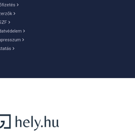
őfizetés
zerzők
SZF
datvédelem
mpresszum
ktatás