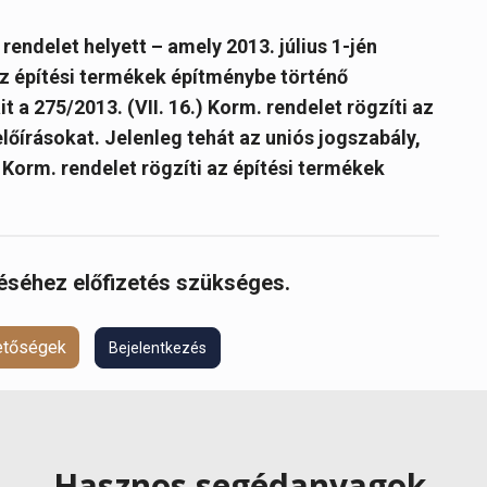
endelet helyett – amely 2013. július 1-jén
 az építési termékek építménybe történő
 a 275/2013. (VII. 16.) Korm. rendelet rögzíti az
előírásokat.
Jelenleg tehát az uniós jogszabály,
) Korm. rendelet rögzíti az építési termékek
réséhez előfizetés szükséges.
hetőségek
Bejelentkezés
Hasznos segédanyagok