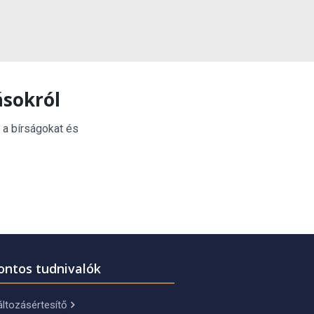
ásokról
 a bírságokat és
ontos tudnivalók
ltozásértesítő