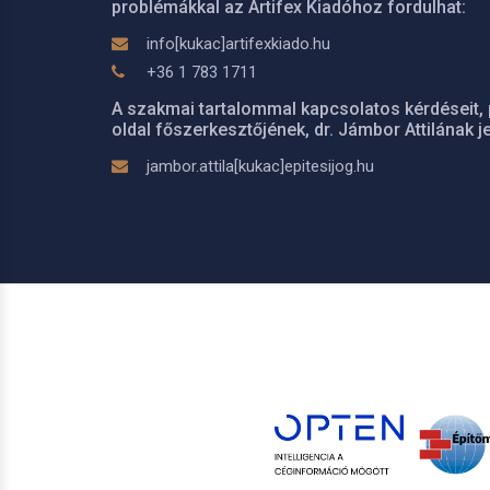
problémákkal az Artifex Kiadóhoz fordulhat:
info[kukac]artifexkiado.hu
+36 1 783 1711
A szakmai tartalommal kapcsolatos kérdéseit, 
oldal főszerkesztőjének, dr. Jámbor Attilának je
jambor.attila[kukac]epitesijog.hu