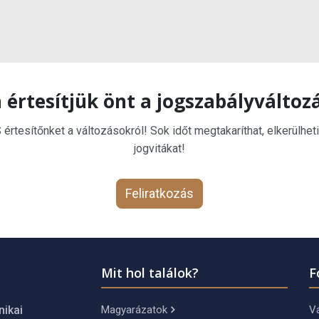
 értesítjük önt a jogszabályváltoz
rtesítőnket a változásokról! Sok időt megtakaríthat, elkerülheti
jogvitákat!
Feliratkozás
Mit hol találok?
F
Magyarázatok
Vá
nikai