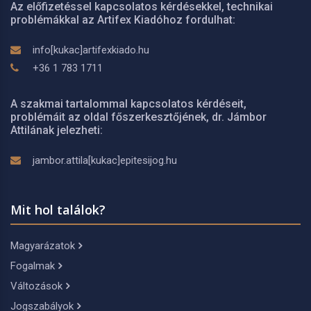
Az előfizetéssel kapcsolatos kérdésekkel, technikai
problémákkal az Artifex Kiadóhoz fordulhat:
info[kukac]artifexkiado.hu
+36 1 783 1711
A szakmai tartalommal kapcsolatos kérdéseit,
problémáit az oldal főszerkesztőjének, dr. Jámbor
Attilának jelezheti:
jambor.attila[kukac]epitesijog.hu
Mit hol találok?
Magyarázatok
Fogalmak
Változások
Jogszabályok