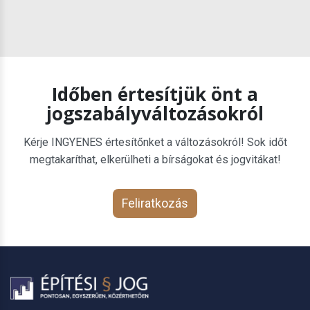
Időben értesítjük önt a
jogszabályváltozásokról
Kérje INGYENES értesítőnket a változásokról! Sok időt
megtakaríthat, elkerülheti a bírságokat és jogvitákat!
Feliratkozás