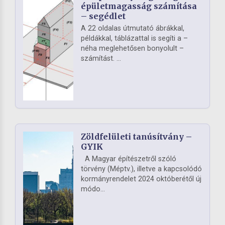
épületmagasság számítása
– segédlet
A 22 oldalas útmutató ábrákkal,
példákkal, táblázattal is segíti a –
néha meglehetősen bonyolult –
számítást. ...
Zöldfelületi tanúsítvány –
GYIK
A Magyar építészetről szóló
törvény (Méptv.), illetve a kapcsolódó
kormányrendelet 2024 októberétől új
módo...