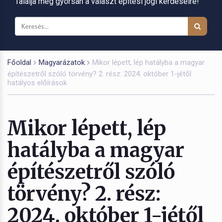
Találja meg gyorsan a választ építési jogi kérdéseire!
Főoldal
Magyarázatok
Mikor lépett, lép hatályba a magyar
építészetről szóló törvény? 2. rész: 2024. október 1-jétől
hatályos előírások
Mikor lépett, lép
hatályba a magyar
építészetről szóló
törvény? 2. rész:
2024. október 1-jétől