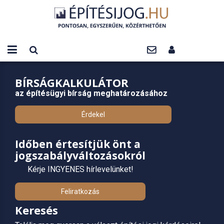
BÍRSÁGKALKULÁTOR
az építésügyi bírság meghatározásához
Érdekel
Időben értesítjük önt a
jogszabályváltozásokról
Kérje INGYENES hírlevelünket!
Feliratkozás
Keresés