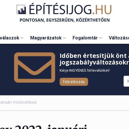
válaszok
Magyarázatok
Fogalomtár
Változá
Időben értesítjük önt 
jogszabályváltozásokr
Kérje INGYENES hírlevelünket!
Feliratkozás
 januári módosításai