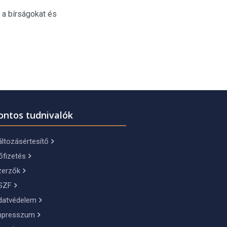
 a bírságokat és
ontos tudnivalók
ltozásértesítő
őfizetés
zerzők
SZF
datvédelem
mpresszum