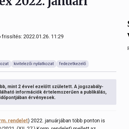
ex 2022. januári
 frissítés: 2022.01.26. 11:29
kozat
kivitelezői nyilatkozat
fedezetkezelő
b, mint 2 évvel ezelőtt született. A jogszabály-
lálható információk értelemszerűen a publikálás,
s időpontjában érvényesek.
orm. rendelet
) 2022. januárjában több ponton is
2021. (XII. 27.) Korm. rendelet) mellett az