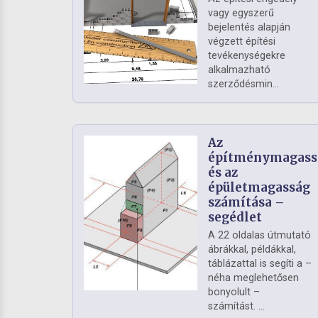
vagy egyszerű
bejelentés alapján
végzett építési
tevékenységekre
alkalmazható
szerződésmin...
Az
építménymagass
és az
épületmagasság
számítása –
segédlet
A 22 oldalas útmutató
ábrákkal, példákkal,
táblázattal is segíti a –
néha meglehetősen
bonyolult –
számítást. ...