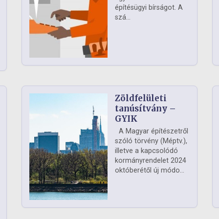
építésügyi bírságot. A
szá...
Zöldfelületi
ág
tanúsítvány –
GYIK
A Magyar építészetről
szóló törvény (Méptv.),
illetve a kapcsolódó
kormányrendelet 2024
októberétől új módo...