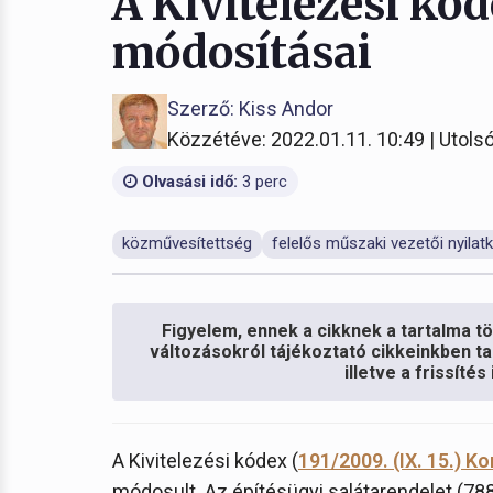
A Kivitelezési kód
módosításai
Szerző: Kiss Andor
Közzétéve: 2022.01.11. 10:49 | Utolsó
Olvasási idő:
3 perc
közművesítettség
felelős műszaki vezetői nyilat
Figyelem, ennek a cikknek a tartalma töb
változásokról tájékoztató cikkeinkben ta
illetve a frissíté
A Kivitelezési kódex (
191/2009. (IX. 15.) K
módosult. Az építésügyi salátarendelet (788/