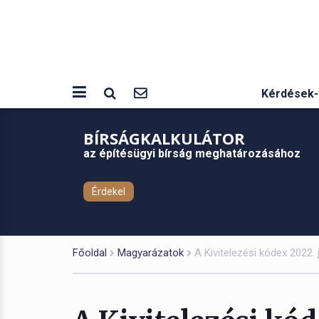
Kérdések-
BÍRSÁGKALKULÁTOR
az építésügyi bírság meghatározásához
Érdekel
Főoldal
Magyarázatok
A Kivitelezési kódex 2022.