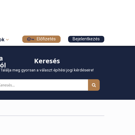
Előfizetés
Bejelentkezés
sok
a
Keresés
ól
Találja meg gyorsan a választ építési jogi kérdéseire!