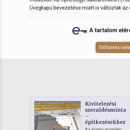
Üvegkapu bevezetése miatt is változtak az 
A tartalom elé
Előfizetési le
Kivitelezési
szerződésminta
–
építkezésekhez
Az építési engedély