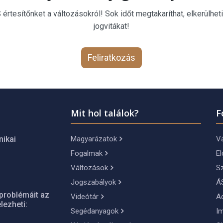
rtesítőnket a változásokról! Sok időt megtakaríthat, elkerülheti
jogvitákat!
Feliratkozás
Mit hol találok?
F
Magyarázatok
Vá
nikai
Fogalmak
El
Változások
S
Jogszabályok
Á
problémáit az
Videótár
A
lezheti:
Segédanyagok
I