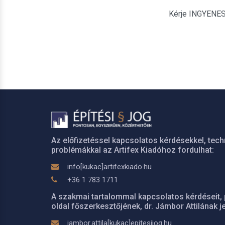
Kérje INGYENES é
Az előfizetéssel kapcsolatos kérdésekkel, tech
problémákkal az Artifex Kiadóhoz fordulhat:
info[kukac]artifexkiado.hu
+36 1 783 1711
A szakmai tartalommal kapcsolatos kérdéseit, 
oldal főszerkesztőjének, dr. Jámbor Attilának je
jambor.attila[kukac]epitesijog.hu