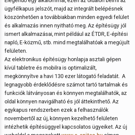
Elegendő egy alkalommal, ezen az oldalon beírni az
ügyfélkapus jelszót, majd az integrált belépésnek
köszönhetően a továbbiakban minden egyedi felület
és alkalmazás innen nyitható meg. Az építésügy jól
ismert alkalmazásai, mint például az ÉTDR, E-építési
napló, E-közmű, stb. mind megtalálhatóak a megújult
felületen.
Az elektronikus építésügy honlapja asztali gépen
kívül tabletre és mobilra is optimalizált,
megkönnyítve a havi 130 ezer látogató feladatát. A
legnagyobb érdeklődésre számot tartó tartalmak és
funkciók látványosan és könnyen megtalálhatók, az
oldal könnyen navigálható és jól áttekinthető. Az
egykapus rendszerben ezek a felhasználók
novembertől az új, könnyen kezelhető felületen
intézhetik építésüggyel kapcsolatos ügyeiket. Az új