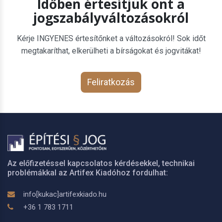
Időben értesítjük önt a
jogszabályváltozásokról
Kérje INGYENES értesítőnket a változásokról! Sok időt
megtakaríthat, elkerülheti a bírságokat és jogvitákat!
Feliratkozás
Az előfizetéssel kapcsolatos kérdésekkel, technikai
problémákkal az Artifex Kiadóhoz fordulhat:
info[kukac]artifexkiado.hu
+36 1 783 1711