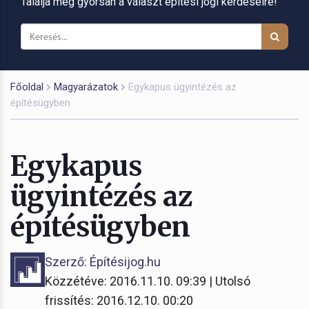
Találja meg gyorsan a választ építési jogi kérdéseire!
Főoldal
Magyarázatok
Egykapus ügyintézés az
építésügyben
Egykapus
ügyintézés az
építésügyben
Szerző: Építésijog.hu
Közzétéve: 2016.11.10. 09:39 | Utolsó
frissítés: 2016.12.10. 00:20