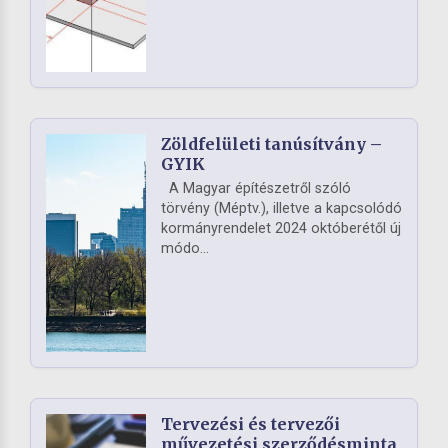
Zöldfelületi tanúsítvány –
GYIK
A Magyar építészetről szóló
törvény (Méptv.), illetve a kapcsolódó
kormányrendelet 2024 októberétől új
módo...
Tervezési és tervezői
művezetési szerződésminta