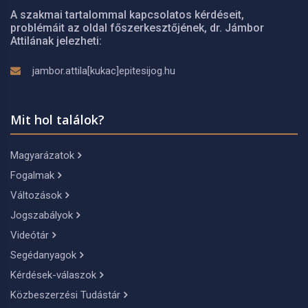
A szakmai tartalommal kapcsolatos kérdéseit,
problémáit az oldal főszerkesztőjének, dr. Jámbor
Attilának jelezheti:
jambor.attila[kukac]epitesijog.hu
Mit hol találok?
Magyarázatok
Fogalmak
Változások
Jogszabályok
Videótár
Segédanyagok
Kérdések-válaszok
Közbeszerzési Tudástár