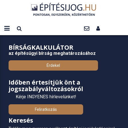
BÍRSÁGKALKULÁTOR
az építésügyi bírság meghatározásához
Érdekel
Időben értesítjük önt a
jogszabályváltozásokról
Kérje INGYENES hírlevelünket!
Feliratkozás
Keresés