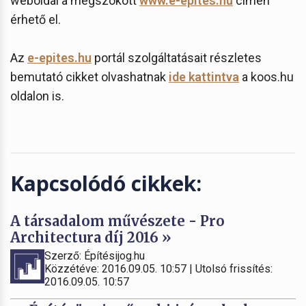
weboldal a megszokott
www.e-epites.hu
címen
érhető el.
Az
e-epites.hu
portál szolgáltatásait részletes
bemutató cikket olvashatnak
ide kattintva
a koos.hu
oldalon is.
Kapcsolódó cikkek:
A társadalom művészete - Pro
Architectura díj 2016 »
Szerző: Építésijog.hu
Közzétéve: 2016.09.05. 10:57 | Utolsó frissítés:
2016.09.05. 10:57