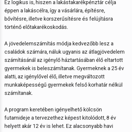
Ez logikus is, hiszen a lakástakarékpénztár célja
éppen a lakáscélra, így a vásárlára, építésre,
bővítésre, illetve korszerűsítésre és felújításra
történő előtakarékoskodás.
A jövedelemszámítás módja kedvezőbb lesz a
családok számára, náluk ugyanis az átlagjövedelem
számításánál az igénylő háztartásában élő eltartott
gyermekek is beleszámítanak. Gyermeknek a 25 év
alatti, az igénylővel élő, illetve megváltozott
munkaképességű gyermekek felső korhatár nélkül
számítanak.
A program keretében igényelhető kölcsön
futamideje a tervezethez képest kitolódott, 8 év
helyett akár 12 év is lehet. Ez alacsonyabb havi