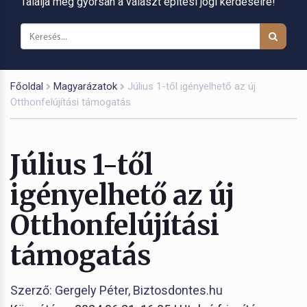
Találja meg gyorsan a választ építési jogi kérdéseire!
Főoldal
Magyarázatok
Július 1-től igényelhető az új
Otthonfelújítási támogatás
Július 1-től
igényelhető az új
Otthonfelújítási
támogatás
Szerző: Gergely Péter, Biztosdontes.hu