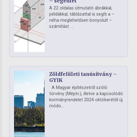
– segédlet
A 22 oldalas útmutató ábrákkal,
példákkal, táblázattal is segíti a –
néha meglehetősen bonyolult –
számítást. ...
Zöldfelületi tanúsítvány –
GYIK
A Magyar építészetről szóló
törvény (Méptv.), illetve a kapcsolódó
kormányrendelet 2024 októberétől új
módo...