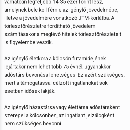
várhatóan legfeljebb 14-35 ezer forint lesz,
amelynek bele kell férnie az igénylő jövedelmébe,
illetve a jövedelmére vonatkozó JTM-korlátba. A
törlesztőrészletre fordítható jövedelem
számításakor a meglévő hitelek törlesztőrészleteit
is figyelembe veszik.
Az igénylő életkora a kölcsön futamidejének
lejártakor nem lehet több 75 évnél, ugyanakkor
adóstárs bevonása lehetséges. Ez azért szükséges,
mert a támogatással célzott ingatlanokat sok
esetben idősek lakják.
Az igénylő házastársa vagy élettársa adóstársként
szerepel a kölcsönben, az ingatlant jelzálogként
nem szükséges bevonni.