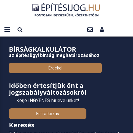
BÍRSÁGKALKULÁTOR
az építésügyi bírság meghatározásához
Érdekel
Időben értesítjük önt a
jogszabályváltozásokról
Kérje INGYENES hírlevelünket!
Feliratkozás
Keresés