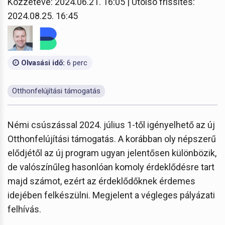
Közzétéve: 2024.06.21. 16:05 | Utolsó frissítés:
2024.08.25. 16:45
Olvasási idő:
6 perc
Otthonfelújítási támogatás
Némi csúszással 2024. július 1-től igényelhető az új
Otthonfelújítási támogatás. A korábban oly népszerű
elődjétől az új program ugyan jelentősen különbözik,
de valószínűleg hasonlóan komoly érdeklődésre tart
majd számot, ezért az érdeklődőknek érdemes
idejében felkészülni. Megjelent a végleges pályázati
felhívás.