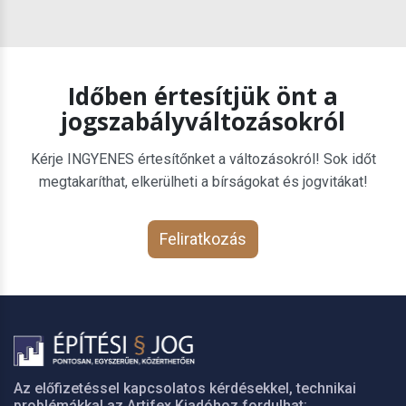
Időben értesítjük önt a
jogszabályváltozásokról
Kérje INGYENES értesítőnket a változásokról! Sok időt
megtakaríthat, elkerülheti a bírságokat és jogvitákat!
Feliratkozás
Az előfizetéssel kapcsolatos kérdésekkel, technikai
problémákkal az Artifex Kiadóhoz fordulhat: