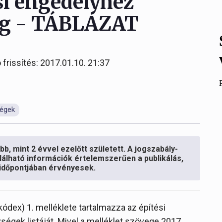
si engedélyhez
ég - TÁBLÁZAT
 frissítés: 2017.01.10. 21:37
ségek
b, mint 2 évvel ezelőtt született. A jogszabály-
lálható információk értelemszerűen a publikálás,
s időpontjában érvényesek.
 kódex) 1. melléklete tartalmazza az építési
égek listáját. Mivel a melléklet szövege 2017.