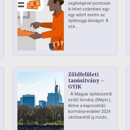
segítségével pontosan
ki lehet számítani egy-
egy adott esetre az
építésügyi bírságot. A
szá...
Zöldfelületi
ág
tanúsítvány –
GYIK
A Magyar építészetről
szóló törvény (Méptv.),
illetve a kapcsolódó
kormányrendelet 2024
októberétől új módo...