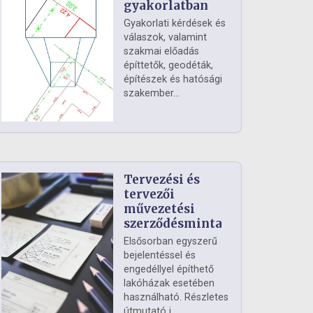
gyakorlatban
Gyakorlati kérdések és
válaszok, valamint
szakmai előadás
építtetők, geodéták,
építészek és hatósági
szakember...
Tervezési és
tervezői
művezetési
szerződésminta
Elsősorban egyszerű
bejelentéssel és
engedéllyel építhető
lakóházak esetében
használható. Részletes
útmutató i...