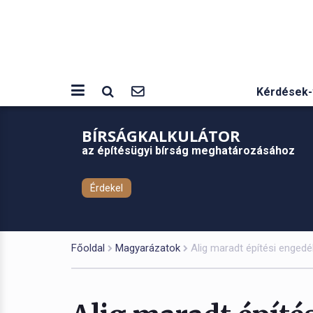
Kérdések-
BÍRSÁGKALKULÁTOR
az építésügyi bírság meghatározásához
Érdekel
Főoldal
Magyarázatok
Alig maradt építési enged