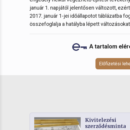
január 1. napjától jelentősen változott, ezé
2017. január 1-jei időállapotot táblázatba f
összefoglalja a hatályba lépett változásokat
A tartalom elé
Előfizetési le
Kivitelezési
szerződésminta