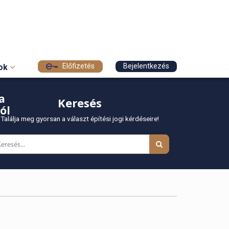
Előfizetés
Bejelentkezés
sok
a
Keresés
ól
Találja meg gyorsan a választ építési jogi kérdéseire!