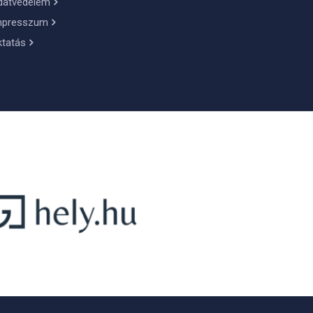
datvédelem
mpresszum
ktatás