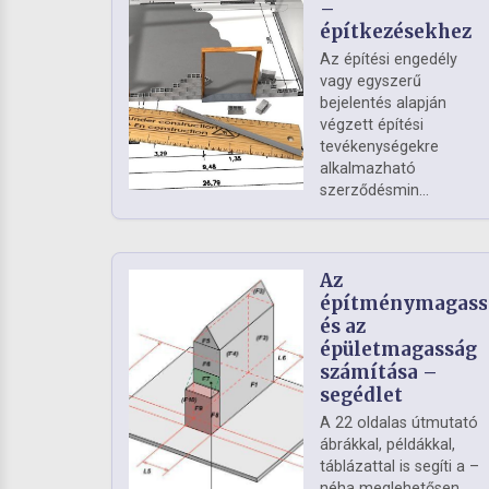
–
építkezésekhez
Az építési engedély
vagy egyszerű
bejelentés alapján
végzett építési
tevékenységekre
alkalmazható
szerződésmin...
Az
építménymagass
és az
épületmagasság
számítása –
segédlet
A 22 oldalas útmutató
ábrákkal, példákkal,
táblázattal is segíti a –
néha meglehetősen