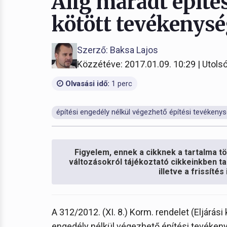
Alig maradt építé
kötött tevékenys
Szerző: Baksa Lajos
Közzétéve: 2017.01.09. 10:29 | Utolsó
Olvasási idő:
1 perc
építési engedély nélkül végezhető építési tevékeny
Figyelem, ennek a cikknek a tartalma töb
változásokról tájékoztató cikkeinkben ta
illetve a frissíté
A 312/2012. (XI. 8.) Korm. rendelet (Eljárási
engedély nélkül végezhető építési tevékenys