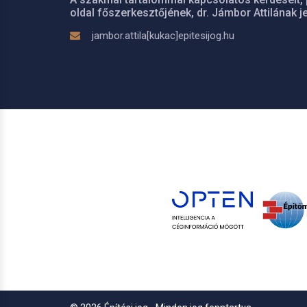
oldal főszerkesztőjének, dr. Jámbor Attilának je
jambor.attila[kukac]epitesijog.hu