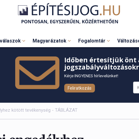
válaszok
Magyarázatok
Fogalomtár
Változá
Időben értesítjük önt 
jogszabályváltozásokr
Kérje INGYENES hírlevelünket!
Feliratkozás
élyhez kötött tevékenység - TÁBLÁZAT