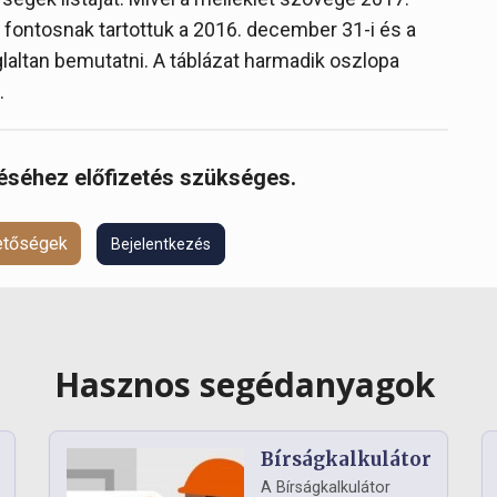
rt fontosnak tartottuk a 2016. december 31-i és a
oglaltan bemutatni. A táblázat harmadik oszlopa
.
réséhez előfizetés szükséges.
hetőségek
Bejelentkezés
Hasznos segédanyagok
Bírságkalkulátor
A Bírságkalkulátor