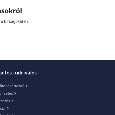
ásokról
 a bírságokat és
ontos tudnivalók
ltozásértesítő
őfizetés
zerzők
SZF