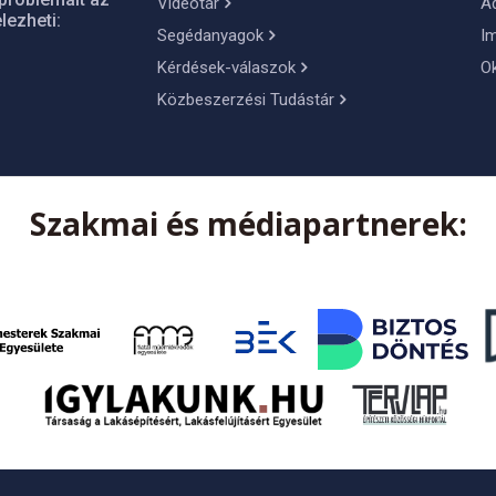
Videótár
A
lezheti:
Segédanyagok
I
Kérdések-válaszok
O
Közbeszerzési Tudástár
Szakmai és médiapartnerek: