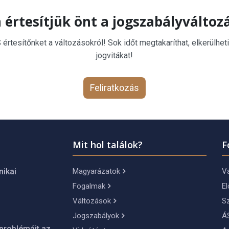
 értesítjük önt a jogszabályváltoz
rtesítőnket a változásokról! Sok időt megtakaríthat, elkerülheti
jogvitákat!
Feliratkozás
Mit hol találok?
F
Magyarázatok
Vá
nikai
Fogalmak
El
Változások
S
Jogszabályok
Á
problémáit az