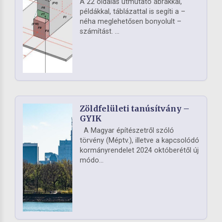
A 22 oldalas útmutató ábrákkal,
példákkal, táblázattal is segíti a –
néha meglehetősen bonyolult –
számítást. ...
Zöldfelületi tanúsítvány –
GYIK
A Magyar építészetről szóló
törvény (Méptv.), illetve a kapcsolódó
kormányrendelet 2024 októberétől új
módo...