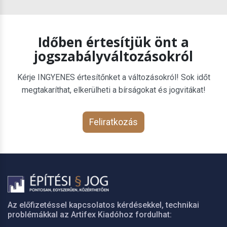
Időben értesítjük önt a
jogszabályváltozásokról
Kérje INGYENES értesítőnket a változásokról! Sok időt
megtakaríthat, elkerülheti a bírságokat és jogvitákat!
Feliratkozás
Az előfizetéssel kapcsolatos kérdésekkel, technikai
problémákkal az Artifex Kiadóhoz fordulhat: