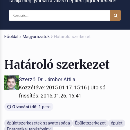
Találja meg gyorsan a választ építési jogi kérdéseire!
Főoldal
Magyarázatok
Határoló szerkezet
Határoló szerkezet
Szerző: Dr. Jámbor Attila
Közzétéve: 2015.01.17. 15:16 | Utolsó
frissítés: 2015.01.26. 16:41
Olvasási idő:
1 perc
épületszerkezetek szavatossága
Épületszerkezet
épület
Energetikai tanúsítvány