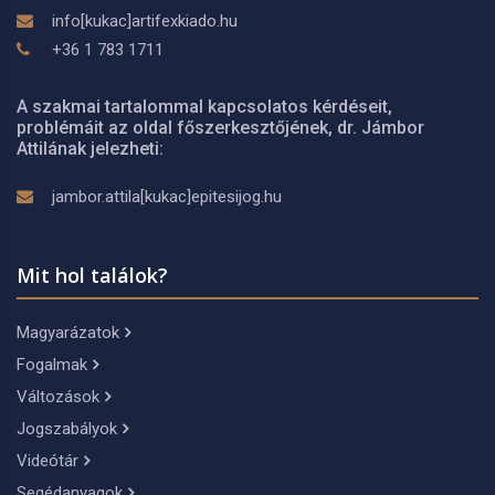
info[kukac]artifexkiado.hu
+36 1 783 1711
A szakmai tartalommal kapcsolatos kérdéseit,
problémáit az oldal főszerkesztőjének, dr. Jámbor
Attilának jelezheti:
jambor.attila[kukac]epitesijog.hu
Mit hol találok?
Magyarázatok
Fogalmak
Változások
Jogszabályok
Videótár
Segédanyagok