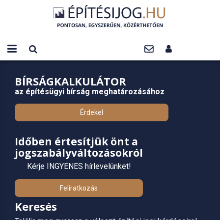
BÍRSÁGKALKULÁTOR
az építésügyi bírság meghatározásához
Érdekel
Időben értesítjük önt a
jogszabályváltozásokról
Kérje INGYENES hírlevelünket!
Feliratkozás
Keresés