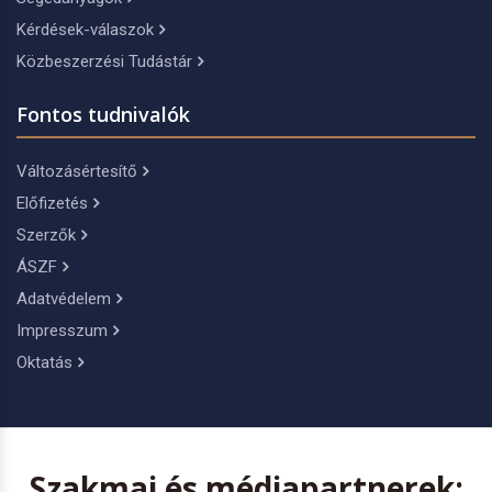
Kérdések-válaszok
Közbeszerzési Tudástár
Fontos tudnivalók
Változásértesítő
Előfizetés
Szerzők
ÁSZF
Adatvédelem
Impresszum
Oktatás
Szakmai és médiapartnerek: