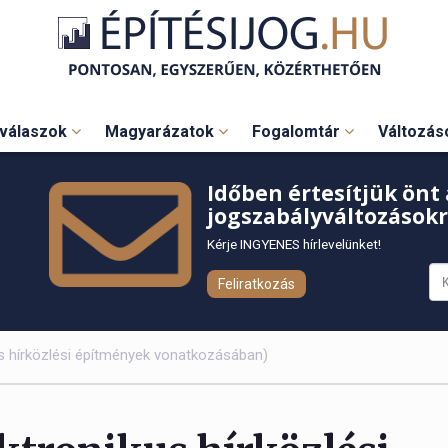
válaszok
Magyarázatok
Fogalomtár
Változá
Időben értesítjük önt 
jogszabályváltozásokr
Kérje INGYENES hírlevelünket!
Feliratkozás
us hírközlési építmények vonatkozásában)