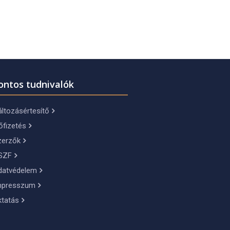
ontos tudnivalók
ltozásértesítő
őfizetés
zerzők
SZF
datvédelem
mpresszum
ktatás