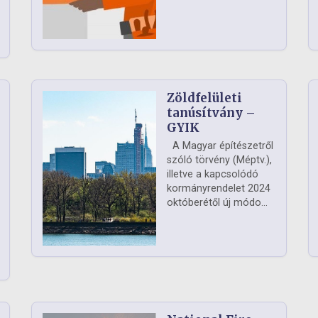
Zöldfelületi
ág
tanúsítvány –
GYIK
A Magyar építészetről
szóló törvény (Méptv.),
illetve a kapcsolódó
kormányrendelet 2024
októberétől új módo...