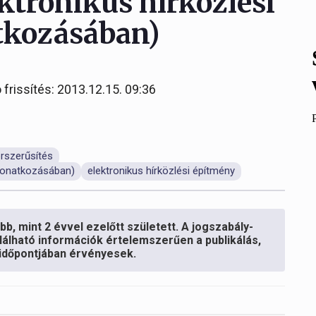
ektronikus hírközlési
tkozásában)
 frissítés: 2013.12.15. 09:36
rszerűsítés
 vonatkozásában)
elektronikus hírközlési építmény
b, mint 2 évvel ezelőtt született. A jogszabály-
lálható információk értelemszerűen a publikálás,
s időpontjában érvényesek.