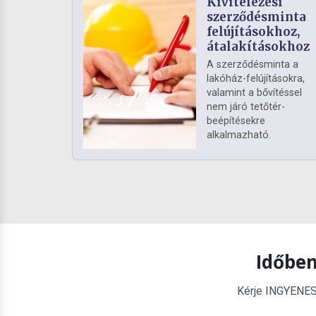
Kivitelezési
szerződésminta
felújításokhoz,
átalakításokhoz
A szerződésminta a
lakóház-felújításokra,
valamint a bővítéssel
nem járó tetőtér-
beépítésekre
alkalmazható.
Időben
Kérje INGYENES é