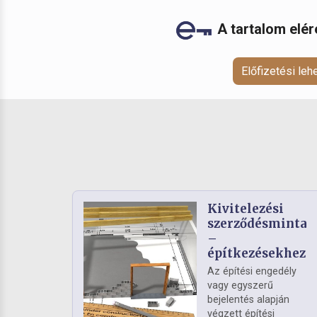
A tartalom elé
Előfizetési le
Kivitelezési
szerződésminta
–
építkezésekhez
Az építési engedély
vagy egyszerű
bejelentés alapján
végzett építési