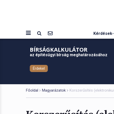
Kérdések-
BÍRSÁGKALKULÁTOR
az építésügyi bírság meghatározásához
Érdekel
Főoldal
Magyarázatok
Korszerűsítés (elektronik