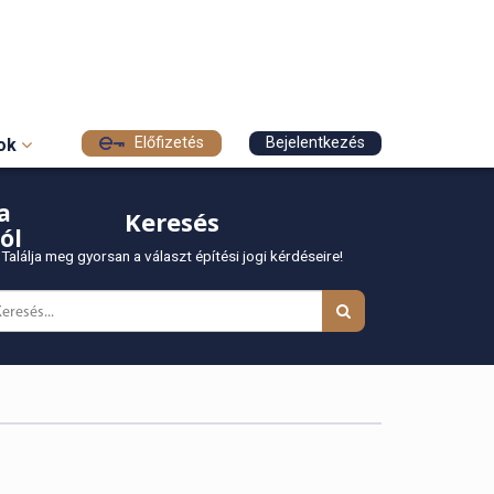
Előfizetés
Bejelentkezés
sok
a
Keresés
ól
Találja meg gyorsan a választ építési jogi kérdéseire!