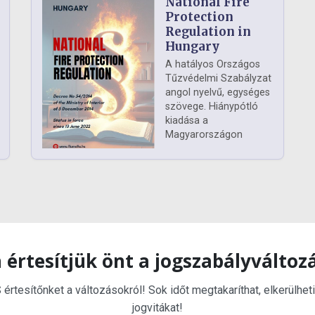
National Fire
Protection
Regulation in
Hungary
A hatályos Országos
Tűzvédelmi Szabályzat
angol nyelvű, egységes
szövege. Hiánypótló
kiadása a
Magyarországon
 értesítjük önt a jogszabályváltoz
rtesítőnket a változásokról! Sok időt megtakaríthat, elkerülheti
jogvitákat!