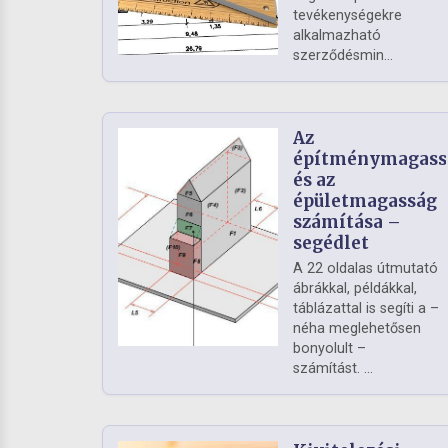
tevékenységekre
alkalmazható
szerződésmin...
Az
építménymagass
és az
épületmagasság
számítása –
segédlet
A 22 oldalas útmutató
ábrákkal, példákkal,
táblázattal is segíti a –
néha meglehetősen
bonyolult –
számítást. ...