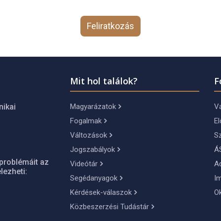
Feliratkozás
Mit hol találok?
F
Magyarázatok
Vá
nikai
Fogalmak
El
Változások
S
Jogszabályok
Á
problémáit az
Videótár
A
lezheti:
Segédanyagok
I
Kérdések-válaszok
O
Közbeszerzési Tudástár