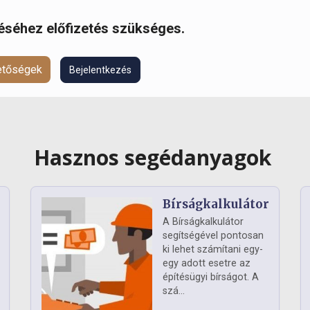
réséhez előfizetés szükséges.
hetőségek
Bejelentkezés
Hasznos segédanyagok
Bírságkalkulátor
A Bírságkalkulátor
segítségével pontosan
ki lehet számítani egy-
egy adott esetre az
építésügyi bírságot. A
szá...