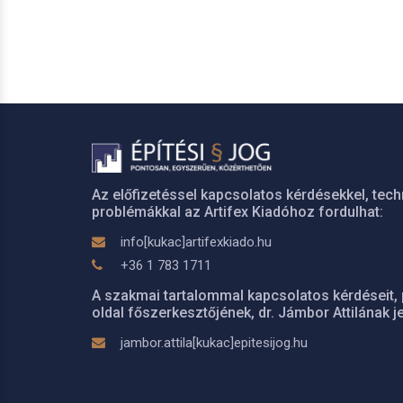
Az előfizetéssel kapcsolatos kérdésekkel, tech
problémákkal az Artifex Kiadóhoz fordulhat:
info[kukac]artifexkiado.hu
+36 1 783 1711
A szakmai tartalommal kapcsolatos kérdéseit, 
oldal főszerkesztőjének, dr. Jámbor Attilának je
jambor.attila[kukac]epitesijog.hu