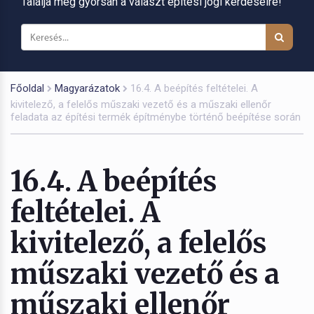
Találja meg gyorsan a választ építési jogi kérdéseire!
Főoldal
Magyarázatok
16.4. A beépítés feltételei. A
kivitelező, a felelős műszaki vezető és a műszaki ellenőr
feladata az építési termék építménybe történő beépítése során
16.4. A beépítés
feltételei. A
kivitelező, a felelős
műszaki vezető és a
műszaki ellenőr