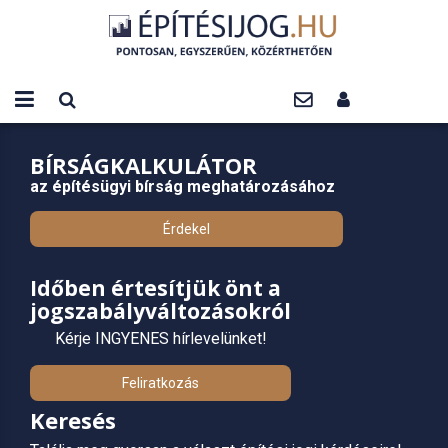
BÍRSÁGKALKULÁTOR
az építésügyi bírság meghatározásához
Érdekel
Időben értesítjük önt a
jogszabályváltozásokról
Kérje INGYENES hírlevelünket!
Feliratkozás
Keresés