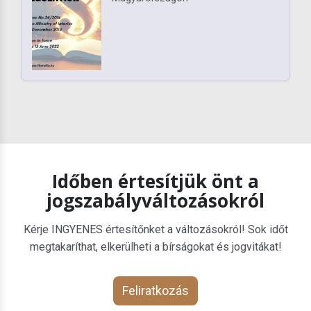
Időben értesítjük önt a
jogszabályváltozásokról
Kérje INGYENES értesítőnket a változásokról! Sok időt
megtakaríthat, elkerülheti a bírságokat és jogvitákat!
Feliratkozás