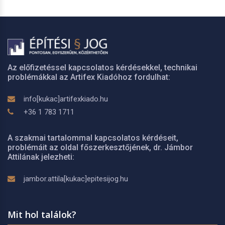
Az előfizetéssel kapcsolatos kérdésekkel, technikai
problémákkal az Artifex Kiadóhoz fordulhat:
info[kukac]artifexkiado.hu
+36 1 783 1711
A szakmai tartalommal kapcsolatos kérdéseit,
problémáit az oldal főszerkesztőjének, dr. Jámbor
Attilának jelezheti:
jambor.attila[kukac]epitesijog.hu
Mit hol találok?