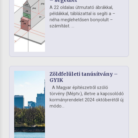
A 22 oldalas útmutató ábrákkal,
példákkal, táblázattal is segíti a –
néha meglehetősen bonyolult –
számítást. ...
Zöldfelületi tanúsítvány –
GYIK
A Magyar építészetről szóló
törvény (Méptv.), illetve a kapcsolódó
kormányrendelet 2024 októberétől új
módo...