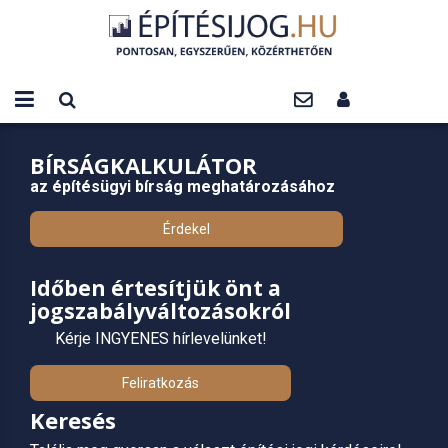
BÍRSÁGKALKULÁTOR
az építésügyi bírság meghatározásához
Érdekel
Időben értesítjük önt a
jogszabályváltozásokról
Kérje INGYENES hírlevelünket!
Feliratkozás
Keresés