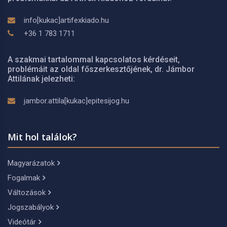
info[kukac]artifexkiado.hu
+36 1 783 1711
A szakmai tartalommal kapcsolatos kérdéseit,
problémáit az oldal főszerkesztőjének, dr. Jámbor
Attilának jelezheti:
jambor.attila[kukac]epitesijog.hu
Mit hol találok?
Magyarázatok
Fogalmak
Változások
Jogszabályok
Videótár