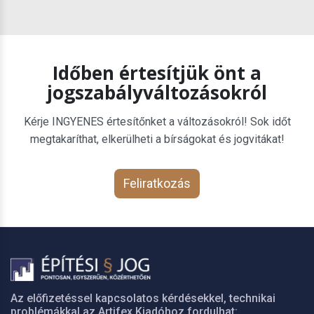
Időben értesítjük önt a
jogszabályváltozásokról
Kérje INGYENES értesítőnket a változásokról! Sok időt
megtakaríthat, elkerülheti a bírságokat és jogvitákat!
Feliratkozás
Az előfizetéssel kapcsolatos kérdésekkel, technikai
problémákkal az Artifex Kiadóhoz fordulhat: