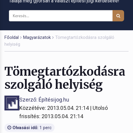
Találja meg gyorsan a választ építési jogi kérdéseire!
Főoldal
Magyarázatok
Tömegtartózkodásra szolgáló
helyiség
Tömegtartózkodásra
szolgáló helyiség
Szerző: Építésijog.hu
Közzétéve: 2013.05.04. 21:14 | Utolsó
frissítés: 2013.05.04. 21:14
Olvasási idő:
1 perc