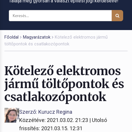
Találja meg gyorsan a választ építési jogi kérdéseire!
Főoldal
Magyarázatok
Kötelező elektromos jármű
töltőpontok és csatlakozópontok
Kötelező elektromos
jármű töltőpontok és
csatlakozópontok
Szerző: Kurucz Regina
Közzétéve: 2021.03.02. 21:23 | Utolsó
frissítés: 2021.03.15. 12:31