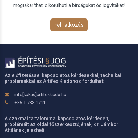
megtakaríthat, elkerülheti a bírságokat és jogvitákat!
Feliratkozás
Az előfizetéssel kapcsolatos kérdésekkel, technikai
problémákkal az Artifex Kiadóhoz fordulhat:
info[kukac]artifexkiado.hu
+36 1 783 1711
A szakmai tartalommal kapcsolatos kérdéseit,
problémáit az oldal főszerkesztőjének, dr. Jámbor
Attilának jelezheti: