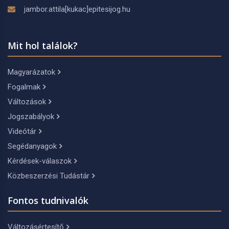
jambor.attila[kukac]epitesijog.hu
Mit hol találok?
Magyarázatok
Fogalmak
Változások
Jogszabályok
Videótár
Segédanyagok
Kérdések-válaszok
Közbeszerzési Tudástár
Fontos tudnivalók
Változásértesítő