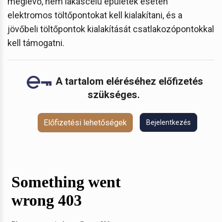
meglévő, nem lakáscélú épületek esetén
elektromos töltőpontokat kell kialakítani, és a
jövőbeli töltőpontok kialakítását csatlakozópontokkal
kell támogatni.
A tartalom eléréséhez előfizetés
szükséges.
Előfizetési lehetőségek
Bejelentkezés