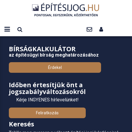
BÍRSÁGKALKULÁTOR
az építésügyi bírság meghatározásához
Érdekel
Időben értesítjük önt a
jogszabályváltozásokról
Kérje INGYENES hírlevelünket!
Feliratkozás
Keresés