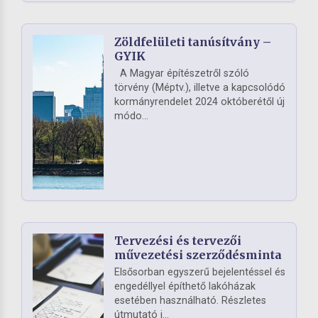
Zöldfelületi tanúsítvány –
GYIK
A Magyar építészetről szóló
törvény (Méptv.), illetve a kapcsolódó
kormányrendelet 2024 októberétől új
módo...
Tervezési és tervezői
művezetési szerződésminta
Elsősorban egyszerű bejelentéssel és
engedéllyel építhető lakóházak
esetében használható. Részletes
útmutató i...