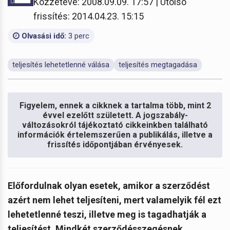
Közzétéve: 2008.09.09. 17:57 | Utolsó
frissítés: 2014.04.23. 15:15
Olvasási idő:
3 perc
teljesítés lehetetlenné válása
teljesítés megtagadása
Figyelem, ennek a cikknek a tartalma több, mint 2
évvel ezelőtt született. A jogszabály-
változásokról tájékoztató cikkeinkben található
információk értelemszerűen a publikálás, illetve a
frissítés időpontjában érvényesek.
Előfordulnak olyan esetek, amikor a szerződést
azért nem lehet teljesíteni, mert valamelyik fél ezt
lehetetlenné teszi, illetve meg is tagadhatják a
teljesítést. Mindkét szerződésszegésnek