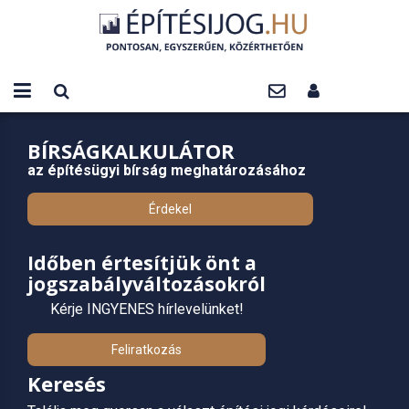
BÍRSÁGKALKULÁTOR
az építésügyi bírság meghatározásához
Érdekel
Időben értesítjük önt a
jogszabályváltozásokról
Kérje INGYENES hírlevelünket!
Feliratkozás
Keresés