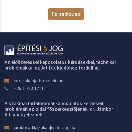
Feliratkozás
Az előfizetéssel kapcsolatos kérdésekkel, technikai
problémákkal az Artifex Kiadóhoz fordulhat:
info[kukac]artifexkiado.hu
+36 1 783 1711
A szakmai tartalommal kapcsolatos kérdéseit,
problémáit az oldal főszerkesztőjének, dr. Jámbor
Attilának jelezheti:
jambor.attila[kukac]epitesijog.hu