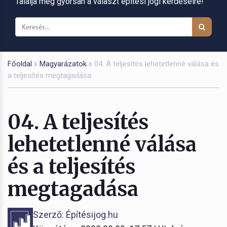
Találja meg gyorsan a választ építési jogi kérdéseire!
Főoldal
Magyarázatok
04. A teljesítés lehetetlenné válása és
a teljesítés megtagadása
04. A teljesítés
lehetetlenné válása
és a teljesítés
megtagadása
Szerző: Építésijog.hu