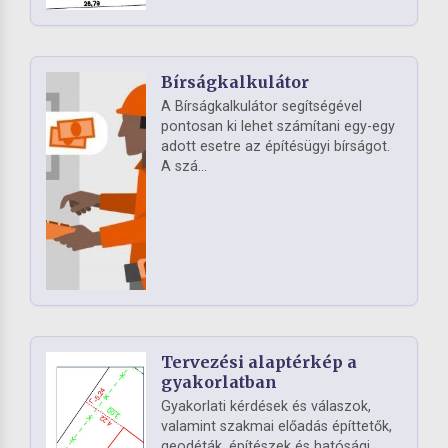
Bírságkalkulátor
A Bírságkalkulátor segítségével
pontosan ki lehet számítani egy-egy
adott esetre az építésügyi bírságot.
A szá...
Tervezési alaptérkép a
gyakorlatban
Gyakorlati kérdések és válaszok,
valamint szakmai előadás építtetők,
geodéták, építészek és hatósági