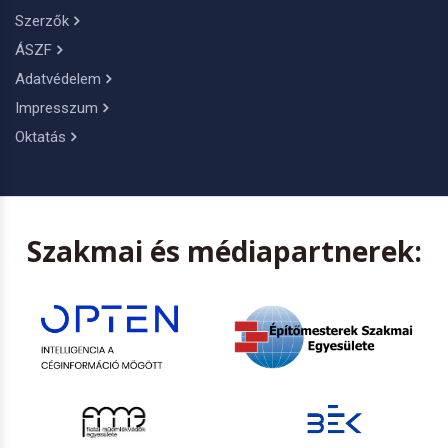
Szerzők
ÁSZF
Adatvédelem
Impresszum
Oktatás
Szakmai és médiapartnerek: