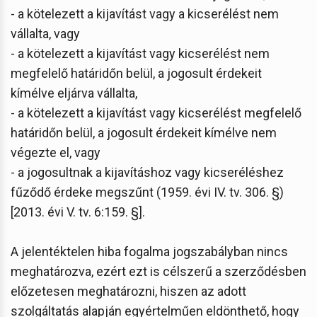
- a kötelezett a kijavítást vagy a kicserélést nem
vállalta, vagy
- a kötelezett a kijavítást vagy kicserélést nem
megfelelő határidőn belül, a jogosult érdekeit
kímélve eljárva vállalta,
- a kötelezett a kijavítást vagy kicserélést megfelelő
határidőn belül, a jogosult érdekeit kímélve nem
végezte el, vagy
- a jogosultnak a kijavításhoz vagy kicseréléshez
fűződő érdeke megszűnt (1959. évi IV. tv. 306. §)
[2013. évi V. tv. 6:159. §].
A jelentéktelen hiba fogalma jogszabályban nincs
meghatározva, ezért ezt is célszerű a szerződésben
előzetesen meghatározni, hiszen az adott
szolgáltatás alapján egyértelműen eldönthető, hogy