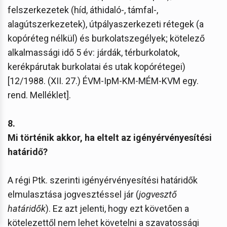
felszerkezetek (híd, áthidaló-, támfal-,
alagútszerkezetek), útpályaszerkezeti rétegek (a
kopóréteg nélkül) és burkolatszegélyek; kötelező
alkalmassági idő 5 év: járdák, térburkolatok,
kerékpárutak burkolatai és utak kopórétegei)
[12/1988. (XII. 27.) ÉVM-IpM-KM-MÉM-KVM egy.
rend. Melléklet].
8.
Mi történik akkor, ha eltelt az igényérvényesítési
határidő?
A régi Ptk. szerinti igényérvényesítési határidők
elmulasztása jogvesztéssel jár (
jogvesztő
határidők
). Ez azt jelenti, hogy ezt követően a
kötelezettől nem lehet követelni a szavatossági