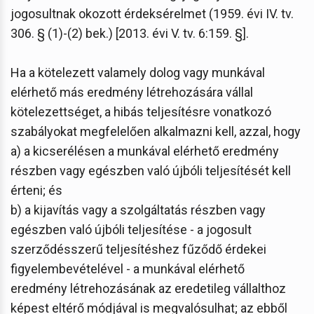
jogosultnak okozott érdeksérelmet (1959. évi IV. tv.
306. § (1)-(2) bek.) [2013. évi V. tv. 6:159. §].
Ha a kötelezett valamely dolog vagy munkával
elérhető más eredmény létrehozására vállal
kötelezettséget, a hibás teljesítésre vonatkozó
szabályokat megfelelően alkalmazni kell, azzal, hogy
a) a kicserélésen a munkával elérhető eredmény
részben vagy egészben való újbóli teljesítését kell
érteni; és
b) a kijavítás vagy a szolgáltatás részben vagy
egészben való újbóli teljesítése - a jogosult
szerződésszerű teljesítéshez fűződő érdekei
figyelembevételével - a munkával elérhető
eredmény létrehozásának az eredetileg vállalthoz
képest eltérő módjával is megvalósulhat; az ebből