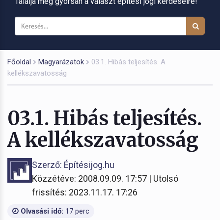
Találja meg gyorsan a választ építési jogi kérdéseire!
Főoldal
Magyarázatok
03.1. Hibás teljesítés. A
kellékszavatosság
03.1. Hibás teljesítés.
A kellékszavatosság
Szerző: Építésijog.hu
Közzétéve: 2008.09.09. 17:57 | Utolsó
frissítés: 2023.11.17. 17:26
Olvasási idő:
17 perc