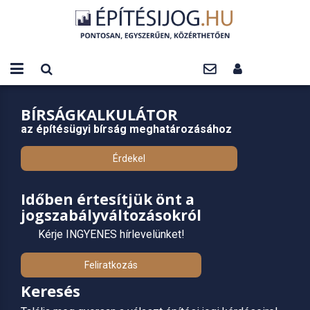
BÍRSÁGKALKULÁTOR
az építésügyi bírság meghatározásához
Érdekel
Időben értesítjük önt a
jogszabályváltozásokról
Kérje INGYENES hírlevelünket!
Feliratkozás
Keresés