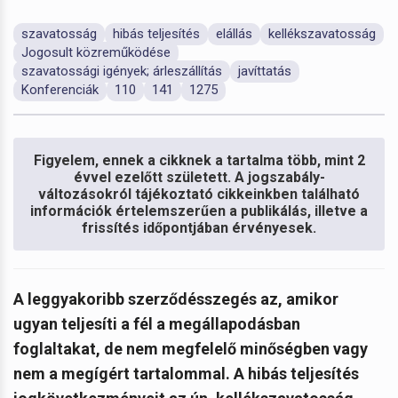
szavatosság
hibás teljesítés
elállás
kellékszavatosság
Jogosult közreműködése
szavatossági igények; árleszállítás
javíttatás
Konferenciák
110
141
1275
Figyelem, ennek a cikknek a tartalma több, mint 2
évvel ezelőtt született. A jogszabály-
változásokról tájékoztató cikkeinkben található
információk értelemszerűen a publikálás, illetve a
frissítés időpontjában érvényesek.
A leggyakoribb szerződésszegés az, amikor
ugyan teljesíti a fél a megállapodásban
foglaltakat, de nem megfelelő minőségben vagy
nem a megígért tartalommal. A hibás teljesítés