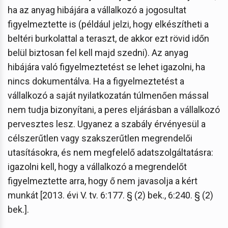
ha az anyag hibájára a vállalkozó a jogosultat
figyelmeztette is (például jelzi, hogy elkészítheti a
beltéri burkolattal a teraszt, de akkor ezt rövid időn
belül biztosan fel kell majd szedni). Az anyag
hibájára való figyelmeztetést se lehet igazolni, ha
nincs dokumentálva. Ha a figyelmeztetést a
vállalkozó a saját nyilatkozatán túlmenően mással
nem tudja bizonyítani, a peres eljárásban a vállalkozó
pervesztes lesz. Ugyanez a szabály érvényesül a
célszerűtlen vagy szakszerűtlen megrendelői
utasításokra, és nem megfelelő adatszolgáltatásra:
igazolni kell, hogy a vállalkozó a megrendelőt
figyelmeztette arra, hogy ő nem javasolja a kért
munkát [2013. évi V. tv. 6:177. § (2) bek., 6:240. § (2)
bek.].