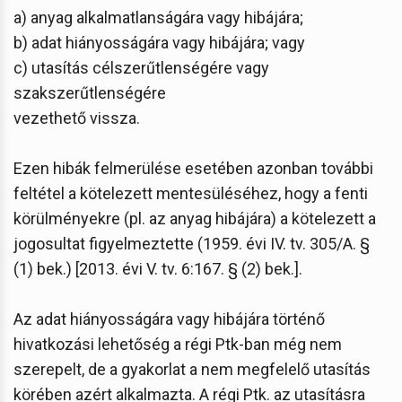
a) anyag alkalmatlanságára vagy hibájára;
b) adat hiányosságára vagy hibájára; vagy
c) utasítás célszerűtlenségére vagy
szakszerűtlenségére
vezethető vissza.
Ezen hibák felmerülése esetében azonban további
feltétel a kötelezett mentesüléséhez, hogy a fenti
körülményekre (pl. az anyag hibájára) a kötelezett a
jogosultat figyelmeztette (1959. évi IV. tv. 305/A. §
(1) bek.) [2013. évi V. tv. 6:167. § (2) bek.].
Az adat hiányosságára vagy hibájára történő
hivatkozási lehetőség a régi Ptk-ban még nem
szerepelt, de a gyakorlat a nem megfelelő utasítás
körében azért alkalmazta. A régi Ptk. az utasításra