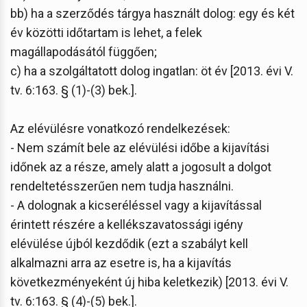
bb) ha a szerződés tárgya használt dolog: egy és két
év közötti időtartam is lehet, a felek
magállapodásától függően;
c) ha a szolgáltatott dolog ingatlan: öt év [2013. évi V.
tv. 6:163. § (1)-(3) bek.].
Az elévülésre vonatkozó rendelkezések:
- Nem számít bele az elévülési időbe a kijavítási
időnek az a része, amely alatt a jogosult a dolgot
rendeltetésszerűen nem tudja használni.
- A dolognak a kicseréléssel vagy a kijavítással
érintett részére a kellékszavatossági igény
elévülése újból kezdődik (ezt a szabályt kell
alkalmazni arra az esetre is, ha a kijavítás
következményeként új hiba keletkezik) [2013. évi V.
tv. 6:163. § (4)-(5) bek.].