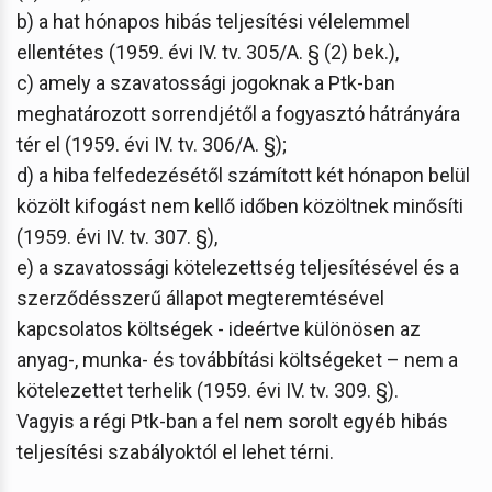
b) a hat hónapos hibás teljesítési vélelemmel
ellentétes (1959. évi IV. tv. 305/A. § (2) bek.),
c) amely a szavatossági jogoknak a Ptk-ban
meghatározott sorrendjétől a fogyasztó hátrányára
tér el (1959. évi IV. tv. 306/A. §);
d) a hiba felfedezésétől számított két hónapon belül
közölt kifogást nem kellő időben közöltnek minősíti
(1959. évi IV. tv. 307. §),
e) a szavatossági kötelezettség teljesítésével és a
szerződésszerű állapot megteremtésével
kapcsolatos költségek - ideértve különösen az
anyag-, munka- és továbbítási költségeket – nem a
kötelezettet terhelik (1959. évi IV. tv. 309. §).
Vagyis a régi Ptk-ban a fel nem sorolt egyéb hibás
teljesítési szabályoktól el lehet térni.