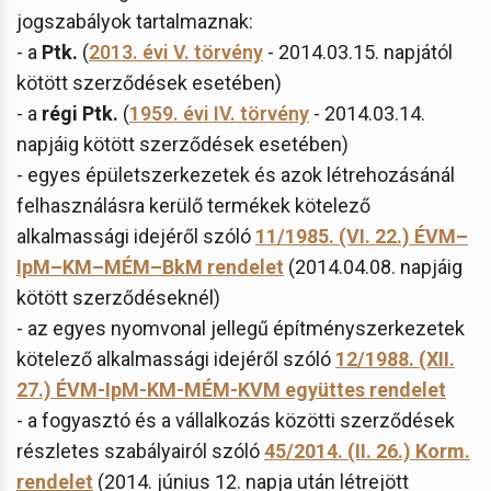
jogszabályok tartalmaznak:
- a
Ptk.
(
2013. évi V. törvény
- 2014.03.15. napjától
kötött szerződések esetében)
- a
régi Ptk.
(
1959. évi IV. törvény
- 2014.03.14.
napjáig kötött szerződések esetében)
- egyes épületszerkezetek és azok létrehozásánál
felhasználásra kerülő termékek kötelező
alkalmassági idejéről szóló
11/1985. (VI. 22.) ÉVM–
IpM–KM–MÉM–BkM rendelet
(2014.04.08. napjáig
kötött szerződéseknél)
- az egyes nyomvonal jellegű építményszerkezetek
kötelező alkalmassági idejéről szóló
12/1988. (XII.
27.) ÉVM-IpM-KM-MÉM-KVM együttes rendelet
- a fogyasztó és a vállalkozás közötti szerződések
részletes szabályairól szóló
45/2014. (II. 26.) Korm.
rendelet
(2014. június 12. napja után létrejött