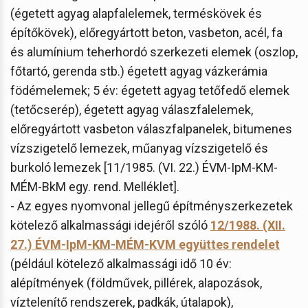
(égetett agyag alapfalelemek, terméskövek és
építőkövek), előregyártott beton, vasbeton, acél, fa
és alumínium teherhordó szerkezeti elemek (oszlop,
főtartó, gerenda stb.) égetett agyag vázkerámia
födémelemek; 5 év: égetett agyag tetőfedő elemek
(tetőcserép), égetett agyag válaszfalelemek,
előregyártott vasbeton válaszfalpanelek, bitumenes
vízszigetelő lemezek, műanyag vízszigetelő és
burkoló lemezek [11/1985. (VI. 22.) ÉVM-IpM-KM-
MÉM-BkM egy. rend. Melléklet].
- Az egyes nyomvonal jellegű építményszerkezetek
kötelező alkalmassági idejéről szóló
12/1988. (XII.
27.) ÉVM-IpM-KM-MÉM-KVM együttes rendelet
(például kötelező alkalmassági idő 10 év:
alépítmények (földművek, pillérek, alapozások,
víztelenítő rendszerek, padkák, útalapok),