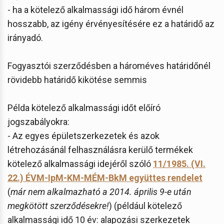
- ha a kötelező alkalmassági idő három évnél
hosszabb, az igény érvényesítésére ez a határidő az
irányadó.
Fogyasztói szerződésben a hároméves határidőnél
rövidebb határidő kikötése semmis
Példa kötelező alkalmassági időt előíró
jogszabályokra:
- Az egyes épületszerkezetek és azok
létrehozásánál felhasználásra kerülő termékek
kötelező alkalmassági idejéről szóló
11/1985. (VI.
22.) ÉVM-IpM-KM-MÉM-BkM együttes rendelet
(
már nem alkalmazható a 2014. április 9-e után
megkötött szerződésekre!
) (például kötelező
alkalmassági idő 10 év: alapozási szerkezetek