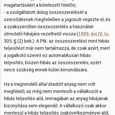
magatartásáért a kötelezett felelős;
- a szolgáltatott dolog összeszerelését a
szerződésnek megfelelően a jogosult végezte el, és
a szakszerűtlen összeszerelés a használati
útmutató hibájára vezethető vissza (
1959. évi IV. tv.
305. § (2) bek.). A Ptk. az összeszerelést mint hibás
teljesítést már nem tartalmazza, de csak azért, mert
a jogalkotó szerint ez automatikusan hibás
teljesítés, hiszen hibás az összeszerelés, ezért
nincs szükség ennek külön kimondására.
Ha a
megrendelő által átadott anyag
nem volt
megfelelő, az még nem mentesíti a vállalkozót a
hibás teljesítés alól, önmagában az anyag hibájának
bizonyítása sem elegendő. A vállalkozó csak akkor
mentesül a hibás teljesítés jogkövetkezményei alól,