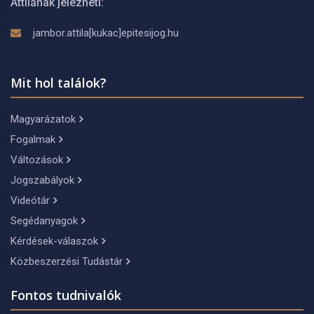
Attilának jelezheti:
jambor.attila[kukac]epitesijog.hu
Mit hol találok?
Magyarázatok
Fogalmak
Változások
Jogszabályok
Videótár
Segédanyagok
Kérdések-válaszok
Közbeszerzési Tudástár
Fontos tudnivalók