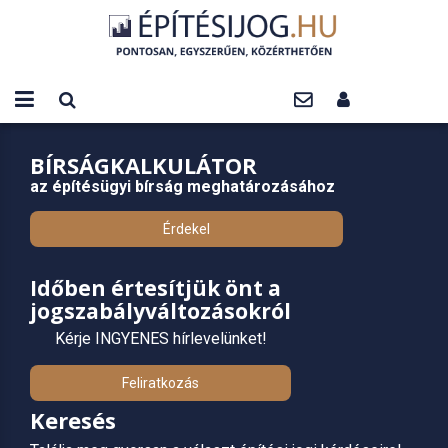
BÍRSÁGKALKULÁTOR
az építésügyi bírság meghatározásához
Érdekel
Időben értesítjük önt a
jogszabályváltozásokról
Kérje INGYENES hírlevelünket!
Feliratkozás
Keresés