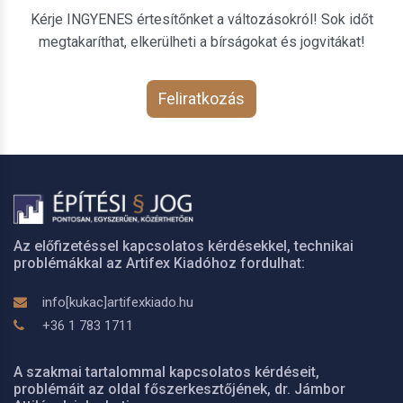
Kérje INGYENES értesítőnket a változásokról! Sok időt
megtakaríthat, elkerülheti a bírságokat és jogvitákat!
Feliratkozás
Az előfizetéssel kapcsolatos kérdésekkel, technikai
problémákkal az Artifex Kiadóhoz fordulhat:
info[kukac]artifexkiado.hu
+36 1 783 1711
A szakmai tartalommal kapcsolatos kérdéseit,
problémáit az oldal főszerkesztőjének, dr. Jámbor