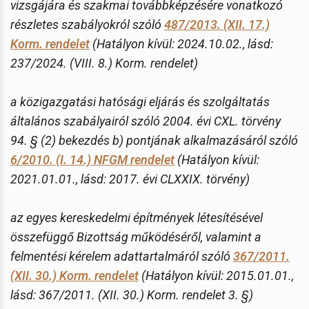
vizsgájára és szakmai továbbképzésére vonatkozó
részletes szabályokról szóló
487/2013. (XII. 17.)
Korm. rendelet
(Hatályon kívül: 2024.10.02., lásd:
237/2024. (VIII. 8.) Korm. rendelet)
a közigazgatási hatósági eljárás és szolgáltatás
általános szabályairól szóló 2004. évi CXL. törvény
94. § (2) bekezdés b) pontjának alkalmazásáról szóló
6/2010. (I. 14.) NFGM rendelet
(Hatályon kívül:
2021.01.01., lásd: 2017. évi CLXXIX. törvény)
az egyes kereskedelmi építmények létesítésével
összefüggő Bizottság működéséről, valamint a
felmentési kérelem adattartalmáról szóló
367/2011.
(XII. 30.) Korm. rendelet
(Hatályon kívül: 2015.01.01.,
lásd: 367/2011. (XII. 30.) Korm. rendelet 3. §)