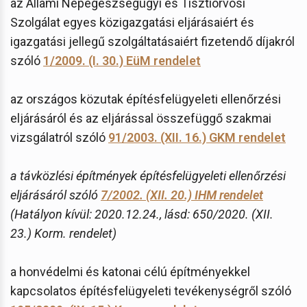
az Állami Népegészségügyi és Tisztiorvosi
Szolgálat egyes közigazgatási eljárásaiért és
igazgatási jellegű szolgáltatásaiért fizetendő díjakról
szóló
1/2009. (I. 30.) EüM rendelet
az országos közutak építésfelügyeleti ellenőrzési
eljárásáról és az eljárással összefüggő szakmai
vizsgálatról szóló
91/2003. (XII. 16.) GKM rendelet
a távközlési építmények építésfelügyeleti ellenőrzési
eljárásáról szóló
7/2002. (XII. 20.) IHM rendelet
(Hatályon kívül: 2020.12.24., lásd: 650/2020. (XII.
23.) Korm. rendelet)
a honvédelmi és katonai célú építményekkel
kapcsolatos építésfelügyeleti tevékenységről szóló