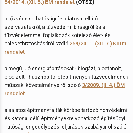
54/2014. (XII. 5.) BM rendelet
(OTSZ)
a tűzvédelmi hatósági feladatokat ellátó
szervezetekről, a tűzvédelmi bírságról és a
tűzvédelemmel foglalkozók kötelező élet- és
balesetbiztosításáról szóló
259/2011. (XII. 7.) Korm.
rendelet
a megújuló energiaforrásokat - biogázt, bioetanolt,
biodízelt - hasznosító létesítmények tűzvédelmének
műszaki követelményeiről szóló
3/2009. (II. 4.) ÖM
rendelet
a sajátos építményfajták körébe tartozó honvédelmi
és katonai célú építményekre vonatkozó építésügyi
hatósági engedélyezési eljárások szabályairól szóló