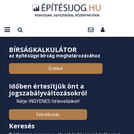
BÍRSÁGKALKULÁTOR
az építésügyi bírság meghatározásához
Érdekel
Időben értesítjük önt a
jogszabályváltozásokról
Kérje INGYENES hírlevelünket!
Feliratkozás
Keresés