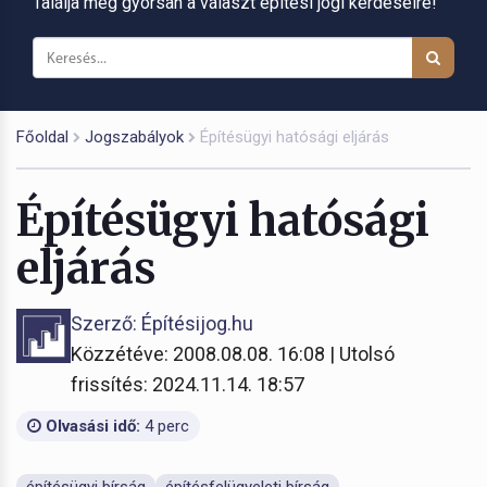
Találja meg gyorsan a választ építési jogi kérdéseire!
Főoldal
Jogszabályok
Építésügyi hatósági eljárás
Építésügyi hatósági
eljárás
Szerző: Építésijog.hu
Közzétéve: 2008.08.08. 16:08 | Utolsó
frissítés: 2024.11.14. 18:57
Olvasási idő:
4 perc
építésügyi bírság
építésfelügyeleti bírság