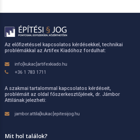
Az előfizetéssel kapcsolatos kérdésekkel, technikai
problémákkal az Artifex Kiadóhoz fordulhat:
info[kukac]artifexkiado.hu
+36 1 783 1711
A szakmai tartalommal kapcsolatos kérdéseit,
problémáit az oldal főszerkesztőjének, dr. Jámbor
Attilának jelezheti:
jambor.attila[kukac]epitesijog.hu
Mit hol találok?