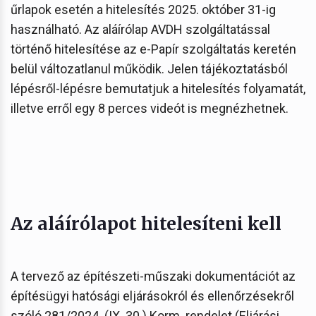
űrlapok esetén a hitelesítés 2025. október 31-ig
használható. Az aláírólap AVDH szolgáltatással
történő hitelesítése az e-Papír szolgáltatás keretén
belül változatlanul működik. Jelen tájékoztatásból
lépésről-lépésre bemutatjuk a hitelesítés folyamatát,
illetve erről egy 8 perces videót is megnézhetnek.
Az aláírólapot hitelesíteni kell
A tervező az építészeti-műszaki dokumentációt az
építésügyi hatósági eljárásokról és ellenőrzésekről
szóló 281/2024. (IX. 30.) Korm. rendelet (Eljárási