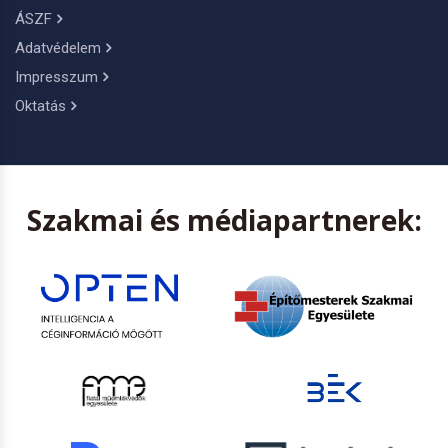
ÁSZF
Adatvédelem
Impresszum
Oktatás
Szakmai és médiapartnerek: