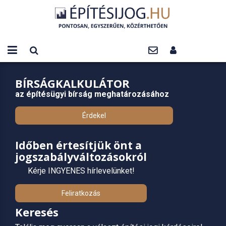
BÍRSÁGKALKULÁTOR
az építésügyi bírság meghatározásához
Érdekel
Időben értesítjük önt a
jogszabályváltozásokról
Kérje INGYENES hírlevelünket!
Feliratkozás
Keresés