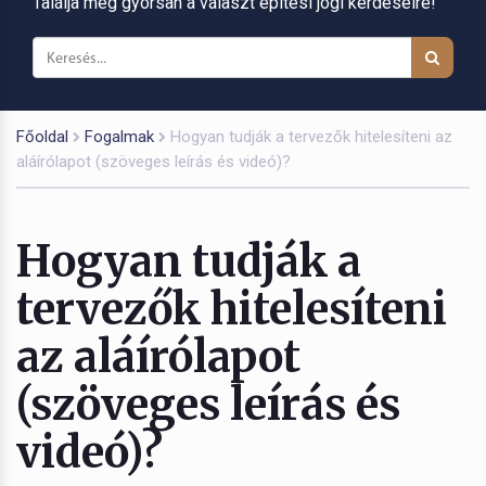
Találja meg gyorsan a választ építési jogi kérdéseire!
Főoldal
Fogalmak
Hogyan tudják a tervezők hitelesíteni az
aláírólapot (szöveges leírás és videó)?
Hogyan tudják a
tervezők hitelesíteni
az aláírólapot
(szöveges leírás és
videó)?