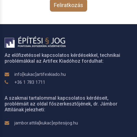
Feliratkozás
Az előfizetéssel kapcsolatos kérdésekkel, technikai
problémákkal az Artifex Kiadóhoz fordulhat:
info[kukac]artifexkiado.hu
+36 1 783 1711
A szakmai tartalommal kapcsolatos kérdéseit,
problémáit az oldal főszerkesztőjének, dr. Jámbor
Attilának jelezheti:
jambor.attila[kukac]epitesijog.hu