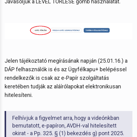
Javasoljuk a LEVÉL TÖRLÉSE gomb használatát.
Jelen tájékoztató megírásának napján (25.01.16.) a
DÁP felhasználók is és az Ügyfélkapu+ belépéssel
rendelkezők is csak az e-Papír szolgáltatás
keretében tudják az aláírólapokat elektronikusan
hitelesíteni.
Felhívjuk a figyelmet arra, hogy a videónkban
bemutatott, e-papíron, AVDH-val hitelesített
okirat - a Pp. 325. § (1) bekezdés g) pont 2025.