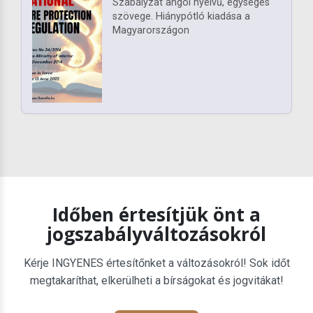
Szabályzat angol nyelvű, egységes
szövege. Hiánypótló kiadása a
Magyarországon
Időben értesítjük önt a
jogszabályváltozásokról
Kérje INGYENES értesítőnket a változásokról! Sok időt
megtakaríthat, elkerülheti a bírságokat és jogvitákat!