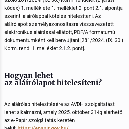
kódex) 1. melléklete 1. melléklet 2. pont 2.1. alpontja
szerinti aláírólappal köteles hitelesíteni. Az
aláírólapot személyazonosításra visszavezetett
elektronikus aláírással ellátott, PDF/A formátumú
dokumentumként kell benyújtani [281/2024. (IX. 30.)
Korm. rend. 1. melléklet 2.1.2. pont].
Hogyan lehet
az aláírólapot hitelesíteni?
Az aláírólap hitelesítésére az AVDH szolgáltatást
lehet alkalmazni, amely 2025. október 31-ig elérhető
az e-Papír szolgáltatás keretén
belül:
https://epapir.gov.hu/