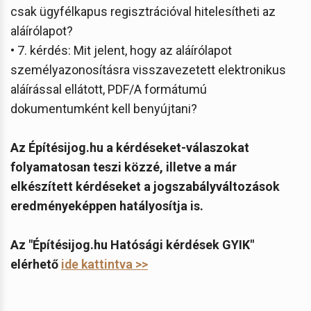
csak ügyfélkapus regisztrációval hitelesítheti az
aláírólapot?
• 7. kérdés: Mit jelent, hogy az aláírólapot
személyazonosításra visszavezetett elektronikus
aláírással ellátott, PDF/A formátumú
dokumentumként kell benyújtani?
Az Építésijog.hu a kérdéseket-válaszokat
folyamatosan teszi közzé, illetve a már
elkészített kérdéseket a jogszabályváltozások
eredményeképpen hatályosítja is.
Az "Építésijog.hu Hatósági kérdések GYIK"
elérhető
ide kattintva >>