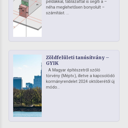
példákkal, táblázattal is segíti a –
néha meglehetősen bonyolult –
számítást. ...
Zöldfelületi tanúsítvány –
GYIK
A Magyar építészetről szóló
törvény (Méptv.), illetve a kapcsolódó
kormányrendelet 2024 októberétől új
módo...