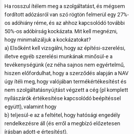
Ha rosszul ítélem meg a szolgáltatást, és mégsem
fordított adózásról van szó rögtön felmerül egy 27%-
os adóhiány réme, és az ahhoz kapcsolódó további
50%-os adóbírság kockázata. Mit kell megnézni,
hogy minimalizáljuk a kockázatokat?
a) Elsőként kell vizsgálni, hogy az építési-szerelési,
illetve egyéb szerelési munkának minősül-e a
tevékenységünk (ez néha sajnos nem egyértelmű,
hiszen előfordulhat, hogy a szerződés alapján a NAV
úgy ítéli meg, hogy valójában termékértékesítést és
nem szolgáltatásnyújtást végzett a cég (pl komplett
nyílászárók értékesítése kapcsolódó beépítéssel
együtt), valamint hogy
b) teljesül-e az a feltétel, hogy hatósági engedély
rendelkezésre áll (és erről a megbízó előzetesen
írásban adott-e értesítést).