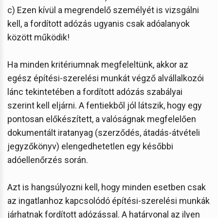
c) Ezen kívül a megrendelő személyét is vizsgálni
kell, a fordított adózás ugyanis csak adóalanyok
között működik!
Ha minden kritériumnak megfeleltünk, akkor az
egész építési-szerelési munkát végző alvállalkozói
lánc tekintetében a fordított adózás szabályai
szerint kell eljárni. A fentiekből jól látszik, hogy egy
pontosan előkészített, a valóságnak megfelelően
dokumentált iratanyag (szerződés, átadás-átvételi
jegyzőkönyv) elengedhetetlen egy későbbi
adóellenőrzés során.
Azt is hangsúlyozni kell, hogy minden esetben csak
az ingatlanhoz kapcsolódó építési-szerelési munkák
járhatnak fordított adózással. A határvonal az ilyen