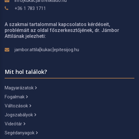
info[kukac]artifexkiado.hu
+36 1 783 1711
A szakmai tartalommal kapcsolatos kérdéseit,
problémáit az oldal főszerkesztőjének, dr. Jámbor
Attilának jelezheti:
jambor.attila[kukac]epitesijog.hu
Mit hol találok?
Magyarázatok
Fogalmak
Változások
Jogszabályok
Videótár
Segédanyagok