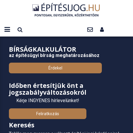
BÍRSÁGKALKULÁTOR
az építésügyi bírság meghatározásához
Érdekel
Időben értesítjük önt a
jogszabályváltozásokról
Kérje INGYENES hírlevelünket!
Feliratkozás
Keresés