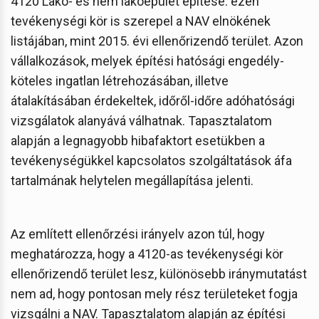
4120 Lakó- és nem lakóépület építése: ezen
tevékenységi kör is szerepel a NAV elnökének
listájában, mint 2015. évi ellenőrizendő terület. Azon
vállalkozások, melyek építési hatósági engedély-
köteles ingatlan létrehozásában, illetve
átalakításában érdekeltek, időről-időre adóhatósági
vizsgálatok alanyává válhatnak. Tapasztalatom
alapján a legnagyobb hibafaktort esetükben a
tevékenységükkel kapcsolatos szolgáltatások áfa
tartalmának helytelen megállapítása jelenti.
Az említett ellenőrzési irányelv azon túl, hogy
meghatározza, hogy a 4120-as tevékenységi kör
ellenőrizendő terület lesz, különösebb iránymutatást
nem ad, hogy pontosan mely rész területeket fogja
vizsgálni a NAV. Tapasztalatom alapján az építési