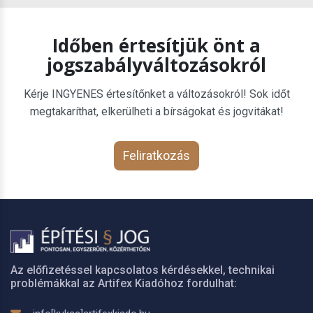
Időben értesítjük önt a
jogszabályváltozásokról
Kérje INGYENES értesítőnket a változásokról! Sok időt
megtakaríthat, elkerülheti a bírságokat és jogvitákat!
Feliratkozás
Az előfizetéssel kapcsolatos kérdésekkel, technikai
problémákkal az Artifex Kiadóhoz fordulhat: