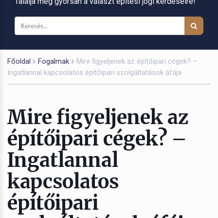
Találja meg gyorsan a választ építési jogi kérdéseire!
Főoldal
Fogalmak
Mire figyeljenek az építőipari cégek? –
Ingatlannal kapcsolatos építőipari szolgáltatások áfája
Mire figyeljenek az
építőipari cégek? –
Ingatlannal
kapcsolatos
építőipari