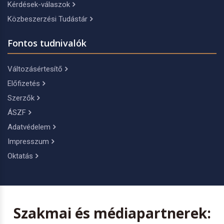
Kérdések-válaszok
Közbeszerzési Tudástár
Fontos tudnivalók
Változásértesítő
Előfizetés
Szerzők
ÁSZF
Adatvédelem
Impresszum
Oktatás
Szakmai és médiapartnerek: