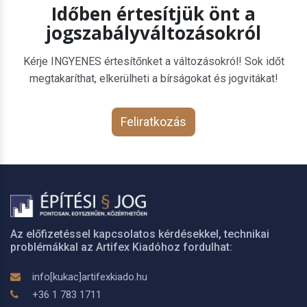
Időben értesítjük önt a
jogszabályváltozásokról
Kérje INGYENES értesítőnket a változásokról! Sok időt
megtakaríthat, elkerülheti a bírságokat és jogvitákat!
Feliratkozás
Az előfizetéssel kapcsolatos kérdésekkel, technikai
problémákkal az Artifex Kiadóhoz fordulhat:
info[kukac]artifexkiado.hu
+36 1 783 1711