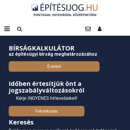
BÍRSÁGKALKULÁTOR
az építésügyi bírság meghatározásához
Érdekel
Időben értesítjük önt a
jogszabályváltozásokról
Kérje INGYENES hírlevelünket!
Feliratkozás
Keresés