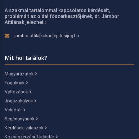
A szakmai tartalommal kapcsolatos kérdéseit,
problémáit az oldal főszerkesztőjének, dr. Jámbor
Attilának jelezheti:
jambor.attila[kukac]epitesijog.hu
Mit hol találok?
Magyarázatok
Fogalmak
Változások
Jogszabályok
Videótár
Segédanyagok
Kérdések-válaszok
Közbeszerzési Tudástár