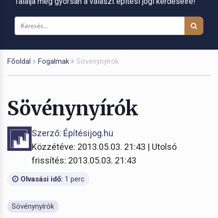
Találja meg gyorsan a választ építési jogi kérdéseire!
Főoldal
Fogalmak
Sövénynyírók
Sövénynyírók
Szerző: Építésijog.hu
Közzétéve: 2013.05.03. 21:43 | Utolsó
frissítés: 2013.05.03. 21:43
Olvasási idő:
1 perc
Sövénynyírók