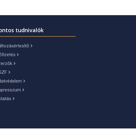
ontos tudnivalók
ltozásértesítő
őfizetés
zerzők
SZF
datvédelem
mpresszum
ktatás