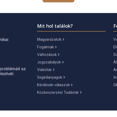
Mit hol találok?
F
Magyarázatok
Vá
nikai
Fogalmak
El
Változások
S
Jogszabályok
Á
problémáit az
Videótár
A
lezheti:
Segédanyagok
I
Kérdések-válaszok
O
Közbeszerzési Tudástár