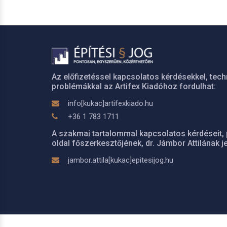
Az előfizetéssel kapcsolatos kérdésekkel, tech
problémákkal az Artifex Kiadóhoz fordulhat:
info[kukac]artifexkiado.hu
+36 1 783 1711
A szakmai tartalommal kapcsolatos kérdéseit, 
oldal főszerkesztőjének, dr. Jámbor Attilának je
jambor.attila[kukac]epitesijog.hu