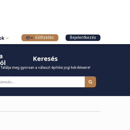
Előfizetés
Bejelentkezés
sok
a
Keresés
ól
Találja meg gyorsan a választ építési jogi kérdéseire!