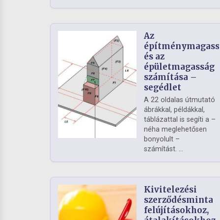
Az
építménymagass
és az
épületmagasság
számítása –
segédlet
A 22 oldalas útmutató
ábrákkal, példákkal,
táblázattal is segíti a –
néha meglehetősen
bonyolult –
számítást. ...
Kivitelezési
szerződésminta
felújításokhoz,