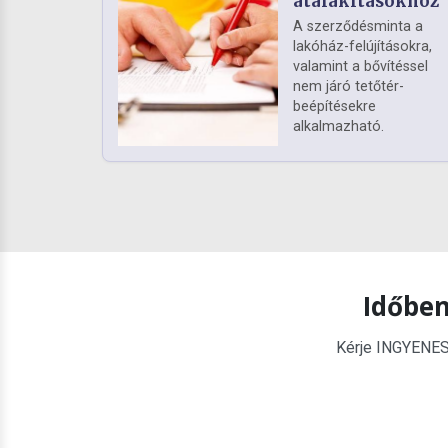
átalakításokhoz
A szerződésminta a
lakóház-felújításokra,
valamint a bővítéssel
nem járó tetőtér-
beépítésekre
alkalmazható.
Időben
Kérje INGYENES é