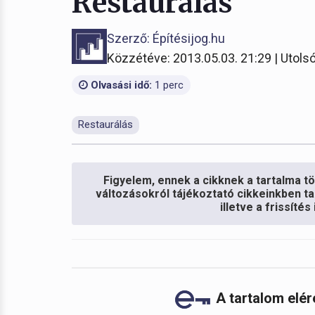
Restaurálás
Szerző: Építésijog.hu
Közzétéve: 2013.05.03. 21:29 | Utolsó
Olvasási idő:
1 perc
Restaurálás
Figyelem, ennek a cikknek a tartalma töb
változásokról tájékoztató cikkeinkben ta
illetve a frissíté
A tartalom elé