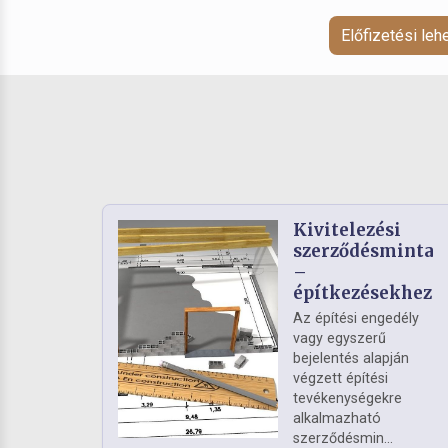
Előfizetési le
Kivitelezési
szerződésminta
–
építkezésekhez
Az építési engedély
vagy egyszerű
bejelentés alapján
végzett építési
tevékenységekre
alkalmazható
szerződésmin...