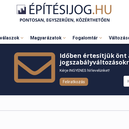
válaszok
Magyarázatok
Fogalomtár
Változá
Időben értesítjük önt 
jogszabályváltozásokr
Kérje INGYENES hírlevelünket!
Feliratkozás