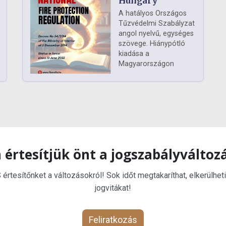
Hungary
A hatályos Országos
Tűzvédelmi Szabályzat
angol nyelvű, egységes
szövege. Hiánypótló
kiadása a
Magyarországon
 értesítjük önt a jogszabályváltoz
rtesítőnket a változásokról! Sok időt megtakaríthat, elkerülheti
jogvitákat!
Feliratkozás