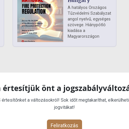
Hungary
A hatályos Országos
Tűzvédelmi Szabályzat
angol nyelvű, egységes
szövege. Hiánypótló
kiadása a
Magyarországon
 értesítjük önt a jogszabályváltoz
rtesítőnket a változásokról! Sok időt megtakaríthat, elkerülheti
jogvitákat!
Feliratkozás