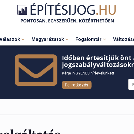
válaszok
Magyarázatok
Fogalomtár
Változá
Időben értesítjük önt 
jogszabályváltozásokr
Kérje INGYENES hírlevelünket!
Feliratkozás