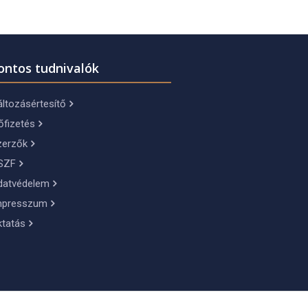
ontos tudnivalók
ltozásértesítő
őfizetés
zerzők
SZF
datvédelem
mpresszum
ktatás