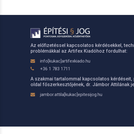
Az előfizetéssel kapcsolatos kérdésekkel, tech
problémákkal az Artifex Kiadóhoz fordulhat:
info[kukac]artifexkiado.hu
+36 1 783 1711
A szakmai tartalommal kapcsolatos kérdéseit, 
oldal főszerkesztőjének, dr. Jámbor Attilának je
jambor.attila[kukac]epitesijog.hu