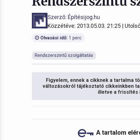
Rendszerszintű sz
Szerző: Építésijog.hu
Közzétéve: 2013.05.03. 21:25 | Utolsó
Olvasási idő:
1 perc
Rendszerszintű szolgáltatás
Figyelem, ennek a cikknek a tartalma töb
változásokról tájékoztató cikkeinkben ta
illetve a frissíté
A tartalom elé