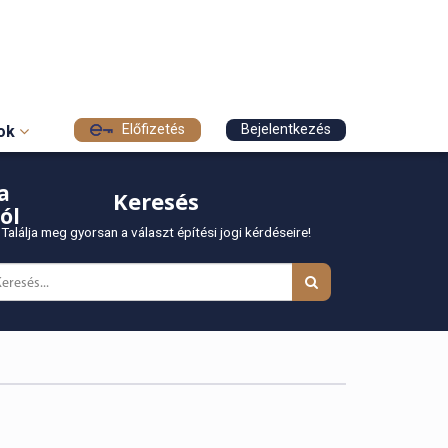
Előfizetés
Bejelentkezés
sok
a
Keresés
ól
Találja meg gyorsan a választ építési jogi kérdéseire!