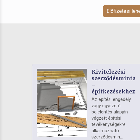
Előfizetési le
Kivitelezési
szerződésminta
–
építkezésekhez
Az építési engedély
vagy egyszerű
bejelentés alapján
végzett építési
tevékenységekre
alkalmazható
szerződésmin...