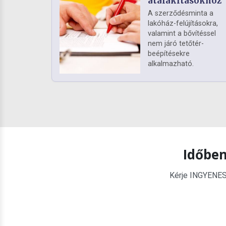
átalakításokhoz
A szerződésminta a
lakóház-felújításokra,
valamint a bővítéssel
nem járó tetőtér-
beépítésekre
alkalmazható.
Időben
Kérje INGYENES é