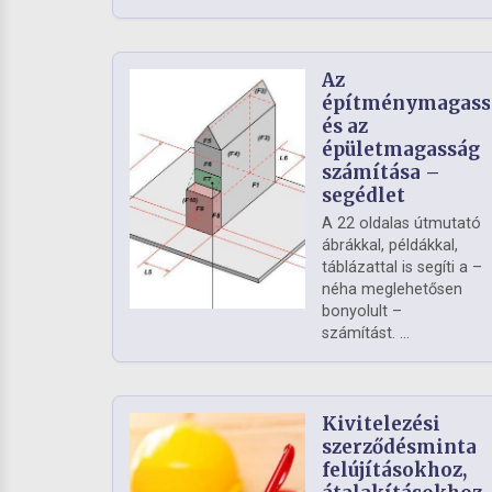
Az
építménymagass
és az
épületmagasság
számítása –
segédlet
A 22 oldalas útmutató
ábrákkal, példákkal,
táblázattal is segíti a –
néha meglehetősen
bonyolult –
számítást. ...
Kivitelezési
szerződésminta
felújításokhoz,