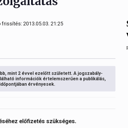
olgáltatás
 frissítés: 2013.05.03. 21:25
b, mint 2 évvel ezelőtt született. A jogszabály-
lálható információk értelemszerűen a publikálás,
s időpontjában érvényesek.
réséhez előfizetés szükséges.