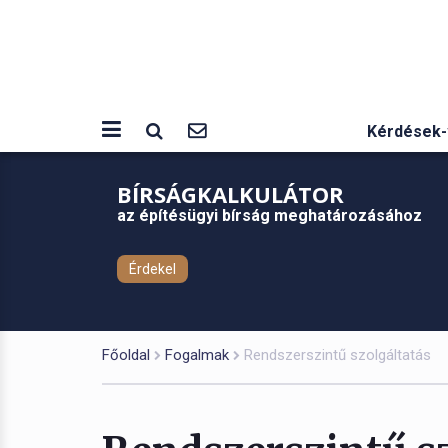
Kérdések-
BÍRSÁGKALKULÁTOR
az építésügyi bírság meghatározásához
Érdekel
Főoldal
Fogalmak
Rendszerszintű szolgáltatás