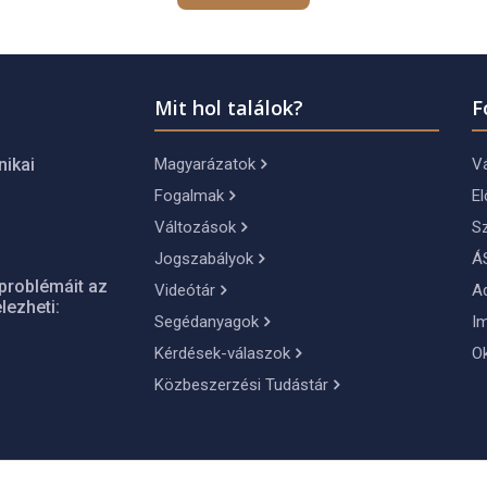
Mit hol találok?
F
Magyarázatok
Vá
nikai
Fogalmak
El
Változások
S
Jogszabályok
Á
problémáit az
Videótár
A
lezheti:
Segédanyagok
I
Kérdések-válaszok
O
Közbeszerzési Tudástár