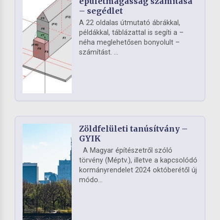
épületmagasság számítása
– segédlet
A 22 oldalas útmutató ábrákkal,
példákkal, táblázattal is segíti a –
néha meglehetősen bonyolult –
számítást. ...
Zöldfelületi tanúsítvány –
GYIK
A Magyar építészetről szóló
törvény (Méptv.), illetve a kapcsolódó
kormányrendelet 2024 októberétől új
módo...