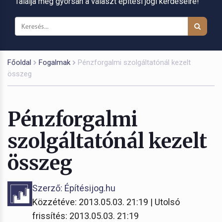
Találja meg gyorsan a választ építési jogi kérdéseire!
Főoldal
Fogalmak
Pénzforgalmi szolgáltatónál kezelt
összeg
Pénzforgalmi
szolgáltatónál kezelt
összeg
Szerző: Építésijog.hu
Közzétéve: 2013.05.03. 21:19 | Utolsó
frissítés: 2013.05.03. 21:19