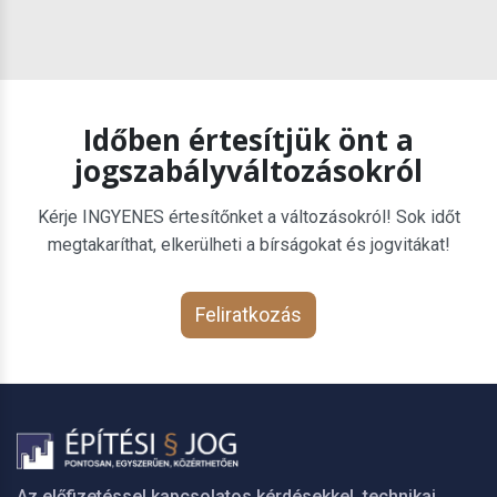
Időben értesítjük önt a
jogszabályváltozásokról
Kérje INGYENES értesítőnket a változásokról! Sok időt
megtakaríthat, elkerülheti a bírságokat és jogvitákat!
Feliratkozás
Az előfizetéssel kapcsolatos kérdésekkel, technikai