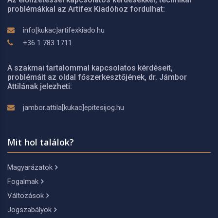
problémákkal az Artifex Kiadóhoz fordulhat:
info[kukac]artifexkiado.hu
+36 1 783 1711
A szakmai tartalommal kapcsolatos kérdéseit,
problémáit az oldal főszerkesztőjének, dr. Jámbor
Attilának jelezheti:
jambor.attila[kukac]epitesijog.hu
Mit hol találok?
Magyarázatok
Fogalmak
Változások
Jogszabályok