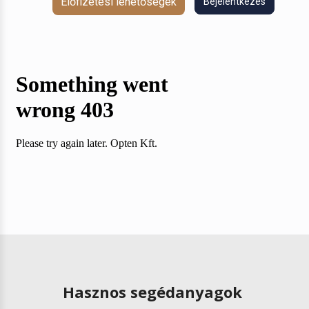
Előfizetési lehetőségek
Bejelentkezés
Hasznos segédanyagok