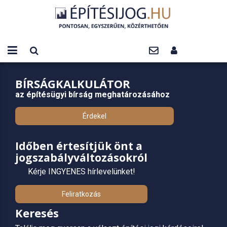
BÍRSÁGKALKULÁTOR
az építésügyi bírság meghatározásához
Érdekel
Időben értesítjük önt a
jogszabályváltozásokról
Kérje INGYENES hírlevelünket!
Feliratkozás
Keresés