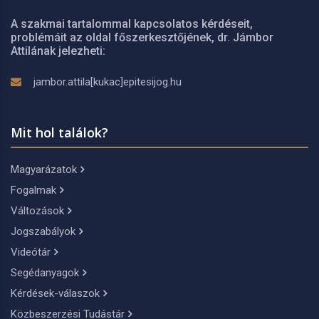
A szakmai tartalommal kapcsolatos kérdéseit,
problémáit az oldal főszerkesztőjének, dr. Jámbor
Attilának jelezheti:
jambor.attila[kukac]epitesijog.hu
Mit hol találok?
Magyarázatok
Fogalmak
Változások
Jogszabályok
Videótár
Segédanyagok
Kérdések-válaszok
Közbeszerzési Tudástár