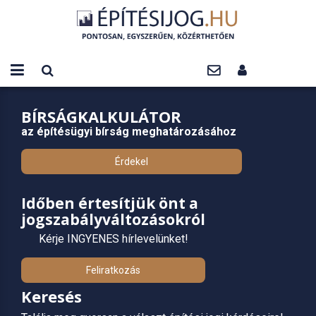
BÍRSÁGKALKULÁTOR
az építésügyi bírság meghatározásához
Érdekel
Időben értesítjük önt a
jogszabályváltozásokról
Kérje INGYENES hírlevelünket!
Feliratkozás
Keresés