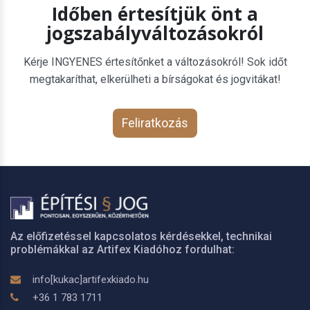
Időben értesítjük önt a
jogszabályváltozásokról
Kérje INGYENES értesítőnket a változásokról! Sok időt
megtakaríthat, elkerülheti a bírságokat és jogvitákat!
Feliratkozás
Az előfizetéssel kapcsolatos kérdésekkel, technikai
problémákkal az Artifex Kiadóhoz fordulhat:
info[kukac]artifexkiado.hu
+36 1 783 1711